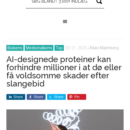
Biokemi
Medicinalkemi
Top
20. 01. 2025
|
Allan Malmberg
AI-designede proteiner kan
forhindre millioner i at dø eller
få voldsomme skader efter
slangebid
Share
Share
Share
Pin