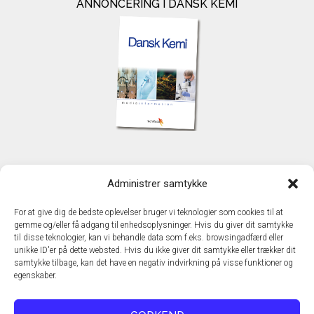
ANNONCERING I DANSK KEMI
KONTAKT
Administrer samtykke
TechMedia A/S
Naverland 35
For at give dig de bedste oplevelser bruger vi teknologier som cookies til at
DK - 2600 Glostrup
gemme og/eller få adgang til enhedsoplysninger. Hvis du giver dit samtykke
www.techmedia.dk
til disse teknologier, kan vi behandle data som f.eks. browsingadfærd eller
Telefon: +45 43 24 26 28
unikke ID'er på dette websted. Hvis du ikke giver dit samtykke eller trækker dit
samtykke tilbage, kan det have en negativ indvirkning på visse funktioner og
E-mail:
info@techmedia.dk
egenskaber.
Privatlivspolitik
Cookiepolitik