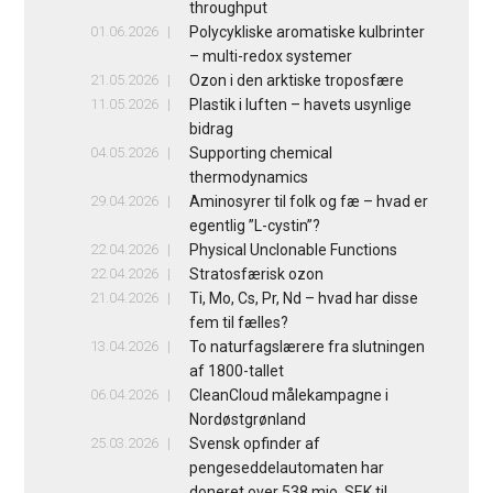
throughput
01.06.2026
Polycykliske aromatiske kulbrinter
– multi-redox systemer
21.05.2026
Ozon i den arktiske troposfære
11.05.2026
Plastik i luften – havets usynlige
bidrag
04.05.2026
Supporting chemical
thermodynamics
29.04.2026
Aminosyrer til folk og fæ – hvad er
egentlig ”L-cystin”?
22.04.2026
Physical Unclonable Functions
22.04.2026
Stratosfærisk ozon
21.04.2026
Ti, Mo, Cs, Pr, Nd – hvad har disse
fem til fælles?
13.04.2026
To naturfagslærere fra slutningen
af 1800-tallet
06.04.2026
CleanCloud målekampagne i
Nordøstgrønland
25.03.2026
Svensk opfinder af
pengeseddelautomaten har
doneret over 538 mio. SEK til