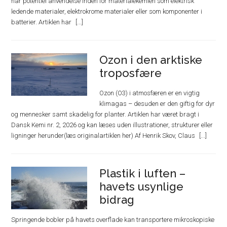
har potentiel anvendelse inden for materialekemien som elektrisk
ledende materialer, elektrokrome materialer eller som komponenter i
batterier. Artiklen har
Ozon i den arktiske
troposfære
Ozon (O3) i atmosfæren er en vigtig
klimagas – desuden er den giftig for dyr
og mennesker samt skadelig for planter. Artiklen har været bragt i
Dansk Kemi nr. 2, 2026 og kan læses uden illustrationer, strukturer eller
ligninger herunder(læs originalartiklen her) Af Henrik Skov, Claus
Plastik i luften –
havets usynlige
bidrag
Springende bobler på havets overflade kan transportere mikroskopiske