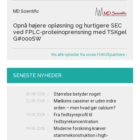
MD Scientific
Opnå højere opløsning og hurtigere SEC
ved FPLC-proteinoprensning med TSKgel
G#000SW
Vis alle nyheder fra vores FOKUSpartnere ›
SENESTE NYHEDER
03.08.2026
Størrelse betyder noget
22.06.2026
Mælkens caseiner er uden indre
orden – men hvad gør calcium?
15.06.2026
Fra fedtsyreprofil til
fedtsyrekoncentration
09.06.2026
Moderne forskning kræver
stammekonstruktion i high-