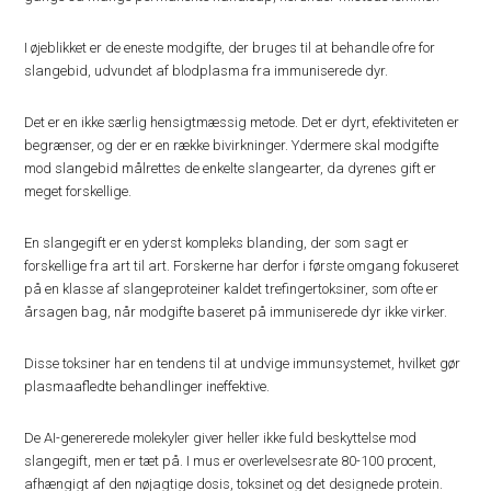
I øjeblikket er de eneste modgifte, der bruges til at behandle ofre for
slangebid, udvundet af blodplasma fra immuniserede dyr.
Det er en ikke særlig hensigtmæssig metode. Det er dyrt, efektiviteten er
begrænser, og der er en række bivirkninger. Ydermere skal modgifte
mod slangebid målrettes de enkelte slangearter, da dyrenes gift er
meget forskellige.
En slangegift er en yderst kompleks blanding, der som sagt er
forskellige fra art til art. Forskerne har derfor i første omgang fokuseret
på en klasse af slangeproteiner kaldet trefingertoksiner, som ofte er
årsagen bag, når modgifte baseret på immuniserede dyr ikke virker.
Disse toksiner har en tendens til at undvige immunsystemet, hvilket gør
plasmaafledte behandlinger ineffektive.
De AI-genererede molekyler giver heller ikke fuld beskyttelse mod
slangegift, men er tæt på. I mus er overlevelsesrate 80-100 procent,
afhængigt af den nøjagtige dosis, toksinet og det designede protein.