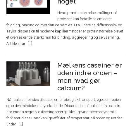
noget
Hvad præcise størrelsesmålinger af
proteiner kan fortælle os om deres
foldning, binding og hvordan de samles. Fra Einsteins diffusionslov og
Taylor-dispersion til moderne kapillærmetoder er proteinstørrelse blevet
et overraskende stærkt mål for binding, aggregering og selvsamling.
Artiklen har
Mælkens caseiner er
uden indre orden –
men hvad gør
calcium?
Når calcium bindes til caseiner for biologisk transport, øges entropien,
og orden mindskes tilsyneladende. Dissociation af calcium fra casein
har endda negativ aktiveringsenergi. Ikke-ligevægtstermodynamik
forklarer disse usædvanlige effekter af temperatur på orden og uorden
under