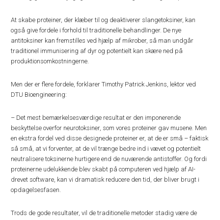
At skabe proteiner, der klæber til og deaktiverer slangetoksiner, kan
også give fordele i forhold til traditionelle behandlinger. De nye
antitoksiner kan fremstilles ved hjælp af mikrober, så man undgår
traditionel immunisering af dyr og potentielt kan skære ned på
produktionsomkostningerne.
Men der er flere fordele, forklarer Timothy Patrick Jenkins, lektor ved
DTU Bioengineering:
– Det mest bemærkelsesværdige resultat er den imponerende
beskyttelse overfor neurotoksiner, som vores proteiner gav musene. Men
en ekstra fordel ved disse designede proteiner er, at de er små – faktisk
så små, at vi forventer, at de vil trænge bedre ind i vævet og potentielt
neutralisere toksinerne hurtigere end de nuværende antistoffer. Og fordi
proteinerne udelukkende blev skabt på computeren ved hjælp af AI-
drevet software, kan vi dramatisk reducere den tid, der bliver brugt i
opdagelsesfasen.
Trods de gode resultater, vil de traditionelle metoder stadig være de