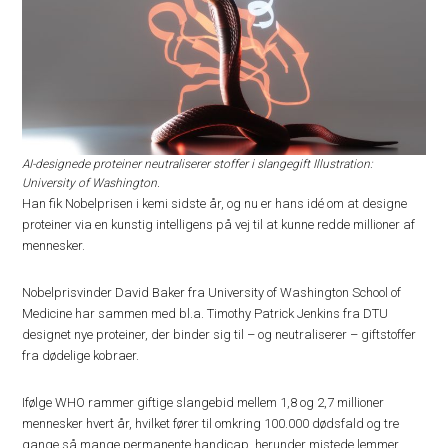
AI-designede proteiner neutraliserer stoffer i slangegift Illustration:
University of Washington.
Han fik Nobelprisen i kemi sidste år, og nu er hans idé om at designe
proteiner via en kunstig intelligens på vej til at kunne redde millioner af
mennesker.
Nobelprisvinder David Baker fra University of Washington School of
Medicine har sammen med bl.a. Timothy Patrick Jenkins fra DTU
designet nye proteiner, der binder sig til – og neutraliserer – giftstoffer
fra dødelige kobraer.
Ifølge WHO rammer giftige slangebid mellem 1,8 og 2,7 millioner
mennesker hvert år, hvilket fører til omkring 100.000 dødsfald og tre
gange så mange permanente handicap, herunder mistede lemmer.