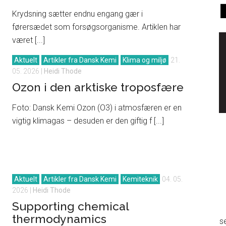
Krydsning sætter endnu engang gær i
førersædet som forsøgsorganisme. Artiklen har
været [...]
Aktuelt
Artikler fra Dansk Kemi
Klima og miljø
21.
05. 2026
|
Heidi Thode
Ozon i den arktiske troposfære
Foto: Dansk Kemi Ozon (O3) i atmosfæren er en
vigtig klimagas – desuden er den giftig f [...]
Aktuelt
Artikler fra Dansk Kemi
Kemiteknik
04. 05.
2026
|
Heidi Thode
Supporting chemical
thermodynamics
s