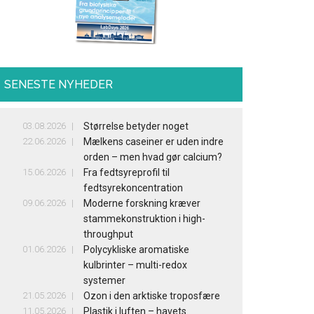
SENESTE NYHEDER
03.08.2026
Størrelse betyder noget
22.06.2026
Mælkens caseiner er uden indre
orden – men hvad gør calcium?
15.06.2026
Fra fedtsyreprofil til
fedtsyrekoncentration
09.06.2026
Moderne forskning kræver
stammekonstruktion i high-
throughput
01.06.2026
Polycykliske aromatiske
kulbrinter – multi-redox
systemer
21.05.2026
Ozon i den arktiske troposfære
11.05.2026
Plastik i luften – havets