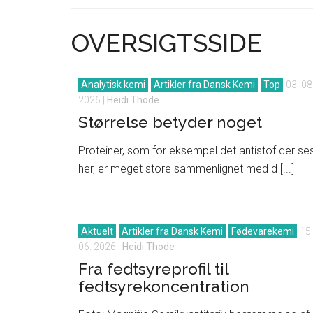
OVERSIGTSSIDE
Analytisk kemi
Artikler fra Dansk Kemi
Top
03. 08
2026
|
Heidi Thode
Størrelse betyder noget
Proteiner, som for eksempel det antistof der se
her, er meget store sammenlignet med d [...]
Aktuelt
Artikler fra Dansk Kemi
Fødevarekemi
15.
06. 2026
|
Heidi Thode
Fra fedtsyreprofil til
fedtsyrekoncentration