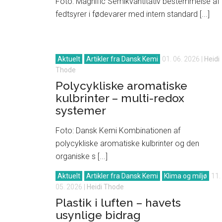
Foto: Magnific Semikvantitativ bestemmelse af
fedtsyrer i fødevarer med intern standard [...]
Aktuelt
Artikler fra Dansk Kemi
01. 06. 2026
|
Heidi
Thode
Polycykliske aromatiske
kulbrinter – multi-redox
systemer
Foto: Dansk Kemi Kombinationen af
polycykliske aromatiske kulbrinter og den
organiske s [...]
Aktuelt
Artikler fra Dansk Kemi
Klima og miljø
11.
05. 2026
|
Heidi Thode
Plastik i luften – havets
usynlige bidrag