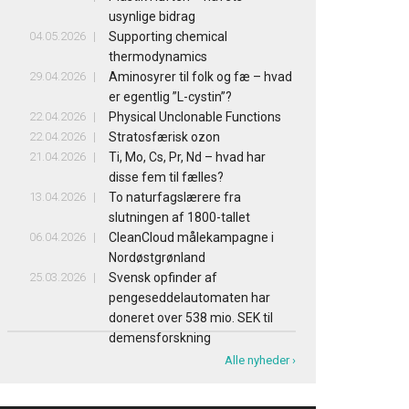
usynlige bidrag
04.05.2026
Supporting chemical
thermodynamics
29.04.2026
Aminosyrer til folk og fæ – hvad
er egentlig ”L-cystin”?
22.04.2026
Physical Unclonable Functions
22.04.2026
Stratosfærisk ozon
21.04.2026
Ti, Mo, Cs, Pr, Nd – hvad har
disse fem til fælles?
13.04.2026
To naturfagslærere fra
slutningen af 1800-tallet
06.04.2026
CleanCloud målekampagne i
Nordøstgrønland
25.03.2026
Svensk opfinder af
pengeseddelautomaten har
doneret over 538 mio. SEK til
demensforskning
Alle nyheder ›