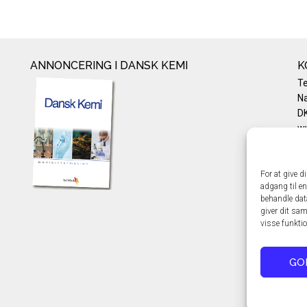
ANNONCERING I DANSK KEMI
K
T
Na
DK
w
Te
E-
Pr
For at give d
adgang til en
Co
behandle dat
giver dit sam
visse funkti
GO