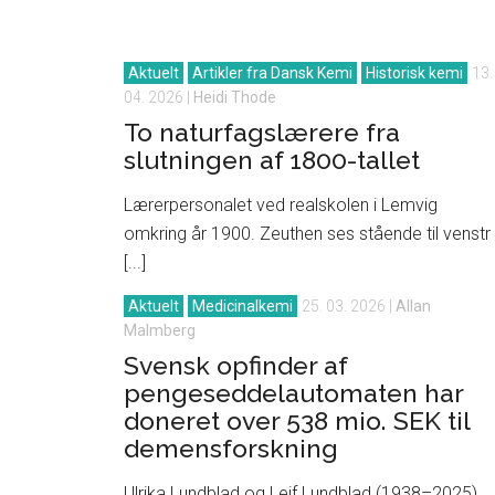
Aktuelt
Artikler fra Dansk Kemi
Historisk kemi
13.
04. 2026
|
Heidi Thode
To naturfagslærere fra
slutningen af 1800-tallet
Lærerpersonalet ved realskolen i Lemvig
omkring år 1900. Zeuthen ses stående til venstr
[...]
Aktuelt
Medicinalkemi
25. 03. 2026
|
Allan
Malmberg
Svensk opfinder af
pengeseddelautomaten har
doneret over 538 mio. SEK til
demensforskning
Ulrika Lundblad og Leif Lundblad (1938–2025).