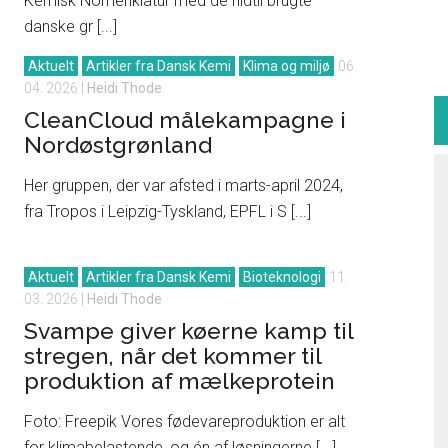
Kemisk Nomenklatur med de hidtil brugte
danske gr [...]
Aktuelt
Artikler fra Dansk Kemi
Klima og miljø
06.
04. 2026
|
Heidi Thode
CleanCloud målekampagne i
Nordøstgrønland
Her gruppen, der var afsted i marts-april 2024,
fra Tropos i Leipzig-Tyskland, EPFL i S [...]
Aktuelt
Artikler fra Dansk Kemi
Bioteknologi
11.
03. 2026
|
Heidi Thode
Svampe giver køerne kamp til
stregen, når det kommer til
produktion af mælkeprotein
Foto: Freepik Vores fødevareproduktion er alt
for klimabelastende, og én af løsningerne [...]