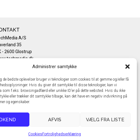
ONTAKT
echMedia A/S
verland 35
 - 2600 Glostrup
ww.techmedia.dk
lefon: +45 43 24 26 28
Administrer samtykke
mail:
info@techmedia.dk
ivatlivspolitik
ig de bedste oplevelser bruger vi teknologier som cookies til at gemme og/eller få
hedsoplysninger. Hvis du giver dit samtykke til disse teknologier, kan vi
okiepolitik
a som f.eks. browsingadfærd eller unikke ID'er på dette websted. Hvis du ikke
tykke eller trækker dit samtykke tilbage, kan det have en negativ indvirkning på
oner og egenskaber.
DKEND
AFVIS
VÆLG FRA LISTE
Cookies
Fortrolighedserklæring