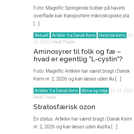
Foto: Magnific Springende bobler på havets
overflade kan transportere mikroskopiske pla
[...]
Aktuelt
Artikler fra Dansk Kemi
Historisk kemi
29.
04. 2026
|
Heidi Thode
Aminosyrer til folk og fæ –
hvad er egentlig ”L-cystin”?
Foto: Magnific Artiklen har været bragt i Dansk
Kemi nr. 2, 2026 og kan læses uden illu [...]
Artikler fra Dansk Kemi
Klima og miljø
22. 04. 2026
Heidi Thode
Stratosfærisk ozon
En status. Artiklen har været bragt i Dansk Kemi
nr. 2, 2026 og kan læses uden illustra [...]