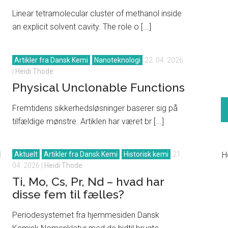
Linear tetramolecular cluster of methanol inside
an explicit solvent cavity. The role o [...]
Artikler fra Dansk Kemi
Nanoteknologi
22. 04. 2026
|
Heidi Thode
Physical Unclonable Functions
Fremtidens sikkerhedsløsninger baserer sig på
tilfældige mønstre. Artiklen har været br [...]
|
Aktuelt
Artikler fra Dansk Kemi
Historisk kemi
21.
H
04. 2026
|
Heidi Thode
Ti, Mo, Cs, Pr, Nd – hvad har
disse fem til fælles?
Periodesystemet fra hjemmesiden Dansk