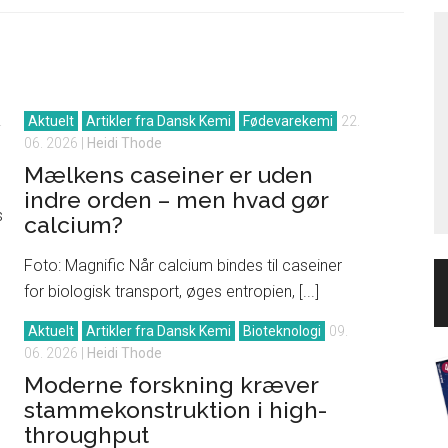
.
Aktuelt
Artikler fra Dansk Kemi
Fødevarekemi
22.
06. 2026
|
Heidi Thode
Mælkens caseiner er uden
indre orden – men hvad gør
s
calcium?
Foto: Magnific Når calcium bindes til caseiner
for biologisk transport, øges entropien, [...]
Aktuelt
Artikler fra Dansk Kemi
Bioteknologi
09.
06. 2026
|
Heidi Thode
Moderne forskning kræver
stammekonstruktion i high-
throughput