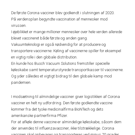
De første Corona vacciner blev godkendt i slutningen af 2020.
På verdensplan begyndte vaccination af mennesker mod
virussen.
I øjeblikket er mange millioner mennesker over hele verden allerede
blevet vaccineret både første og anden gang.
Vakuumteknologi er også nødvendig for at producere og
transportere vaccinerne. Køling af vaccinerne spiller for eksempel
en vigtig rolle i den globale distribution.
En kunde hos Busch Vacuum Solutions fremstiller specielle
køleskabe samt temperaturstyrede transportkasser til vaccinerne.
Og yder således et vigtigt bidrag til den globale kamp mod
pandemien.
I modsætning til almindelige vacciner giver logistikken af Corona
vacciner en helt ny udfordring. Den første godkendte vaccine
kommer fra det tyske medicinalfirma BioNTech og dets
amerikanske partnerfirma Pfizer.
For at afkøle denne vaccine er almindelige køleskabe, såsom dem
der anvendes til influenzavacciner, ikke tilstrækkelige. Corona
vaccinen skal opbevares og transporteres ved minus 70 grader