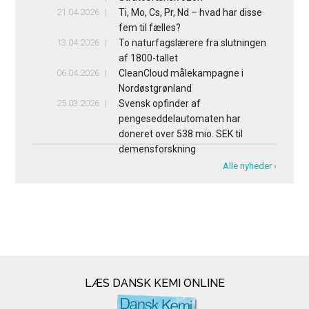
21.04.2026
Ti, Mo, Cs, Pr, Nd – hvad har disse
fem til fælles?
13.04.2026
To naturfagslærere fra slutningen
af 1800-tallet
06.04.2026
CleanCloud målekampagne i
Nordøstgrønland
25.03.2026
Svensk opfinder af
pengeseddelautomaten har
doneret over 538 mio. SEK til
demensforskning
Alle nyheder ›
LÆS DANSK KEMI ONLINE