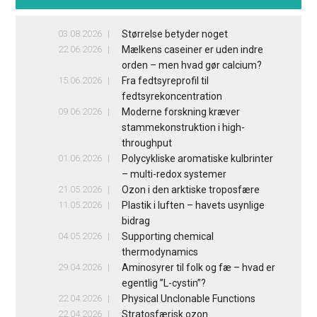
03.08.2026
Størrelse betyder noget
22.06.2026
Mælkens caseiner er uden indre
orden – men hvad gør calcium?
15.06.2026
Fra fedtsyreprofil til
fedtsyrekoncentration
09.06.2026
Moderne forskning kræver
stammekonstruktion i high-
throughput
01.06.2026
Polycykliske aromatiske kulbrinter
– multi-redox systemer
21.05.2026
Ozon i den arktiske troposfære
11.05.2026
Plastik i luften – havets usynlige
bidrag
04.05.2026
Supporting chemical
thermodynamics
29.04.2026
Aminosyrer til folk og fæ – hvad er
egentlig ”L-cystin”?
22.04.2026
Physical Unclonable Functions
22.04.2026
Stratosfærisk ozon