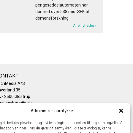
pengeseddelautomaten har
doneret over 538 mio. SEK til
demensforskning
Alle nyheder ›
ONTAKT
echMedia A/S
verland 35
 - 2600 Glostrup
ww.techmedia.dk
lefon: +45 43 24 26 28
Administrer samtykke
mail:
info@techmedia.dk
ivatlivspolitik
ig de bedste oplevelser bruger vi teknologier som cookies til at gemme og/eller få
hedsoplysninger. Hvis du giver dit samtykke til disse teknologier, kan vi
okiepolitik