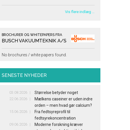
Vis flere indlæg …
BROCHURER OG WHITEPAPERS FRA
BUSCH VAKUUMTEKNIK A/S
No brochures / white papers found.
SENESTE NYHEDER
03.08.2026
Størrelse betyder noget
22.06.2026
Mælkens caseiner er uden indre
orden – men hvad gør calcium?
15.06.2026
Fra fedtsyreprofil til
fedtsyrekoncentration
09.06.2026
Moderne forskning kræver