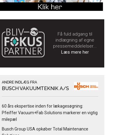
Få fuld adgang til
indlægning af egne
pressemeddelelser...
Læs mere her
ANDRE INDLÆG FRA
BUSCH VAKUUMTEKNIK A/S
60 års ekspertise inden for lækagesøgning:
Pfeiffer Vacuum+Fab Solutions markerer en vigtig
milepæl
Busch Group USA opkøber Total Maintenance