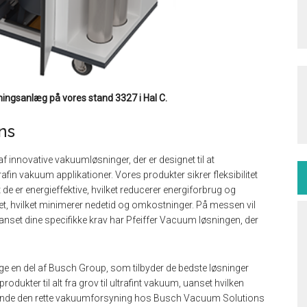
ngsanlæg på vores stand 3327 i Hal C.
ns
f innovative vakuumløsninger, der er designet til at
in vakuum applikationer. Vores produkter sikrer fleksibilitet
t de er energieffektive, hvilket reducerer energiforbrug og
et, hvilket minimerer nedetid og omkostninger. På messen vil
anset dine specifikke krav har Pfeiffer Vacuum løsningen, der
 en del af Busch Group, som tilbyder de bedste løsninger
odukter til alt fra grov til ultrafint vakuum, uanset hvilken
u finde den rette vakuumforsyning hos Busch Vacuum Solutions