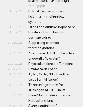
stammekonstruktion i high-
throughput
01.06.2026
Polycykliske aromatiske
kulbrinter – multi-redox
systemer
21.05.2026
Ozon i den arktiske troposfære
11.05.2026
Plastik i luften – havets
usynlige bidrag
04.05.2026
Supporting chemical
thermodynamics
29.04.2026
Aminosyrer til folk og fæ – hvad
er egentlig ”L-cystin”?
22.04.2026
Physical Unclonable Functions
22.04.2026
Stratosfærisk ozon
21.04.2026
Ti, Mo, Cs, Pr, Nd – hvad har
disse fem til fælles?
13.04.2026
To naturfagslærere fra
slutningen af 1800-tallet
06.04.2026
CleanCloud målekampagne i
Nordøstgrønland
25.03.2026
Svensk opfinder af