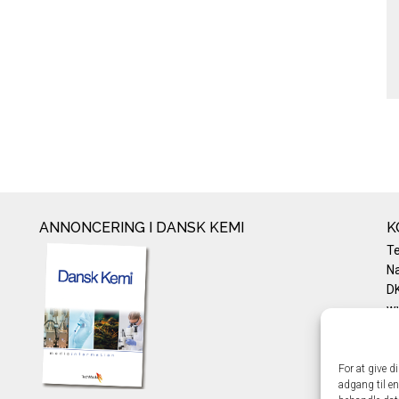
ANNONCERING I DANSK KEMI
K
T
Na
DK
w
Te
E-
Pr
For at give d
adgang til en
Co