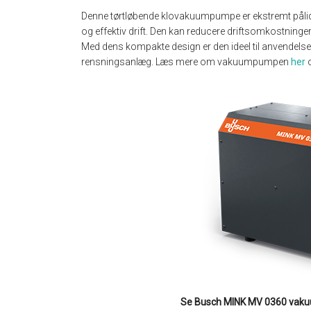
Denne tørtløbende klovakuumpumpe er ekstremt pålidel
og effektiv drift. Den kan reducere driftsomkostninge
Med dens kompakte design er den ideel til anvendelse
rensningsanlæg. Læs mere om vakuumpumpen
her
o
Se Busch MINK MV 0360 vakuu