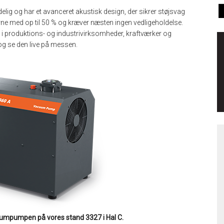
ig og har et avanceret akustisk design, der sikrer støjsvag
rne med op til 50 % og kræver næsten ingen vedligeholdelse.
 i produktions- og industrivirksomheder, kraftværker og
g se den live på messen.
mpumpen på vores stand 3327 i Hal C.