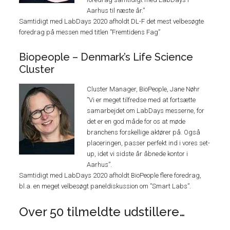
Aarhus til næste år.”
Samtidigt med LabDays 2020 afholdt DL-F det mest velbesøgte
foredrag på messen med titlen ”Fremtidens Fag”
Biopeople – Denmark’s Life Science
Cluster
Cluster Manager, BioPeople, Jane Nøhr
”Vi er meget tilfredse med at fortsætte
samarbejdet om LabDays messerne, for
det er en god måde for os at møde
branchens forskellige aktører på. Også
placeringen, passer perfekt ind i vores set-
up, idet vi sidste år åbnede kontor i
Aarhus”.
Samtidigt med LabDays 2020 afholdt BioPeople flere foredrag,
bl.a. en meget velbesøgt paneldiskussion om ”Smart Labs”.
Over 50 tilmeldte udstillere…