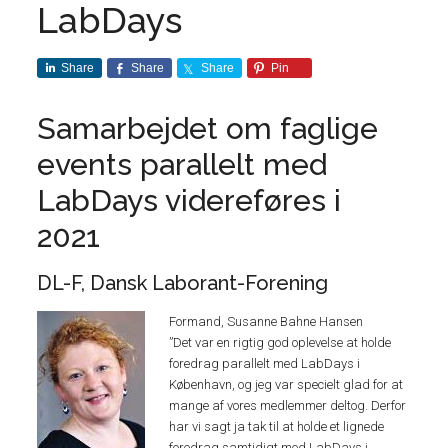
LabDays
Share
Share
Share
Pin
Samarbejdet om faglige
events parallelt med
LabDays videreføres i
2021
DL-F, Dansk Laborant-Forening
Formand, Susanne Bahne Hansen
”Det var en rigtig god oplevelse at holde
foredrag parallelt med LabDays i
København, og jeg var specielt glad for at
mange af vores medlemmer deltog. Derfor
har vi sagt ja tak til at holde et lignede
foredrag samtidigt med LabDays i