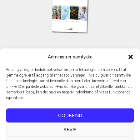
KONTAKT
Administrer samtykke
TechMedia A/S
Naverland 35
For at give dig de bedste oplevelser bruger vi teknologier som cookies til at
DK - 2600 Glostrup
gemme og/eller få adgang til enhedsoplysninger. Hvis du giver dit samtykke
www.techmedia.dk
til disse teknologier, kan vi behandle data som f.eks. browsingadfærd eller
Telefon: +45 43 24 26 28
unikke ID'er på dette websted. Hvis du ikke giver dit samtykke eller trækker dit
samtykke tilbage, kan det have en negativ indvirkning på visse funktioner og
E-mail:
info@techmedia.dk
egenskaber.
Privatlivspolitik
Cookiepolitik
GODKEND
AFVIS