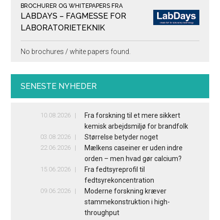
BROCHURER OG WHITEPAPERS FRA
LABDAYS – FAGMESSE FOR
LABORATORIETEKNIK
No brochures / white papers found.
SENESTE NYHEDER
10.08.2026
Fra forskning til et mere sikkert
kemisk arbejdsmiljø for brandfolk
03.08.2026
Størrelse betyder noget
22.06.2026
Mælkens caseiner er uden indre
orden – men hvad gør calcium?
15.06.2026
Fra fedtsyreprofil til
fedtsyrekoncentration
09.06.2026
Moderne forskning kræver
stammekonstruktion i high-
throughput