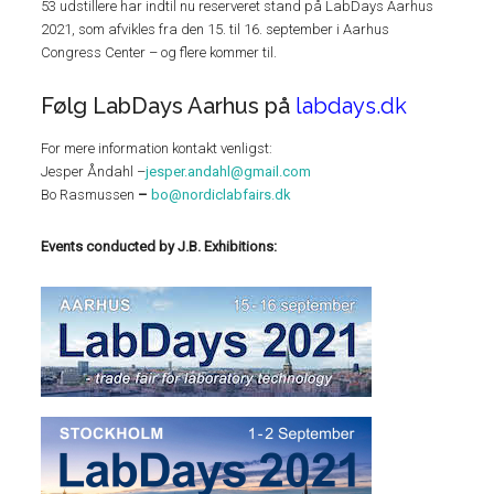
53 udstillere har indtil nu reserveret stand på LabDays Aarhus
2021, som afvikles fra den 15. til 16. september i Aarhus
Congress Center – og flere kommer til.
Følg LabDays Aarhus på
labdays.dk
For mere information kontakt venligst:
Jesper Åndahl –
jesper.andahl@gmail.com
Bo Rasmussen
–
bo@nordiclabfairs.dk
Events conducted by J.B. Exhibitions: