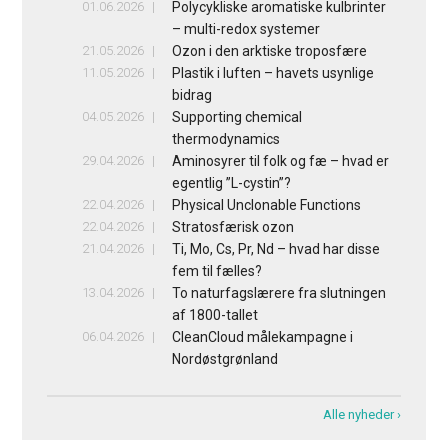
01.06.2026
Polycykliske aromatiske kulbrinter
– multi-redox systemer
21.05.2026
Ozon i den arktiske troposfære
11.05.2026
Plastik i luften – havets usynlige
bidrag
04.05.2026
Supporting chemical
thermodynamics
29.04.2026
Aminosyrer til folk og fæ – hvad er
egentlig ”L-cystin”?
22.04.2026
Physical Unclonable Functions
22.04.2026
Stratosfærisk ozon
21.04.2026
Ti, Mo, Cs, Pr, Nd – hvad har disse
fem til fælles?
13.04.2026
To naturfagslærere fra slutningen
af 1800-tallet
06.04.2026
CleanCloud målekampagne i
Nordøstgrønland
Alle nyheder ›