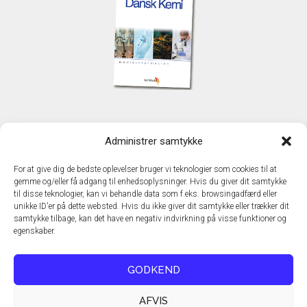
KONTAKT
Administrer samtykke
TechMedia A/S
Naverland 35
For at give dig de bedste oplevelser bruger vi teknologier som cookies til at
DK - 2600 Glostrup
gemme og/eller få adgang til enhedsoplysninger. Hvis du giver dit samtykke
www.techmedia.dk
til disse teknologier, kan vi behandle data som f.eks. browsingadfærd eller
Telefon: +45 43 24 26 28
unikke ID'er på dette websted. Hvis du ikke giver dit samtykke eller trækker dit
samtykke tilbage, kan det have en negativ indvirkning på visse funktioner og
E-mail:
info@techmedia.dk
egenskaber.
Privatlivspolitik
Cookiepolitik
GODKEND
AFVIS