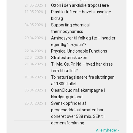
21.05.2026
Ozon i den arktiske troposfære
11.05.2026
Plastik i luften – havets usynlige
bidrag
04.05.2026
Supporting chemical
thermodynamics
29.04.2026
Aminosyrer til folk og fæ – hvad er
egentlig ”L-cystin”?
22.04.2026
Physical Unclonable Functions
22.04.2026
Stratosfærisk ozon
21.04.2026
Ti, Mo, Cs, Pr, Nd – hvad har disse
fem til fælles?
13.04.2026
To naturfagslærere fra slutningen
af 1800-tallet
06.04.2026
CleanCloud målekampagne i
Nordøstgrønland
25.03.2026
Svensk opfinder af
pengeseddelautomaten har
doneret over 538 mio. SEK til
demensforskning
Alle nyheder ›