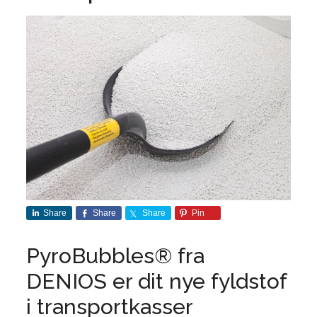
Share
Share
Share
Pin
PyroBubbles® fra
DENIOS er dit nye fyldstof
i transportkasser