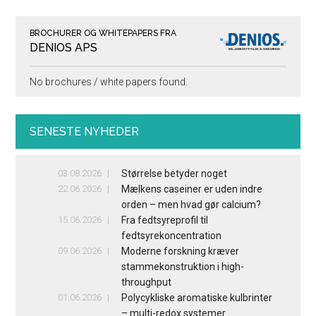
BROCHURER OG WHITEPAPERS FRA
DENIOS APS
No brochures / white papers found.
SENESTE NYHEDER
03.08.2026
Størrelse betyder noget
22.06.2026
Mælkens caseiner er uden indre
orden – men hvad gør calcium?
15.06.2026
Fra fedtsyreprofil til
fedtsyrekoncentration
09.06.2026
Moderne forskning kræver
stammekonstruktion i high-
throughput
01.06.2026
Polycykliske aromatiske kulbrinter
– multi-redox systemer