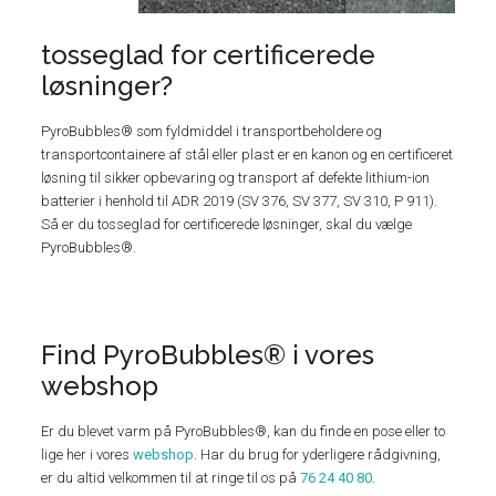
tosseglad for certificerede
løsninger?
PyroBubbles® som fyldmiddel i transportbeholdere og
transportcontainere af stål eller plast er en kanon og en certificeret
løsning til sikker opbevaring og transport af defekte lithium-ion
batterier i henhold til ADR 2019 (SV 376, SV 377, SV 310, P 911).
Så er du tosseglad for certificerede løsninger, skal du vælge
PyroBubbles®.
Find PyroBubbles® i vores
webshop
Er du blevet varm på PyroBubbles®, kan du finde en pose eller to
lige her i vores
webshop
. Har du brug for yderligere rådgivning,
er du altid velkommen til at ringe til os på
76 24 40 80
.