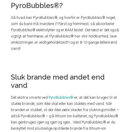
PyroBubbles®?
Så hvad kan PyroBubbles®, og hvorfor er PyroBubbles® noget,
som du bare må investere i? Først og fremmest, så absorberer
PyroBubbles® elektrolytter og er BAM testet. Dernæst er det også
vigtigt at fremhæve, at PyroBubbles® har stor holdbarhed, lave
omkostninger, er vedligeholdelsesfri og er 8-10 gange lettere end
sand!
Sluk brande med andet end
vand
Det ekstra smarte ved
PyroBubbles®
er, at det kan bruges til at
slukke brande, som ikke skal eller kan slukkes med vand. Når
branden er slukket, vil der ikke være skader fra slukningsmidlet –
altså PyroBubbles® – på lithium-ion batteriet, og PyroBubbles®
kan genbruges igen og igen og igen… Med PyroBubbles® er du
beskyttet mod pludselige opståede brande fra lithium-ion