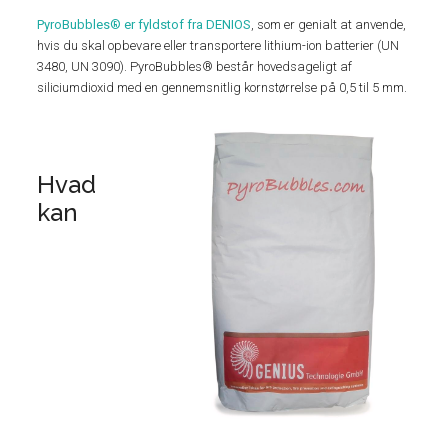
PyroBubbles® er fyldstof fra DENIOS
, som er genialt at anvende,
hvis du skal opbevare eller transportere lithium-ion batterier (UN
3480, UN 3090). PyroBubbles® består hovedsageligt af
siliciumdioxid med en gennemsnitlig kornstørrelse på 0,5 til 5 mm.
Hvad
kan