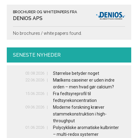
BROCHURER OG WHITEPAPERS FRA
DENIOS APS
No brochures / white papers found.
SENESTE NYHEDER
03.08.2026
Størrelse betyder noget
22.06.2026
Mælkens caseiner er uden indre
orden – men hvad gør calcium?
15.06.2026
Fra fedtsyreprofil til
fedtsyrekoncentration
09.06.2026
Moderne forskning kræver
stammekonstruktion i high-
throughput
01.06.2026
Polycykliske aromatiske kulbrinter
– multi-redox systemer