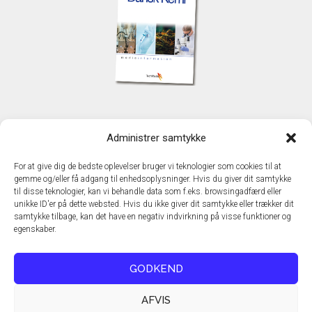
KONTAKT
Administrer samtykke
TechMedia A/S
Naverland 35
For at give dig de bedste oplevelser bruger vi teknologier som cookies til at
DK - 2600 Glostrup
gemme og/eller få adgang til enhedsoplysninger. Hvis du giver dit samtykke
www.techmedia.dk
til disse teknologier, kan vi behandle data som f.eks. browsingadfærd eller
Telefon: +45 43 24 26 28
unikke ID'er på dette websted. Hvis du ikke giver dit samtykke eller trækker dit
samtykke tilbage, kan det have en negativ indvirkning på visse funktioner og
E-mail:
info@techmedia.dk
egenskaber.
Privatlivspolitik
Cookiepolitik
GODKEND
AFVIS