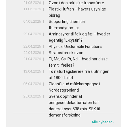
21.05.2026
Ozon i den arktiske troposfære
11.05.2026
Plastik i luften – havets usynlige
bidrag
04.05.2026
Supporting chemical
thermodynamics
29.04.2026
Aminosyrer til folk og fæ – hvad er
egentlig ”L-cystin”?
22.04.2026
Physical Unclonable Functions
22.04.2026
Stratosfærisk ozon
21.04.2026
Ti, Mo, Cs, Pr, Nd – hvad har disse
fem til fælles?
13.04.2026
To naturfagslærere fra slutningen
af 1800-tallet
06.04.2026
CleanCloud målekampagne i
Nordøstgrønland
25.03.2026
Svensk opfinder af
pengeseddelautomaten har
doneret over 538 mio. SEK til
demensforskning
Alle nyheder ›