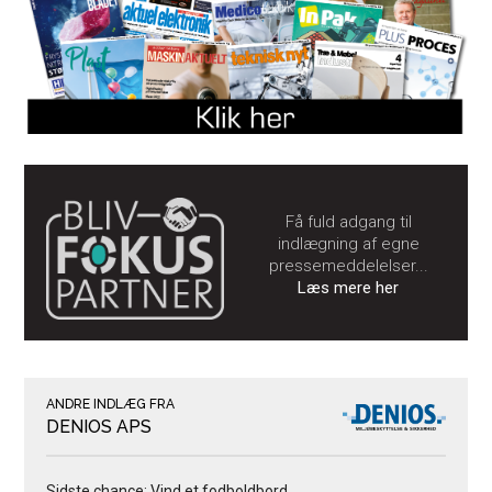
Få fuld adgang til
indlægning af egne
pressemeddelelser...
Læs mere her
ANDRE INDLÆG FRA
DENIOS APS
Sidste chance: Vind et fodboldbord