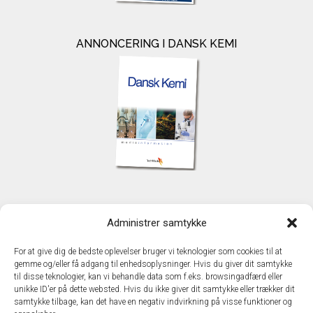
ANNONCERING I DANSK KEMI
KONTAKT
Administrer samtykke
TechMedia A/S
Naverland 35
For at give dig de bedste oplevelser bruger vi teknologier som cookies til at
DK - 2600 Glostrup
gemme og/eller få adgang til enhedsoplysninger. Hvis du giver dit samtykke
www.techmedia.dk
til disse teknologier, kan vi behandle data som f.eks. browsingadfærd eller
Telefon: +45 43 24 26 28
unikke ID'er på dette websted. Hvis du ikke giver dit samtykke eller trækker dit
samtykke tilbage, kan det have en negativ indvirkning på visse funktioner og
E-mail:
info@techmedia.dk