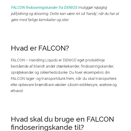
FALCON findoseringskander fra DENIOS
muliggør nøjagtig
påfyldning og dosering. Dette kan være ret så ’handy’, når du har at
gøre med farlige kemikalier og olier.
Hvad er FALCON?
FALCON – Handling Liquids er DENIOS’ eget produktlinje
bestående af blandt andet stænkekander, findoseringskander,
sprøjtekander og sikkerhedsdunke. Du hiver eksempelvis din
FALCON lager- og transportdunk frem, når du skal transportere
eller opbevare brændbare væsker såsom eddikesyre, acetone og
ethanol.
Hvad skal du bruge en FALCON
findoseringskande til?