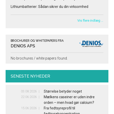
Lithiumbatterier: Sådan sikrer du din virksomhed
Vis flere indlæg …
BROCHURER OG WHITEPAPERS FRA
DENIOS APS
No brochures / white papers found.
SENESTE NYHEDER
03.08.2026
Størrelse betyder noget
22.06.2026
Mælkens caseiner er uden indre
orden – men hvad gør calcium?
15.06.2026
Fra fedtsyreprofil til
fedtsyrekoncentration