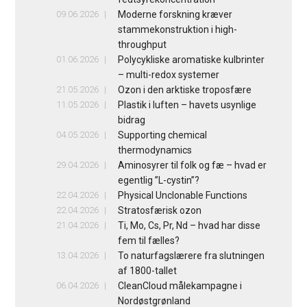
09.06.2026
Moderne forskning kræver
stammekonstruktion i high-
throughput
01.06.2026
Polycykliske aromatiske kulbrinter
– multi-redox systemer
21.05.2026
Ozon i den arktiske troposfære
11.05.2026
Plastik i luften – havets usynlige
bidrag
04.05.2026
Supporting chemical
thermodynamics
29.04.2026
Aminosyrer til folk og fæ – hvad er
egentlig ”L-cystin”?
22.04.2026
Physical Unclonable Functions
22.04.2026
Stratosfærisk ozon
21.04.2026
Ti, Mo, Cs, Pr, Nd – hvad har disse
fem til fælles?
13.04.2026
To naturfagslærere fra slutningen
af 1800-tallet
06.04.2026
CleanCloud målekampagne i
Nordøstgrønland