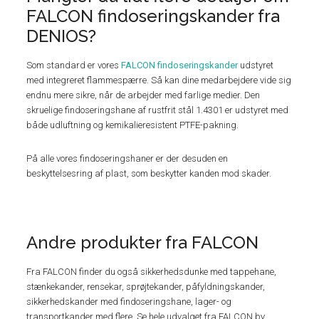
FALCON findoseringskander fra
DENIOS?
Som standard er vores
FALCON findoseringskander
udstyret
med integreret flammespærre. Så kan dine medarbejdere vide sig
endnu mere sikre, når de arbejder med farlige medier. Den
skruelige findoseringshane af rustfrit stål 1.4301 er udstyret med
både udluftning og kemikalieresistent PTFE-pakning.
På alle vores findoseringshaner er der desuden en
beskyttelsesring af plast, som beskytter kanden mod skader.
Andre produkter fra FALCON
Fra FALCON finder du også sikkerhedsdunke med tappehane,
stænkekander, rensekar, sprøjtekander, påfyldningskander,
sikkerhedskander med findoseringshane, lager- og
transportkander med flere. Se hele udvalget fra FALCON by