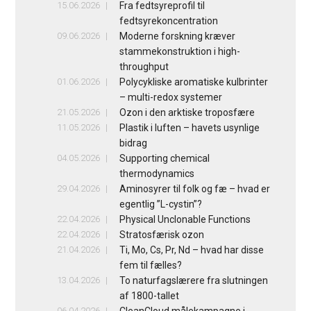
15.06.2026
Fra fedtsyreprofil til
fedtsyrekoncentration
09.06.2026
Moderne forskning kræver
stammekonstruktion i high-
throughput
01.06.2026
Polycykliske aromatiske kulbrinter
– multi-redox systemer
21.05.2026
Ozon i den arktiske troposfære
11.05.2026
Plastik i luften – havets usynlige
bidrag
04.05.2026
Supporting chemical
thermodynamics
29.04.2026
Aminosyrer til folk og fæ – hvad er
egentlig ”L-cystin”?
22.04.2026
Physical Unclonable Functions
22.04.2026
Stratosfærisk ozon
21.04.2026
Ti, Mo, Cs, Pr, Nd – hvad har disse
fem til fælles?
13.04.2026
To naturfagslærere fra slutningen
af 1800-tallet
06.04.2026
CleanCloud målekampagne i