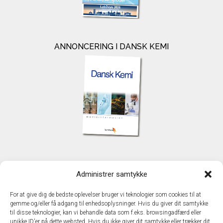
ANNONCERING I DANSK KEMI
KONTAKT
Administrer samtykke
TechMedia A/S
Naverland 35
For at give dig de bedste oplevelser bruger vi teknologier som cookies til at
DK - 2600 Glostrup
gemme og/eller få adgang til enhedsoplysninger. Hvis du giver dit samtykke
www.techmedia.dk
til disse teknologier, kan vi behandle data som f.eks. browsingadfærd eller
Telefon: +45 43 24 26 28
unikke ID'er på dette websted. Hvis du ikke giver dit samtykke eller trækker dit