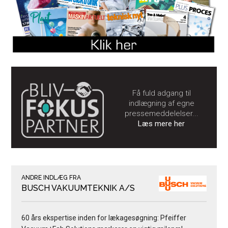
Få fuld adgang til
indlægning af egne
pressemeddelelser...
Læs mere her
ANDRE INDLÆG FRA
BUSCH VAKUUMTEKNIK A/S
60 års ekspertise inden for lækagesøgning: Pfeiffer