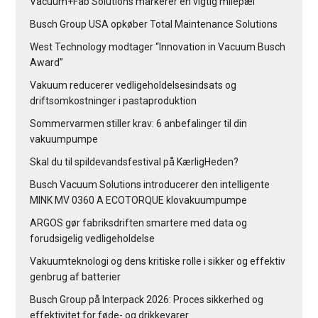
Vacuum+Fab Solutions markerer en vigtig milepæl
Busch Group USA opkøber Total Maintenance Solutions
West Technology modtager “Innovation in Vacuum Busch
Award”
Vakuum reducerer vedligeholdelsesindsats og
driftsomkostninger i pastaproduktion
Sommervarmen stiller krav: 6 anbefalinger til din
vakuumpumpe
Skal du til spildevandsfestival på KærligHeden?
Busch Vacuum Solutions introducerer den intelligente
MINK MV 0360 A ECOTORQUE klovakuumpumpe
ARGOS gør fabriksdriften smartere med data og
forudsigelig vedligeholdelse
Vakuumteknologi og dens kritiske rolle i sikker og effektiv
genbrug af batterier
Busch Group på Interpack 2026: Proces sikkerhed og
effektivitet for føde- og drikkevarer