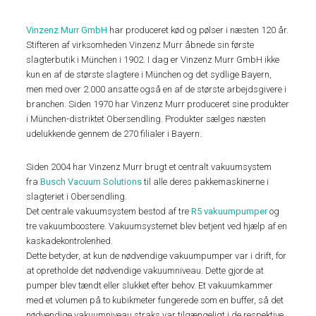
Vinzenz Murr GmbH
har produceret kød og pølser i næsten 120 år.
Stifteren af virksomheden Vinzenz Murr åbnede sin første
slagterbutik i München i 1902. I dag er Vinzenz Murr GmbH ikke
kun en af de største slagtere i München og det sydlige Bayern,
men med over 2.000 ansatte også en af de største arbejdsgivere i
branchen. Siden 1970 har Vinzenz Murr produceret sine produkter
i München-distriktet Obersendling. Produkter sælges næsten
udelukkende gennem de 270 filialer i Bayern.
Siden 2004 har Vinzenz Murr brugt et centralt vakuumsystem
fra
Busch Vacuum Solutions
til alle deres pakkemaskinerne i
slagteriet i Obersendling.
Det centrale vakuumsystem bestod af tre
R5 vakuumpumper
og
tre vakuumboostere. Vakuumsystemet blev betjent ved hjælp af en
kaskadekontrolenhed.
Dette betyder, at kun de nødvendige vakuumpumper var i drift, for
at opretholde det nødvendige vakuumniveau. Dette gjorde at
pumper blev tændt eller slukket efter behov. Et vakuumkammer
med et volumen på to kubikmeter fungerede som en buffer, så det
nødvendige vakuumniveau straks var tilgængeligt i de respektive