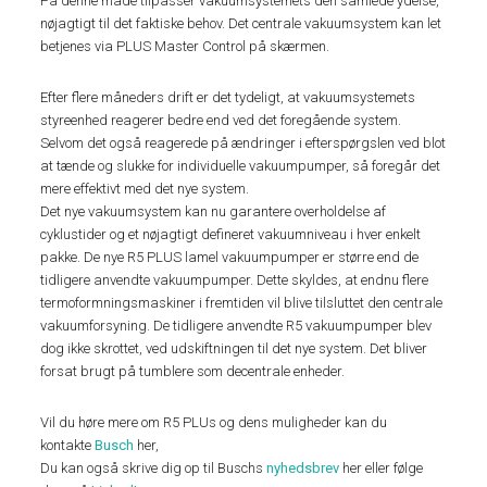
På denne måde tilpasser vakuumsystemets den samlede ydelse,
nøjagtigt til det faktiske behov. Det centrale vakuumsystem kan let
betjenes via PLUS Master Control på skærmen.
Efter flere måneders drift er det tydeligt, at vakuumsystemets
styreenhed reagerer bedre end ved det foregående system.
Selvom det også reagerede på ændringer i efterspørgslen ved blot
at tænde og slukke for individuelle vakuumpumper, så foregår det
mere effektivt med det nye system.
Det nye vakuumsystem kan nu garantere overholdelse af
cyklustider og et nøjagtigt defineret vakuumniveau i hver enkelt
pakke. De nye R5 PLUS lamel vakuumpumper er større end de
tidligere anvendte vakuumpumper. Dette skyldes, at endnu flere
termoformningsmaskiner i fremtiden vil blive tilsluttet den centrale
vakuumforsyning. De tidligere anvendte R5 vakuumpumper blev
dog ikke skrottet, ved udskiftningen til det nye system. Det bliver
forsat brugt på tumblere som decentrale enheder.
Vil du høre mere om R5 PLUs og dens muligheder kan du
kontakte
Busch
her,
Du kan også skrive dig op til Buschs
nyhedsbrev
her eller følge