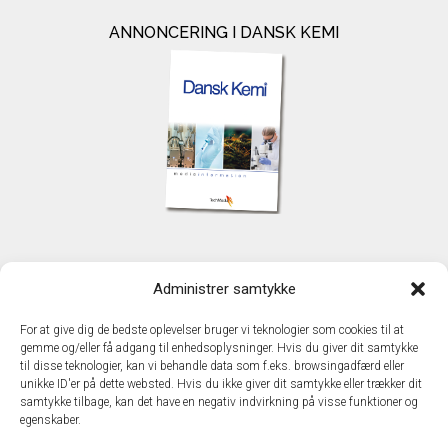
ANNONCERING I DANSK KEMI
KONTAKT
Administrer samtykke
TechMedia A/S
Naverland 35
For at give dig de bedste oplevelser bruger vi teknologier som cookies til at
DK - 2600 Glostrup
gemme og/eller få adgang til enhedsoplysninger. Hvis du giver dit samtykke
www.techmedia.dk
til disse teknologier, kan vi behandle data som f.eks. browsingadfærd eller
Telefon: +45 43 24 26 28
unikke ID'er på dette websted. Hvis du ikke giver dit samtykke eller trækker dit
samtykke tilbage, kan det have en negativ indvirkning på visse funktioner og
E-mail:
info@techmedia.dk
egenskaber.
Privatlivspolitik