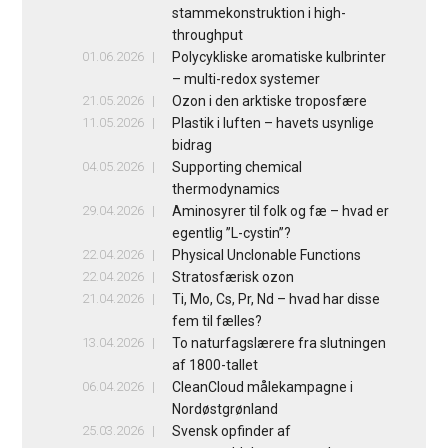
stammekonstruktion i high-
throughput
01.06.2026
Polycykliske aromatiske kulbrinter
– multi-redox systemer
21.05.2026
Ozon i den arktiske troposfære
11.05.2026
Plastik i luften – havets usynlige
bidrag
04.05.2026
Supporting chemical
thermodynamics
29.04.2026
Aminosyrer til folk og fæ – hvad er
egentlig ”L-cystin”?
22.04.2026
Physical Unclonable Functions
22.04.2026
Stratosfærisk ozon
21.04.2026
Ti, Mo, Cs, Pr, Nd – hvad har disse
fem til fælles?
13.04.2026
To naturfagslærere fra slutningen
af 1800-tallet
06.04.2026
CleanCloud målekampagne i
Nordøstgrønland
25.03.2026
Svensk opfinder af