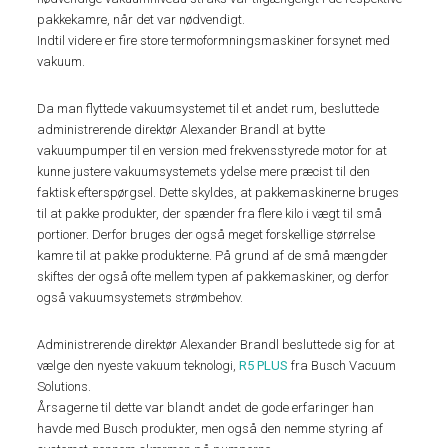
pakkekamre, når det var nødvendigt.
Indtil videre er fire store termoformningsmaskiner forsynet med
vakuum.
Da man flyttede vakuumsystemet til et andet rum, besluttede
administrerende direktør Alexander Brandl at bytte
vakuumpumper til en version med frekvensstyrede motor for at
kunne justere vakuumsystemets ydelse mere præcist til den
faktisk efterspørgsel. Dette skyldes, at pakkemaskinerne bruges
til at pakke produkter, der spænder fra flere kilo i vægt til små
portioner. Derfor bruges der også meget forskellige størrelse
kamre til at pakke produkterne. På grund af de små mængder
skiftes der også ofte mellem typen af pakkemaskiner, og derfor
også vakuumsystemets strømbehov.
Administrerende direktør Alexander Brandl besluttede sig for at
vælge den nyeste vakuum teknologi,
R5 PLUS
fra Busch Vacuum
Solutions.
Årsagerne til dette var blandt andet de gode erfaringer han
havde med Busch produkter, men også den nemme styring af