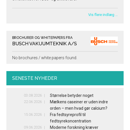
Vis flere indlæg …
BROCHURER OG WHITEPAPERS FRA
BUSCH VAKUUMTEKNIK A/S
No brochures / white papers found.
SENESTE NYHEDER
03.08.2026
Størrelse betyder noget
22.06.2026
Mælkens caseiner er uden indre
orden – men hvad gør calcium?
15.06.2026
Fra fedtsyreprofil til
fedtsyrekoncentration
09.06.2026
Moderne forskning kræver