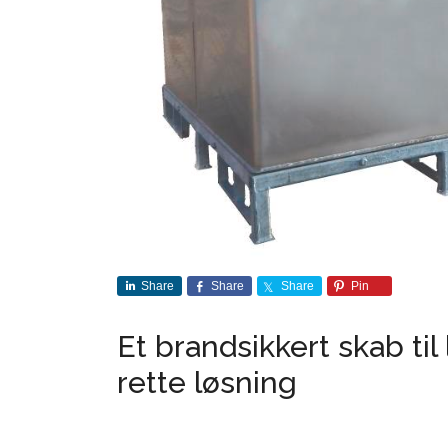
Share
Share
Share
Pin
Et brandsikkert skab ti
rette løsning