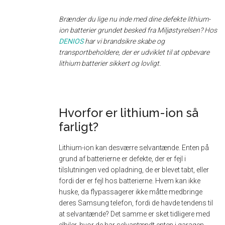
Brænder du lige nu inde med dine defekte lithium-
ion batterier grundet besked fra Miljøstyrelsen? Hos
DENIOS
har vi brandsikre skabe og
transportbeholdere, der er udviklet til at opbevare
lithium batterier sikkert og lovligt.
Hvorfor er lithium-ion så
farligt?
Lithium-ion kan desværre selvantænde. Enten på
grund af batterierne er defekte, der er fejl i
tilslutningen ved opladning, de er blevet tabt, eller
fordi der er fejl hos batterierne. Hvem kan ikke
huske, da flypassagerer ikke måtte medbringe
deres Samsung telefon, fordi de havde tendens til
at selvantænde? Det samme er sket tidligere med
elbiler, hvor de har selvantændt enten i garagen,