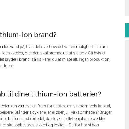
lithium-ion brand?
e hælde vand på, hvis det overhovedet var en mulighed. Lithium
lden kvæles, eller den skal brænde ud af sig selv. Så hvis et
et bryder i brand, så risikerer du at miste alt. Ingen produktion,
artnere.
b til dine lithium-ion batterier?
terier kan være vejen frem for at sikre din virksomheds kapital,
ejdere. Står der elcykler eller elløbehjul i virksomheden? Bruger
 batterier ind i billedet, da elcykler, elløbehjul og elværktøj
rier skal opbevares sikkert og lovligt – Derfor har vi hos