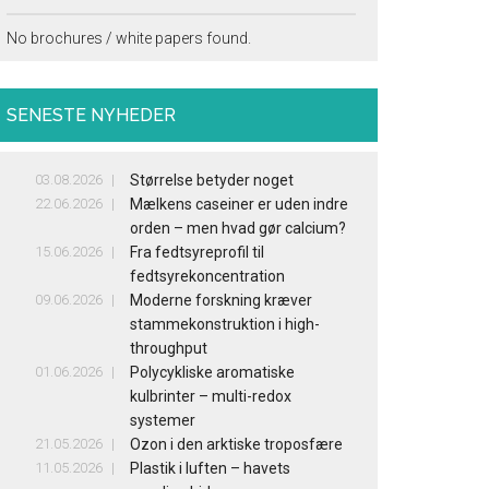
No brochures / white papers found.
SENESTE NYHEDER
03.08.2026
Størrelse betyder noget
22.06.2026
Mælkens caseiner er uden indre
orden – men hvad gør calcium?
15.06.2026
Fra fedtsyreprofil til
fedtsyrekoncentration
09.06.2026
Moderne forskning kræver
stammekonstruktion i high-
throughput
01.06.2026
Polycykliske aromatiske
kulbrinter – multi-redox
systemer
21.05.2026
Ozon i den arktiske troposfære
11.05.2026
Plastik i luften – havets