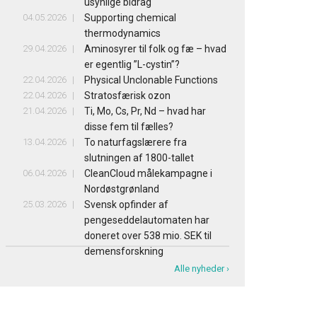
usynlige bidrag
04.05.2026
Supporting chemical
thermodynamics
29.04.2026
Aminosyrer til folk og fæ – hvad
er egentlig ”L-cystin”?
22.04.2026
Physical Unclonable Functions
22.04.2026
Stratosfærisk ozon
21.04.2026
Ti, Mo, Cs, Pr, Nd – hvad har
disse fem til fælles?
13.04.2026
To naturfagslærere fra
slutningen af 1800-tallet
06.04.2026
CleanCloud målekampagne i
Nordøstgrønland
25.03.2026
Svensk opfinder af
pengeseddelautomaten har
doneret over 538 mio. SEK til
demensforskning
Alle nyheder ›