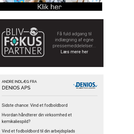
Få fuld adgang til
indlægning af egne
pressemeddelelser...
Læs mere her
ANDRE INDLÆG FRA
DENIOS APS
Sidste chance: Vind et fodboldbord
Hvordan håndterer din virksomhed et
kemikaliespild?
Vind et fodboldbord til din arbejdsplads