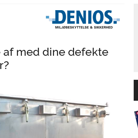
 af med dine defekte
r?