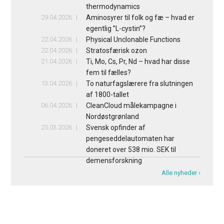
thermodynamics
29.04.2026
Aminosyrer til folk og fæ – hvad er
egentlig ”L-cystin”?
22.04.2026
Physical Unclonable Functions
22.04.2026
Stratosfærisk ozon
21.04.2026
Ti, Mo, Cs, Pr, Nd – hvad har disse
fem til fælles?
13.04.2026
To naturfagslærere fra slutningen
af 1800-tallet
06.04.2026
CleanCloud målekampagne i
Nordøstgrønland
25.03.2026
Svensk opfinder af
pengeseddelautomaten har
doneret over 538 mio. SEK til
demensforskning
Alle nyheder ›