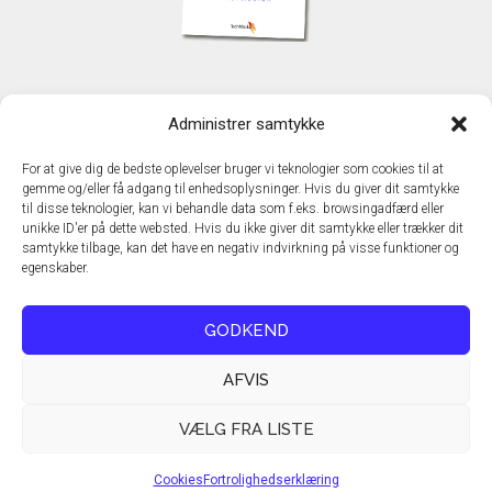
KONTAKT
Administrer samtykke
TechMedia A/S
Naverland 35
For at give dig de bedste oplevelser bruger vi teknologier som cookies til at
DK - 2600 Glostrup
gemme og/eller få adgang til enhedsoplysninger. Hvis du giver dit samtykke
www.techmedia.dk
til disse teknologier, kan vi behandle data som f.eks. browsingadfærd eller
Telefon: +45 43 24 26 28
unikke ID'er på dette websted. Hvis du ikke giver dit samtykke eller trækker dit
samtykke tilbage, kan det have en negativ indvirkning på visse funktioner og
E-mail:
info@techmedia.dk
egenskaber.
Privatlivspolitik
Cookiepolitik
GODKEND
AFVIS
VÆLG FRA LISTE
Cookies
Fortrolighedserklæring