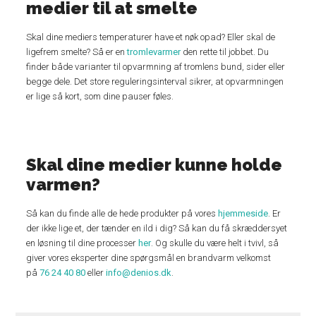
medier til at smelte
Skal dine mediers temperaturer have et nøk opad? Eller skal de
ligefrem smelte? Så er en
tromlevarmer
den rette til jobbet. Du
finder både varianter til opvarmning af tromlens bund, sider eller
begge dele. Det store reguleringsinterval sikrer, at opvarmningen
er lige så kort, som dine pauser føles.
Skal dine medier kunne holde
varmen?
Så kan du finde alle de hede produkter på vores
hjemmeside
. Er
der ikke lige et, der tænder en ild i dig? Så kan du få skræddersyet
en løsning til dine processer
her
. Og skulle du være helt i tvivl, så
giver vores eksperter dine spørgsmål en brandvarm velkomst
på
76 24 40 80
eller
info@denios.dk
.