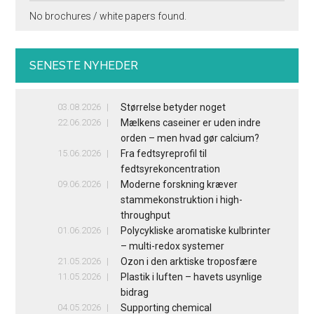
No brochures / white papers found.
SENESTE NYHEDER
03.08.2026
Størrelse betyder noget
22.06.2026
Mælkens caseiner er uden indre
orden – men hvad gør calcium?
15.06.2026
Fra fedtsyreprofil til
fedtsyrekoncentration
09.06.2026
Moderne forskning kræver
stammekonstruktion i high-
throughput
01.06.2026
Polycykliske aromatiske kulbrinter
– multi-redox systemer
21.05.2026
Ozon i den arktiske troposfære
11.05.2026
Plastik i luften – havets usynlige
bidrag
04.05.2026
Supporting chemical