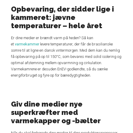
Opbevaring, der sidder lige i
kammeret: jævne
temperaturer – hele året
Er dine medier er brændt varm på heden? Så kan
et
varmekammer
levere temperaturer, der får de brasilianske
somre til at ligne en dansk vintermorgen. Med dem kan du nemlig
få opbevaring på op til 150°C, som bevares med solid isolering og
optimal afstemning mellem opvarmning og cirkulation.
Varmekamrene er desuden EnEV-godkendte, så du sænke
energiforbruget og fyre op for bæredygtigheden.
Giv dine medier nye
superkræfter med
varmekapper og -bælter
Når du skal forberede dine medier til dine produktionsprocesser,