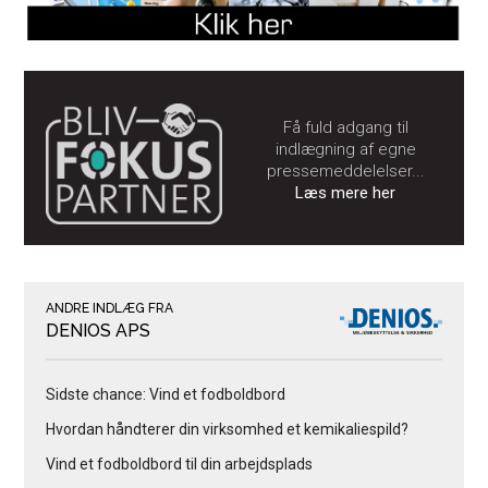
Få fuld adgang til
indlægning af egne
pressemeddelelser...
Læs mere her
ANDRE INDLÆG FRA
DENIOS APS
Sidste chance: Vind et fodboldbord
Hvordan håndterer din virksomhed et kemikaliespild?
Vind et fodboldbord til din arbejdsplads