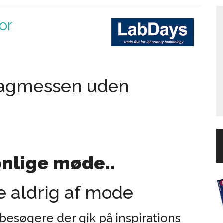
or
fagmessen uden
onlige møde..
re aldrig af mode
esøgere der gik på inspirations