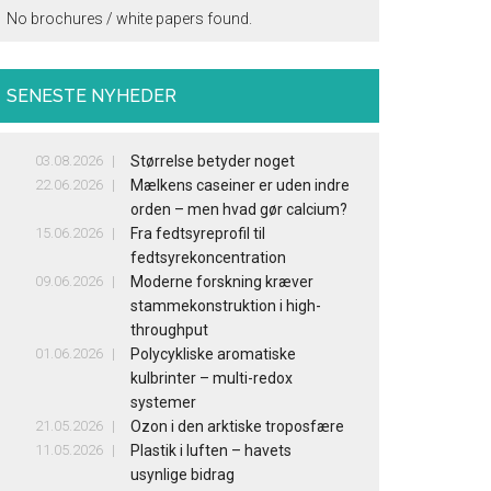
No brochures / white papers found.
SENESTE NYHEDER
03.08.2026
Størrelse betyder noget
22.06.2026
Mælkens caseiner er uden indre
orden – men hvad gør calcium?
15.06.2026
Fra fedtsyreprofil til
fedtsyrekoncentration
09.06.2026
Moderne forskning kræver
stammekonstruktion i high-
throughput
01.06.2026
Polycykliske aromatiske
kulbrinter – multi-redox
systemer
21.05.2026
Ozon i den arktiske troposfære
11.05.2026
Plastik i luften – havets
usynlige bidrag