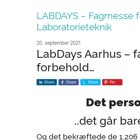
LABDAYS – Fagmesse f
Laboratorieteknik
20. september 2021
LabDays Aarhus – 
forbehold…
Share
Share
Share
Pin
Det pers
..det går ba
Og det bekræftede de 1.206 b