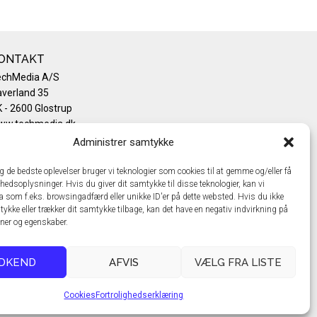
ONTAKT
echMedia A/S
verland 35
 - 2600 Glostrup
ww.techmedia.dk
lefon: +45 43 24 26 28
Administrer samtykke
mail:
info@techmedia.dk
ivatlivspolitik
ig de bedste oplevelser bruger vi teknologier som cookies til at gemme og/eller få
hedsoplysninger. Hvis du giver dit samtykke til disse teknologier, kan vi
okiepolitik
a som f.eks. browsingadfærd eller unikke ID'er på dette websted. Hvis du ikke
tykke eller trækker dit samtykke tilbage, kan det have en negativ indvirkning på
oner og egenskaber.
DKEND
AFVIS
VÆLG FRA LISTE
Cookies
Fortrolighedserklæring