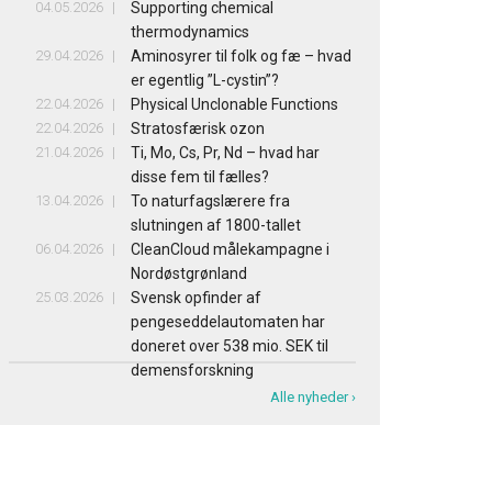
04.05.2026
Supporting chemical
thermodynamics
29.04.2026
Aminosyrer til folk og fæ – hvad
er egentlig ”L-cystin”?
22.04.2026
Physical Unclonable Functions
22.04.2026
Stratosfærisk ozon
21.04.2026
Ti, Mo, Cs, Pr, Nd – hvad har
disse fem til fælles?
13.04.2026
To naturfagslærere fra
slutningen af 1800-tallet
06.04.2026
CleanCloud målekampagne i
Nordøstgrønland
25.03.2026
Svensk opfinder af
pengeseddelautomaten har
doneret over 538 mio. SEK til
demensforskning
Alle nyheder ›