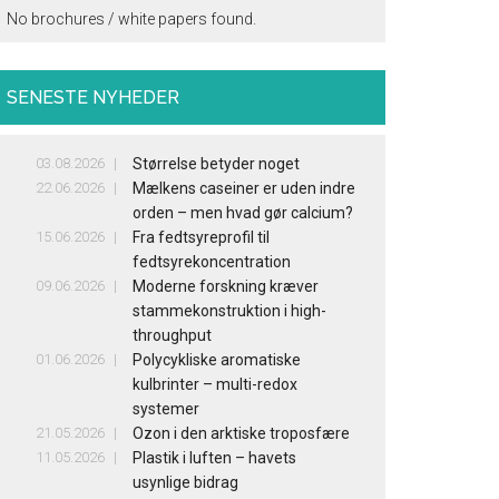
No brochures / white papers found.
SENESTE NYHEDER
03.08.2026
Størrelse betyder noget
22.06.2026
Mælkens caseiner er uden indre
orden – men hvad gør calcium?
15.06.2026
Fra fedtsyreprofil til
fedtsyrekoncentration
09.06.2026
Moderne forskning kræver
stammekonstruktion i high-
throughput
01.06.2026
Polycykliske aromatiske
kulbrinter – multi-redox
systemer
21.05.2026
Ozon i den arktiske troposfære
11.05.2026
Plastik i luften – havets
usynlige bidrag