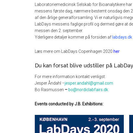
Laboratoriemedicinsk Selskab for Bioanalytikere har 
messens første dag, nærmere bestemt onsdag den 2. 
af den årlige generalforsamling. Vi er naturligvis mege
LabDays messens faglige profil og dermed gøre at det
messen den 2. september.
Yderligere detaljer kommer på forsiden af
labdays.dk
Læs mere om LabDays Copenhagen 2020
her
Du kan forsat blive udstiller på LabD
For mere information kontakt venligst:
Jesper Åndahl –
jesper.andahl@gmail.com
Bo Rasmussen
–
bo@nordiclabfairs.dk
Events conducted by J.B. Exhibitions: