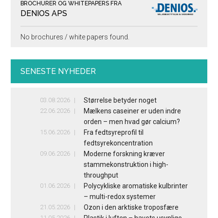
BROCHURER OG WHITEPAPERS FRA
DENIOS APS
No brochures / white papers found.
SENESTE NYHEDER
03.08.2026
Størrelse betyder noget
22.06.2026
Mælkens caseiner er uden indre
orden – men hvad gør calcium?
15.06.2026
Fra fedtsyreprofil til
fedtsyrekoncentration
09.06.2026
Moderne forskning kræver
stammekonstruktion i high-
throughput
01.06.2026
Polycykliske aromatiske kulbrinter
– multi-redox systemer
21.05.2026
Ozon i den arktiske troposfære
11.05.2026
Plastik i luften – havets usynlige