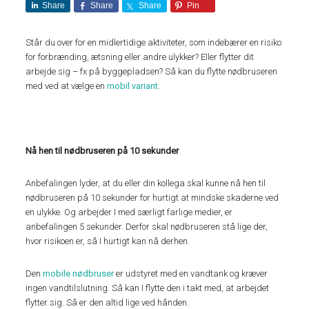
Share
Share
Share
Pin
Står du over for en midlertidige aktiviteter, som indebærer en risiko
for forbrænding, ætsning eller andre ulykker? Eller flytter dit
arbejde sig – fx på byggepladsen? Så kan du flytte nødbruseren
med ved at vælge en
mobil variant
.
Nå hen til nødbruseren på 10 sekunder
Anbefalingen lyder, at du eller din kollega skal kunne nå hen til
nødbruseren på 10 sekunder for hurtigt at mindske skaderne ved
en ulykke. Og arbejder I med særligt farlige medier, er
anbefalingen 5 sekunder. Derfor skal nødbruseren stå lige der,
hvor risikoen er, så I hurtigt kan nå derhen.
Den
mobile nødbruser
er udstyret med en vandtank og kræver
ingen vandtilslutning. Så kan I flytte den i takt med, at arbejdet
flytter sig. Så er den altid lige ved hånden.