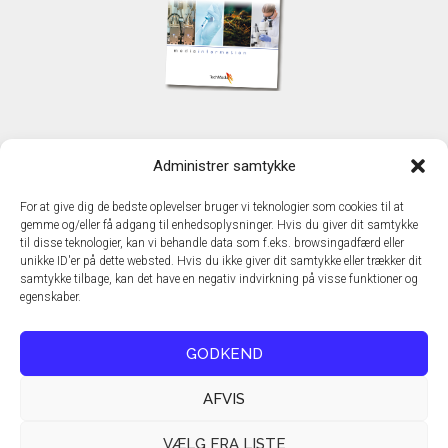
KONTAKT
Administrer samtykke
TechMedia A/S
Naverland 35
For at give dig de bedste oplevelser bruger vi teknologier som cookies til at
DK - 2600 Glostrup
gemme og/eller få adgang til enhedsoplysninger. Hvis du giver dit samtykke
www.techmedia.dk
til disse teknologier, kan vi behandle data som f.eks. browsingadfærd eller
Telefon: +45 43 24 26 28
unikke ID'er på dette websted. Hvis du ikke giver dit samtykke eller trækker dit
samtykke tilbage, kan det have en negativ indvirkning på visse funktioner og
E-mail:
info@techmedia.dk
egenskaber.
Privatlivspolitik
Cookiepolitik
GODKEND
AFVIS
VÆLG FRA LISTE