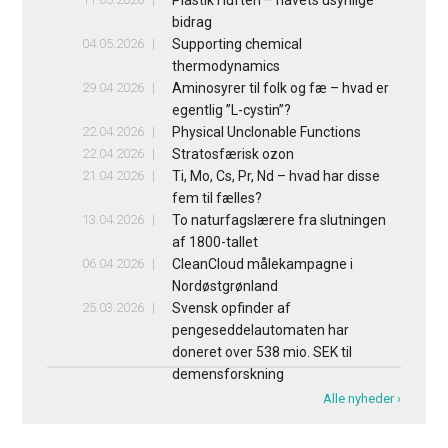
bidrag
04.05.2026
Supporting chemical
thermodynamics
29.04.2026
Aminosyrer til folk og fæ – hvad er
egentlig ”L-cystin”?
22.04.2026
Physical Unclonable Functions
22.04.2026
Stratosfærisk ozon
21.04.2026
Ti, Mo, Cs, Pr, Nd – hvad har disse
fem til fælles?
13.04.2026
To naturfagslærere fra slutningen
af 1800-tallet
06.04.2026
CleanCloud målekampagne i
Nordøstgrønland
25.03.2026
Svensk opfinder af
pengeseddelautomaten har
doneret over 538 mio. SEK til
demensforskning
Alle nyheder ›