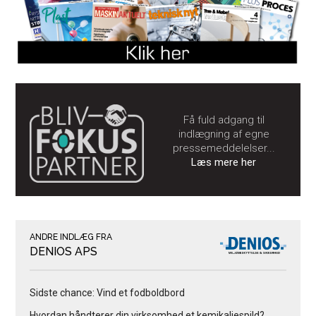
Få fuld adgang til
indlægning af egne
pressemeddelelser...
Læs mere her
ANDRE INDLÆG FRA
DENIOS APS
Sidste chance: Vind et fodboldbord
Hvordan håndterer din virksomhed et kemikaliespild?