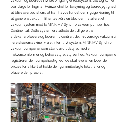
vakuum og leverede i første omgang et testsystem. Det tog kun et
par dage for Ingmar Heinze, chef for forsyning og bæredygtighed,
at blive overbevist om, at han havde fundet den rigtige løsning til
at generere vakuum. Efter testkørslen blev der installeret et
vakuumsystem med to MINK MV Synchro vakuumpumper hos
Continental. Dette system erstattede de tidligere tre
sidekanalblæsere og leverer nu centralt det nødvendige vakuum til
flere skæremaskiner via et internt rørsystem. MINK MV Synchro
vakuumpumper er som standard udstyret med en
frekvensomformer og behovsstyret styreenhed. Vakuumpumperne
registrerer den pumpehastighed, de skal levere i en løbende
proces for sikkert at holde den gummibelagte tekstilsnor og
placere den præcist.