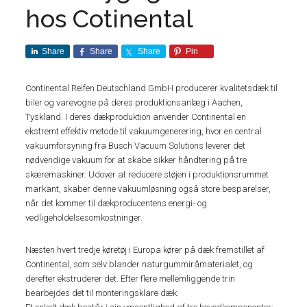
hos Cotinental
Share
Share
Share
Pin
Continental Reifen Deutschland GmbH producerer kvalitetsdæk til
biler og varevogne på deres produktionsanlæg i Aachen,
Tyskland. I deres dækproduktion anvender Continental en
ekstremt effektiv metode til vakuumgenerering, hvor en central
vakuumforsyning fra Busch Vacuum Solutions leverer det
nødvendige vakuum for at skabe sikker håndtering på tre
skæremaskiner. Udover at reducere støjen i produktionsrummet
markant, skaber denne vakuumløsning også store besparelser,
når det kommer til dækproducentens energi- og
vedligeholdelsesomkostninger.
Næsten hvert tredje køretøj i Europa kører på dæk fremstillet af
Continental, som selv blander naturgummiråmaterialet, og
derefter ekstruderer det. Efter flere mellemliggende trin
bearbejdes det til monteringsklare dæk.