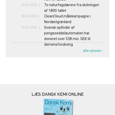
13.04.2026
To naturfagslærere fra slutningen
af 1800-tallet
06.04.2026
CleanCloud målekampagne i
Nordøstgrønland
25.03.2026
Svensk opfinder af
pengeseddelautomaten har
doneret over 538 mio. SEK til
demensforskning
Alle nyheder ›
LÆS DANSK KEMI ONLINE