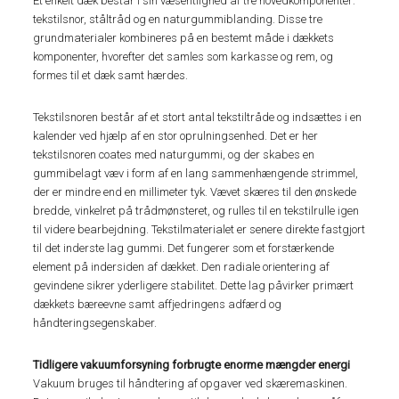
Et enkelt dæk består i sin væsentlighed af tre hovedkomponenter:
tekstilsnor, ståltråd og en naturgummiblanding. Disse tre
grundmaterialer kombineres på en bestemt måde i dækkets
komponenter, hvorefter det samles som karkasse og rem, og
formes til et dæk samt hærdes.
Tekstilsnoren består af et stort antal tekstiltråde og indsættes i en
kalender ved hjælp af en stor oprulningsenhed. Det er her
tekstilsnoren coates med naturgummi, og der skabes en
gummibelagt væv i form af en lang sammenhængende strimmel,
der er mindre end en millimeter tyk. Vævet skæres til den ønskede
bredde, vinkelret på trådmønsteret, og rulles til en tekstilrulle igen
til videre bearbejdning. Tekstilmaterialet er senere direkte fastgjort
til det inderste lag gummi. Det fungerer som et forstærkende
element på indersiden af dækket. Den radiale orientering af
gevindene sikrer yderligere stabilitet. Dette lag påvirker primært
dækkets bæreevne samt affjedringens adfærd og
håndteringsegenskaber.
Tidligere vakuumforsyning forbrugte enorme mængder energi
Vakuum bruges til håndtering af opgaver ved skæremaskinen.