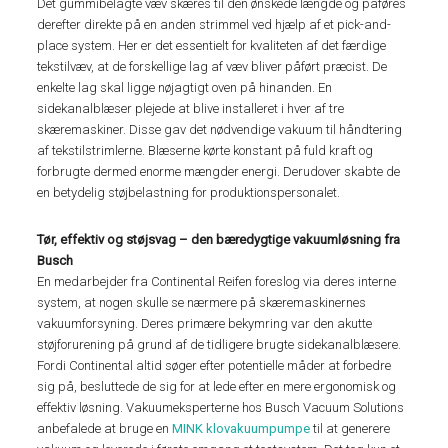
Det gummibelagte væv skæres til den ønskede længde og påføres
derefter direkte på en anden strimmel ved hjælp af et pick-and-
place system. Her er det essentielt for kvaliteten af det færdige
tekstilvæv, at de forskellige lag af væv bliver påført præcist. De
enkelte lag skal ligge nøjagtigt oven på hinanden. En
sidekanalblæser plejede at blive installeret i hver af tre
skæremaskiner. Disse gav det nødvendige vakuum til håndtering
af tekstilstrimlerne. Blæserne kørte konstant på fuld kraft og
forbrugte dermed enorme mængder energi. Derudover skabte de
en betydelig støjbelastning for produktionspersonalet.
Tør, effektiv og støjsvag – den bæredygtige vakuumløsning fra
Busch
En medarbejder fra Continental Reifen foreslog via deres interne
system, at nogen skulle se nærmere på skæremaskinernes
vakuumforsyning. Deres primære bekymring var den akutte
støjforurening på grund af de tidligere brugte sidekanalblæsere.
Fordi Continental altid søger efter potentielle måder at forbedre
sig på, besluttede de sig for at lede efter en mere ergonomisk og
effektiv løsning. Vakuumeksperterne hos Busch Vacuum Solutions
anbefalede at bruge en
MINK klovakuumpumpe
til at generere