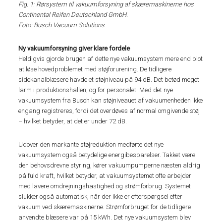
Fig. 1: Rørsystem til vakuumforsyning af skæremaskinerne hos
Continental Reifen Deutschland GmbH.
Foto: Busch Vacuum Solutions
Ny vakuumforsyning giver klare fordele
Heldigvis gjorde brugen af dette nye vakuumsystem mere end blot
at løse hovedproblemet med støjforurening. De tidligere
sidekanalblæsere havde et støjniveau på 94 dB. Det betød meget
larm i produktionshallen, og for personalet. Med det nye
vakuumsystem fra Busch kan støjniveauet af vakuumenheden ikke
engang registreres, fordi det overdøves af normal omgivende støj
– hvilket betyder, at det er under 72 dB.
Udover den markante støjreduktion medførte det nye
vakuumsystem også betydelige energibesparelser. Takket være
den behovsdrevne styring, kører vakuumpumperne næsten aldrig
på fuld kraft, hvilket betyder, at vakuumsystemet ofte arbejder
med lavere omdrejningshastighed og strømforbrug. Systemet
slukker også automatisk, når der ikke er efterspørgsel efter
vakuum ved skæremaskinerne. Strømforbruget for de tidligere
anvendte blæsere var på 15 kWh. Det nye vakuumsystem blev