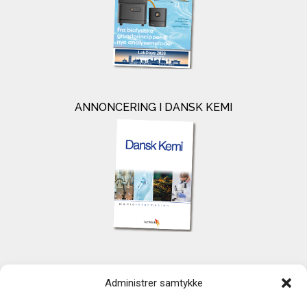
ANNONCERING I DANSK KEMI
KONTAKT
Administrer samtykke
TechMedia A/S
Naverland 35