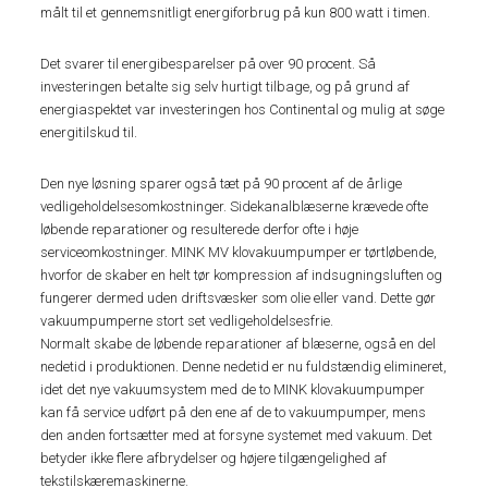
målt til et gennemsnitligt energiforbrug på kun 800 watt i timen.
Det svarer til energibesparelser på over 90 procent. Så
investeringen betalte sig selv hurtigt tilbage, og på grund af
energiaspektet var investeringen hos Continental og mulig at søge
energitilskud til.
Den nye løsning sparer også tæt på 90 procent af de årlige
vedligeholdelsesomkostninger. Sidekanalblæserne krævede ofte
løbende reparationer og resulterede derfor ofte i høje
serviceomkostninger. MINK MV klovakuumpumper er tørtløbende,
hvorfor de skaber en helt tør kompression af indsugningsluften og
fungerer dermed uden driftsvæsker som olie eller vand. Dette gør
vakuumpumperne stort set vedligeholdelsesfrie.
Normalt skabe de løbende reparationer af blæserne, også en del
nedetid i produktionen. Denne nedetid er nu fuldstændig elimineret,
idet det nye vakuumsystem med de to MINK klovakuumpumper
kan få service udført på den ene af de to vakuumpumper, mens
den anden fortsætter med at forsyne systemet med vakuum. Det
betyder ikke flere afbrydelser og højere tilgængelighed af
tekstilskæremaskinerne.