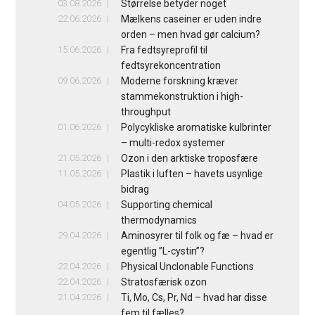
03.08.2026
Størrelse betyder noget
22.06.2026
Mælkens caseiner er uden indre
orden – men hvad gør calcium?
15.06.2026
Fra fedtsyreprofil til
fedtsyrekoncentration
09.06.2026
Moderne forskning kræver
stammekonstruktion i high-
throughput
01.06.2026
Polycykliske aromatiske kulbrinter
– multi-redox systemer
21.05.2026
Ozon i den arktiske troposfære
11.05.2026
Plastik i luften – havets usynlige
bidrag
04.05.2026
Supporting chemical
thermodynamics
29.04.2026
Aminosyrer til folk og fæ – hvad er
egentlig ”L-cystin”?
22.04.2026
Physical Unclonable Functions
22.04.2026
Stratosfærisk ozon
21.04.2026
Ti, Mo, Cs, Pr, Nd – hvad har disse
fem til fælles?