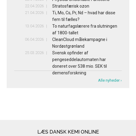
22.04.2026
Stratosfærisk ozon
21.04.2026
Ti, Mo, Cs, Pr, Nd – hvad har disse
fem til fælles?
13.04.2026
To naturfagslærere fra slutningen
af 1800-tallet
06.04.2026
CleanCloud målekampagne i
Nordøstgrønland
25.03.2026
Svensk opfinder af
pengeseddelautomaten har
doneret over 538 mio. SEK til
demensforskning
Alle nyheder ›
LÆS DANSK KEMI ONLINE