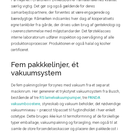
særlig vigtig. Det gør sig også gældende for deres
samarbejdspartnere, der forventes at være engagerede og
bæredygtige. Råmælken indsamles hver dag af kooperativets
egne tankbiler fra gårde, der drives uden brug af genteknologi og
i overensstemmelse med miljøstandarder. Det førsteklasses
interne laboratorium udfører inspektion og overvågning af alle
produktionsprocesser. Produktionen er også halal og kosher
certificeret.
Fem pakkkelinjer, ét
vakuumsystem
De fem pakningslinjer forsynes med vakuum fra et separat
maskinrum. Her genererer et trykstyret vakuumsystem fra Busch,
bestående af tre
R5 lamelvakuumpumper
, tre
PANDA
vakuumboostere
, styreskab og vakuum beholder, det nødvendige
vakuumniveau – præcist tilpasset til fugtindholdet i hver enkelt
ostetype. Dette bruges ikke kun til termoformning af de forskellige
typer emballage, vakuumpakning og forsegling, men også til at
samle de store forsendelseskasser og placere den pakkede ost i