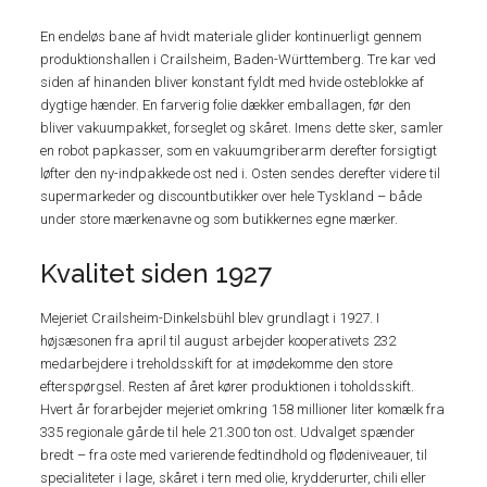
En endeløs bane af hvidt materiale glider kontinuerligt gennem
produktionshallen i Crailsheim, Baden-Württemberg. Tre kar ved
siden af hinanden bliver konstant fyldt med hvide osteblokke af
dygtige hænder. En farverig folie dækker emballagen, før den
bliver vakuumpakket, forseglet og skåret. Imens dette sker, samler
en robot papkasser, som en vakuumgriberarm derefter forsigtigt
løfter den ny-indpakkede ost ned i. Osten sendes derefter videre til
supermarkeder og discountbutikker over hele Tyskland – både
under store mærkenavne og som butikkernes egne mærker.
Kvalitet siden 1927
Mejeriet Crailsheim-Dinkelsbühl blev grundlagt i 1927. I
højsæsonen fra april til august arbejder kooperativets 232
medarbejdere i treholdsskift for at imødekomme den store
efterspørgsel. Resten af året kører produktionen i toholdsskift.
Hvert år forarbejder mejeriet omkring 158 millioner liter komælk fra
335 regionale gårde til hele 21.300 ton ost. Udvalget spænder
bredt – fra oste med varierende fedtindhold og flødeniveauer, til
specialiteter i lage, skåret i tern med olie, krydderurter, chili eller