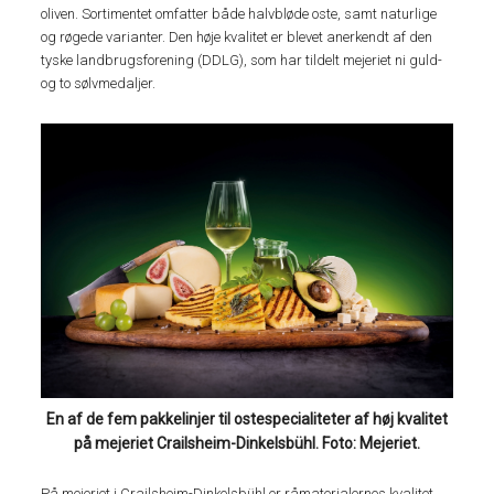
oliven. Sortimentet omfatter både halvbløde oste, samt naturlige
og røgede varianter. Den høje kvalitet er blevet anerkendt af den
tyske landbrugsforening (DDLG), som har tildelt mejeriet ni guld-
og to sølvmedaljer.
En af de fem pakkelinjer til ostespecialiteter af høj kvalitet
på mejeriet Crailsheim-Dinkelsbühl. Foto: Mejeriet.
På mejeriet i Crailsheim-Dinkelsbühl er råmaterialernes kvalitet