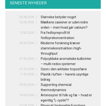
SENESTE NYHEDER
03.08.2026
Størrelse betyder noget
22.06.2026
Mælkens caseiner er uden indre
orden – men hvad gør calcium?
15.06.2026
Fra fedtsyreprofil til
fedtsyrekoncentration
09.06.2026
Moderne forskning kræver
stammekonstruktion i high-
throughput
01.06.2026
Polycykliske aromatiske kulbrinter
– multi-redox systemer
21.05.2026
Ozon i den arktiske troposfære
11.05.2026
Plastik i luften – havets usynlige
bidrag
04.05.2026
Supporting chemical
thermodynamics
29.04.2026
Aminosyrer til folk og fæ – hvad er
egentlig ”L-cystin”?
22.04.2026
Physical Unclonable Functions