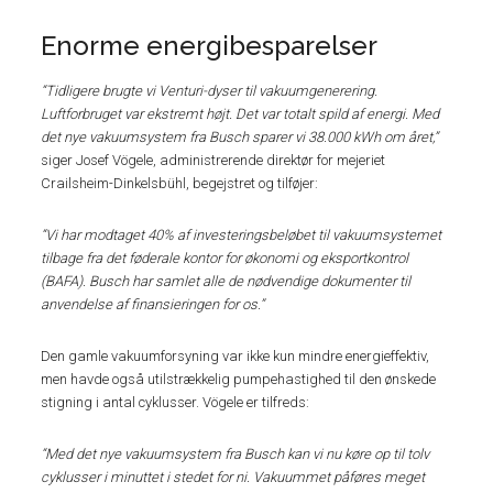
Enorme energibesparelser
“Tidligere brugte vi Venturi-dyser til vakuumgenerering.
Luftforbruget var ekstremt højt. Det var totalt spild af energi. Med
det nye vakuumsystem fra Busch sparer vi 38.000 kWh om året,”
siger Josef Vögele, administrerende direktør for mejeriet
Crailsheim-Dinkelsbühl, begejstret og tilføjer:
“Vi har modtaget 40% af investeringsbeløbet til vakuumsystemet
tilbage fra det føderale kontor for økonomi og eksportkontrol
(BAFA). Busch har samlet alle de nødvendige dokumenter til
anvendelse af finansieringen for os.”
Den gamle vakuumforsyning var ikke kun mindre energieffektiv,
men havde også utilstrækkelig pumpehastighed til den ønskede
stigning i antal cyklusser. Vögele er tilfreds:
“Med det nye vakuumsystem fra Busch kan vi nu køre op til tolv
cyklusser i minuttet i stedet for ni. Vakuummet påføres meget