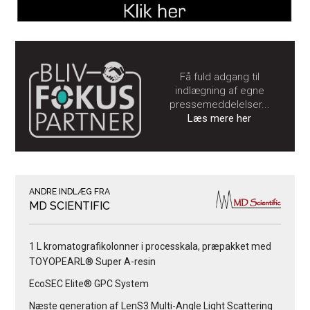
Få fuld adgang til
indlægning af egne
pressemeddelelser...
Læs mere her
ANDRE INDLÆG FRA
MD SCIENTIFIC
1 L kromatografikolonner i processkala, præpakket med
TOYOPEARL® Super A-resin
EcoSEC Elite® GPC System
Næste generation af LenS3 Multi-Angle Light Scattering