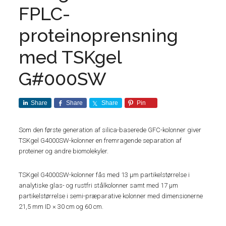
FPLC-
proteinoprensning
med TSKgel
G#000SW
Share
Share
Share
Pin
Som den første generation af silica-baserede GFC-kolonner giver
TSKgel G4000SW-kolonner en fremragende separation af
proteiner og andre biomolekyler.
TSKgel G4000SW-kolonner fås med 13 μm partikelstørrelse i
analytiske glas- og rustfri stålkolonner samt med 17 μm
partikelstørrelse i semi-præparative kolonner med dimensionerne
21,5 mm ID × 30 cm og 60 cm.