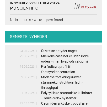
BROCHURER OG WHITEPAPERS FRA
MD SCIENTIFIC
No brochures / white papers found.
SENESTE NYHEDER
03.08.2026
Størrelse betyder noget
22.06.2026
Mælkens caseiner er uden indre
orden – men hvad gør calcium?
15.06.2026
Fra fedtsyreprofil til
fedtsyrekoncentration
09.06.2026
Moderne forskning kræver
stammekonstruktion i high-
throughput
01.06.2026
Polycykliske aromatiske kulbrinter
– multi-redox systemer
21.05.2026
Ozon i den arktiske troposfære