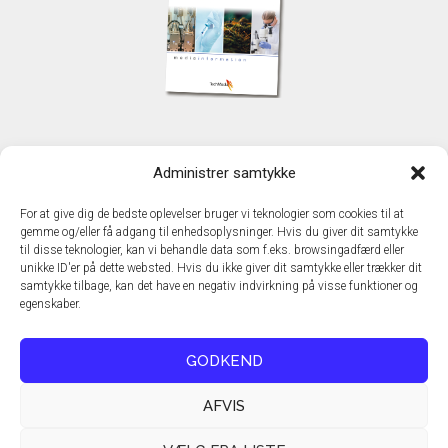
KONTAKT
Administrer samtykke
TechMedia A/S
Naverland 35
For at give dig de bedste oplevelser bruger vi teknologier som cookies til at
DK - 2600 Glostrup
gemme og/eller få adgang til enhedsoplysninger. Hvis du giver dit samtykke
www.techmedia.dk
til disse teknologier, kan vi behandle data som f.eks. browsingadfærd eller
Telefon: +45 43 24 26 28
unikke ID'er på dette websted. Hvis du ikke giver dit samtykke eller trækker dit
samtykke tilbage, kan det have en negativ indvirkning på visse funktioner og
E-mail:
info@techmedia.dk
egenskaber.
Privatlivspolitik
Cookiepolitik
GODKEND
AFVIS