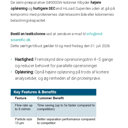
De semi-præparative G#000SW-kolonner tilbyder
højere
opløsning
og
hurtigere SEC
end HiLoad Superdex uden at gå på
kompromis med proteinernes størrelsesområde eller kolonnernes
belastningskapacitet.
Bestil en testkolonne
ved at sende en e-mail til
info@md-
scientific.dk
.
Dette særlige tilbud gælder til og med fredag den 31. juli 2026.
Hastighed:
Fremskynd dine oprensningstrin 4–5 gange
og reducer behovet for parallelle oprensninger.
Opløsning:
Opnå højere opløsning på trods af kortere
analysetider, og øg renheden af din proteinprøve.