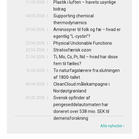
11.05.2026
Plastik i luften – havets usynlige
bidrag
04.05.2026
Supporting chemical
thermodynamics
29.04.2026
Aminosyrer til folk og fæ – hvad er
egentlig ”L-cystin”?
22.04.2026
Physical Unclonable Functions
22.04.2026
Stratosfærisk ozon
21.04.2026
Ti, Mo, Cs, Pr, Nd – hvad har disse
fem til fælles?
13.04.2026
To naturfagslærere fra slutningen
af 1800-tallet
06.04.2026
CleanCloud målekampagne i
Nordøstgrønland
25.03.2026
Svensk opfinder af
pengeseddelautomaten har
doneret over 538 mio. SEK til
demensforskning
Alle nyheder ›