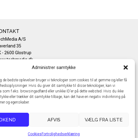
ONTAKT
echMedia A/S
verland 35
 - 2600 Glostrup
ww.techmedia.dk
lefon: +45 43 24 26 28
Administrer samtykke
mail:
info@techmedia.dk
ivatlivspolitik
ig de bedste oplevelser bruger vi teknologier som cookies til at gemme og/eller få
hedsoplysninger. Hvis du giver dit samtykke til disse teknologier, kan vi
okiepolitik
a som f.eks. browsingadfærd eller unikke ID'er på dette websted. Hvis du ikke
tykke eller trækker dit samtykke tilbage, kan det have en negativ indvirkning på
oner og egenskaber.
DKEND
AFVIS
VÆLG FRA LISTE
Cookies
Fortrolighedserklæring