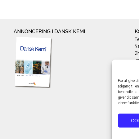
ANNONCERING I DANSK KEMI
K
T
Na
DK
w
Te
E-
Pr
For at give d
adgang til en
Co
behandle dat
giver dit sam
visse funkti
GO