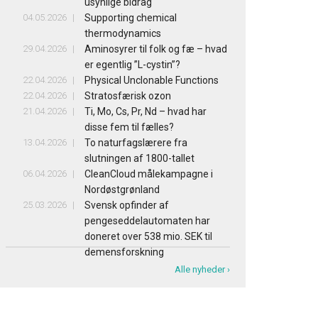
usynlige bidrag
04.05.2026
Supporting chemical
thermodynamics
29.04.2026
Aminosyrer til folk og fæ – hvad
er egentlig ”L-cystin”?
22.04.2026
Physical Unclonable Functions
22.04.2026
Stratosfærisk ozon
21.04.2026
Ti, Mo, Cs, Pr, Nd – hvad har
disse fem til fælles?
13.04.2026
To naturfagslærere fra
slutningen af 1800-tallet
06.04.2026
CleanCloud målekampagne i
Nordøstgrønland
25.03.2026
Svensk opfinder af
pengeseddelautomaten har
doneret over 538 mio. SEK til
demensforskning
Alle nyheder ›