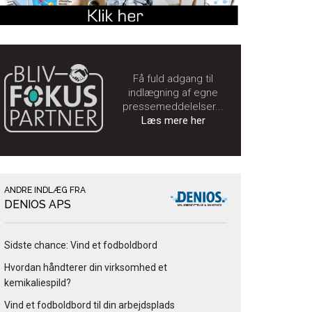
Få fuld adgang til
indlægning af egne
pressemeddelelser...
Læs mere her
ANDRE INDLÆG FRA
DENIOS APS
Sidste chance: Vind et fodboldbord
Hvordan håndterer din virksomhed et
kemikaliespild?
Vind et fodboldbord til din arbejdsplads