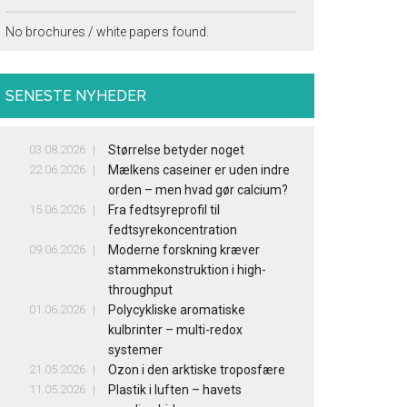
No brochures / white papers found.
SENESTE NYHEDER
03.08.2026
Størrelse betyder noget
22.06.2026
Mælkens caseiner er uden indre
orden – men hvad gør calcium?
15.06.2026
Fra fedtsyreprofil til
fedtsyrekoncentration
09.06.2026
Moderne forskning kræver
stammekonstruktion i high-
throughput
01.06.2026
Polycykliske aromatiske
kulbrinter – multi-redox
systemer
21.05.2026
Ozon i den arktiske troposfære
11.05.2026
Plastik i luften – havets