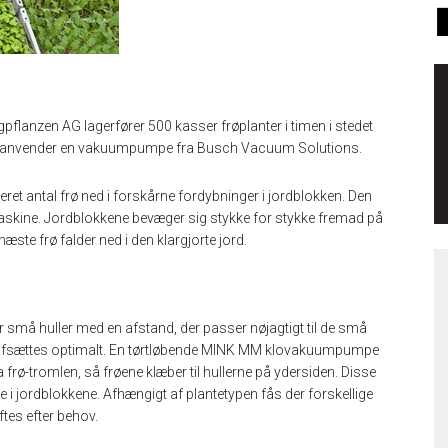
flanzen AG lagerfører 500 kasser frøplanter i timen i stedet
 der anvender en vakuumpumpe fra Busch Vacuum Solutions.
neret antal frø ned i forskårne fordybninger i jordblokken. Den
maskine. Jordblokkene bevæger sig stykke for stykke fremad på
æste frø falder ned i den klargjorte jord.
små huller med en afstand, der passer nøjagtigt til de små
ene afsættes optimalt. En tørtløbende MINK MM klovakuumpumpe
frø-tromlen, så frøene klæber til hullerne på ydersiden. Disse
 i jordblokkene. Afhængigt af plantetypen fås der forskellige
ftes efter behov.