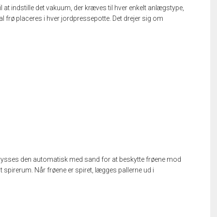
at indstille det vakuum, der kræves til hver enkelt anlægstype,
ntal frø placeres i hver jordpressepotte. Det drejer sig om
 drysses den automatisk med sand for at beskytte frøene mod
igt spirerum. Når frøene er spiret, lægges pallerne ud i