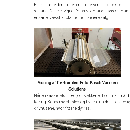
En medarbejder bruger en brugervenlig touchscreen til 
separat. Dette er vigtigt for at sikre, at det ønskede a
ensartet vækst af planterne til senere salg.
Visning af frø-tromlen. Foto: Busch Vacuum
Solutions.
Når en kasse fyldt med jordstykker er fyldt med frø,
tørring. Kasserne stables og flyttes til sidst til et særl
drivhusene, hvor frøene dyrkes.