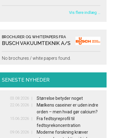
Vis flere indlæg …
BROCHURER OG WHITEPAPERS FRA
BUSCH VAKUUMTEKNIK A/S
No brochures / white papers found.
SENESTE NYHEDER
03.08.2026
Størrelse betyder noget
22.06.2026
Mælkens caseiner er uden indre
orden – men hvad gør calcium?
15.06.2026
Fra fedtsyreprofil til
fedtsyrekoncentration
09.06.2026
Moderne forskning kræver