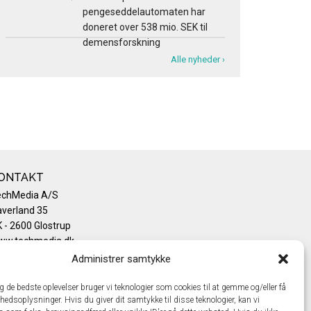
pengeseddelautomaten har
doneret over 538 mio. SEK til
demensforskning
Alle nyheder ›
ONTAKT
echMedia A/S
verland 35
 - 2600 Glostrup
ww.techmedia.dk
lefon: +45 43 24 26 28
Administrer samtykke
mail:
info@techmedia.dk
ivatlivspolitik
ig de bedste oplevelser bruger vi teknologier som cookies til at gemme og/eller få
hedsoplysninger. Hvis du giver dit samtykke til disse teknologier, kan vi
okiepolitik