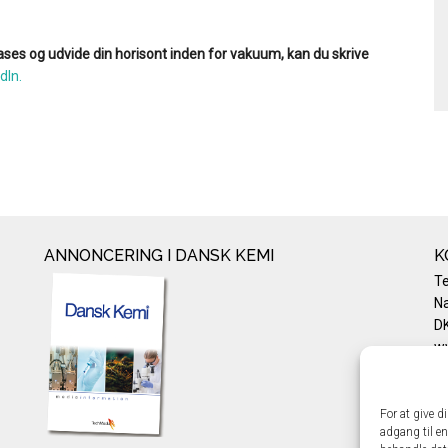
ses og udvide din horisont inden for vakuum, kan du skrive
dIn.
ANNONCERING I DANSK KEMI
K
T
Na
DK
w
Te
E-
Pr
For at give d
adgang til en
Co