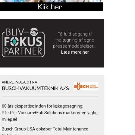
Få fuld adgang til
indlægning af egne
pressemeddelelser...
Læs mere her
ANDRE INDLÆG FRA
BUSCH VAKUUMTEKNIK A/S
60 års ekspertise inden for lækagesøgning:
Pfeiffer Vacuum+Fab Solutions markerer en vigtig
milepæl
Busch Group USA opkøber Total Maintenance