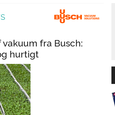
/S
f vakuum fra Busch:
og hurtigt