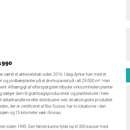
1990
r været et aktieselskab siden 2016. I dag dyrker han med et
 og jordbærplanter på et drivhusareal på i alt 29.000 m². Han
iment. Afhængigt af efterspørgslen tilbyder virksomheden planter
 og sælger dem til grøntsagsproducenter og planteskoler i hele
l detailhandlerne eller distribuerer selv de økologiske produkter
n, der er certificeret af Bio-Suisse, har to lokationer i den
søen og 15 kilometer væk i Bonau.
en siden 1995. Den første kunne fylde op til 300 kasser med