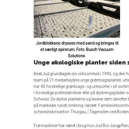
Jordblokkene drysses med sand og bringes til
et særligt spirerum. Foto: Busch Vacuum
Solutions.
Unge økologiske planter siden 
Beat Jud grundlagde sin virksomhed i 1990, og den ha
team på 21 medarbejdere unge grøntsagsplanter, urter
har 40 forskellige grøntsags- og urtesorter i sit sort
i forskellige pottestørrelser eller på dyrkningsplader
Schweiz. De dyrker planterne og leverer dem derefter ti
på markeder rundt omkring i landet. Familievirksomhede
schweiziske kanton Thurgau, i Tägerwilen ved Boden
Frø-maskiner har været i brug hos Jud Bio-Jungpflanz