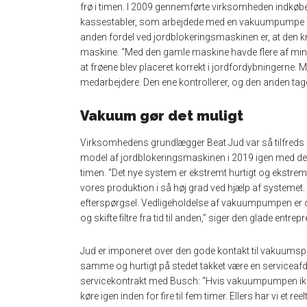
frø i timen. I 2009 gennemførte virksomheden indkøb
kassestabler, som arbejdede med en vakuumpumpe fra
anden fordel ved jordblokeringsmaskinen er, at den 
maskine. “Med den gamle maskine havde flere af mine 
at frøene blev placeret korrekt i jordfordybningerne
medarbejdere. Den ene kontrollerer, og den anden tager
Vakuum gør det muligt
Virksomhedens grundlægger Beat Jud var så tilfreds
model af jordblokeringsmaskinen i 2019 igen med de
timen. “Det nye system er ekstremt hurtigt og ekstremt 
vores produktion i så høj grad ved hjælp af systemet.
efterspørgsel. Vedligeholdelse af vakuumpumpen er ogs
og skifte filtre fra tid til anden,” siger den glade entrepr
Jud er imponeret over den gode kontakt til vakuumspe
samme og hurtigt på stedet takket være en serviceafd
servicekontrakt med Busch: “Hvis vakuumpumpen ikke k
køre igen inden for fire til fem timer. Ellers har vi et r