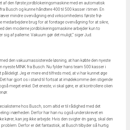
et af den første jordblokeringsmaskine med en automatisk
 Busch og kunne håndtere 400 til 500 kasser i timen. En
kræver mindre overvågning end virksomhedens første frø-
medarbejdere brug for at foretage overvågning for at sikre,
. Med den moderne jordblokeringsmaskine arbejder kun to
 sig af pallerne. Vakuum gør det muligt,” siger Jud.
 med den vakuumassisterede løsning, at han købte den nyeste
n nyeste MINK fra Busch. Nu fylder hans team 500 kasser i
pålideligt. Jeg er mere end tilfreds med, at vi har kunnet øge
 Det har gjort os i stand til fortsat at imødekomme den stigende
å meget enkel. Det eneste, vi skal gøre, er at kontrollere olien
enør.
cialisterne hos Busch, som altid er til rådighed med det
eling i nærheden. Derfor har han nu også underskrevet en
ører, kan jeg ikke arbejde. Hvis den svigter én gang, skal den
eelt problem. Derfor er det fantastisk, at Busch tilbyder så hurtig