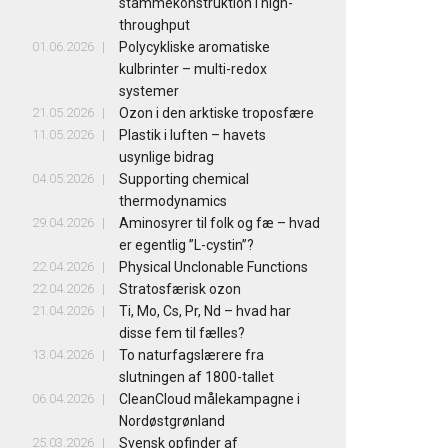
stammekonstruktion i high-
throughput
01.06.2026
Polycykliske aromatiske
kulbrinter – multi-redox
systemer
21.05.2026
Ozon i den arktiske troposfære
11.05.2026
Plastik i luften – havets
usynlige bidrag
04.05.2026
Supporting chemical
thermodynamics
29.04.2026
Aminosyrer til folk og fæ – hvad
er egentlig ”L-cystin”?
22.04.2026
Physical Unclonable Functions
22.04.2026
Stratosfærisk ozon
21.04.2026
Ti, Mo, Cs, Pr, Nd – hvad har
disse fem til fælles?
13.04.2026
To naturfagslærere fra
slutningen af 1800-tallet
06.04.2026
CleanCloud målekampagne i
Nordøstgrønland
25.03.2026
Svensk opfinder af