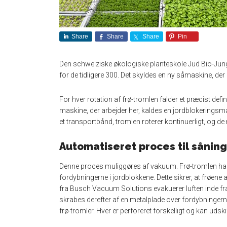
Share
Share
Share
Pin
Den schweiziske økologiske planteskole Jud Bio-Jungp
for de tidligere 300. Det skyldes en ny såmaskine,
For hver rotation af frø-tromlen falder et præcist defi
maskine, der arbejder her, kaldes en jordblokerings
et transportbånd, tromlen roterer kontinuerligt, og de n
Automatiseret proces til såning
Denne proces muliggøres af vakuum. Frø-tromlen har 
fordybningerne i jordblokkene. Dette sikrer, at frø
fra Busch Vacuum Solutions evakuerer luften inde fra 
skrabes derefter af en metalplade over fordybningerne
frø-tromler. Hver er perforeret forskelligt og kan udski