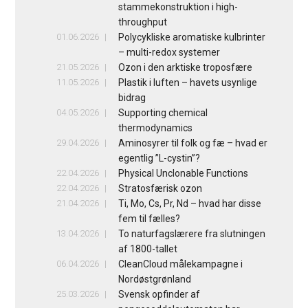
stammekonstruktion i high-
throughput
01.06.2026
Polycykliske aromatiske kulbrinter
– multi-redox systemer
21.05.2026
Ozon i den arktiske troposfære
11.05.2026
Plastik i luften – havets usynlige
bidrag
04.05.2026
Supporting chemical
thermodynamics
29.04.2026
Aminosyrer til folk og fæ – hvad er
egentlig ”L-cystin”?
22.04.2026
Physical Unclonable Functions
22.04.2026
Stratosfærisk ozon
21.04.2026
Ti, Mo, Cs, Pr, Nd – hvad har disse
fem til fælles?
13.04.2026
To naturfagslærere fra slutningen
af 1800-tallet
06.04.2026
CleanCloud målekampagne i
Nordøstgrønland
25.03.2026
Svensk opfinder af