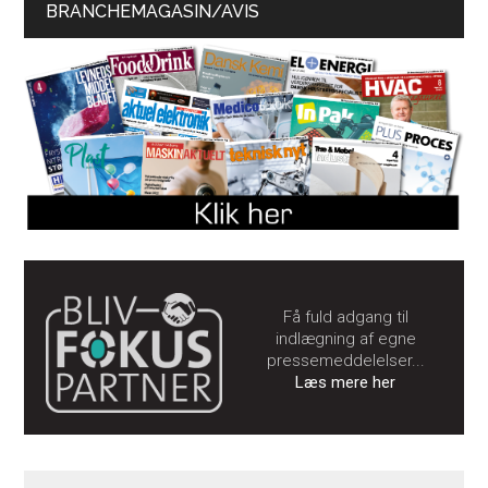
BRANCHEMAGASIN/AVIS
Få fuld adgang til
indlægning af egne
pressemeddelelser...
Læs mere her