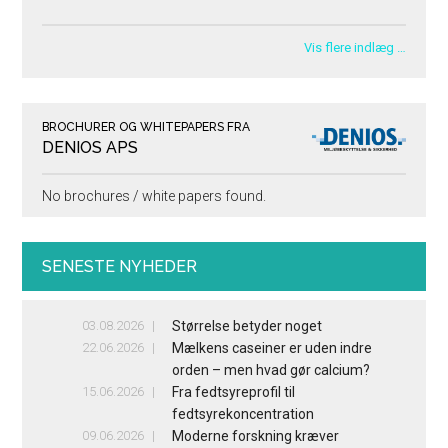
Vis flere indlæg …
BROCHURER OG WHITEPAPERS FRA
DENIOS APS
No brochures / white papers found.
SENESTE NYHEDER
03.08.2026
Størrelse betyder noget
22.06.2026
Mælkens caseiner er uden indre
orden – men hvad gør calcium?
15.06.2026
Fra fedtsyreprofil til
fedtsyrekoncentration
09.06.2026
Moderne forskning kræver