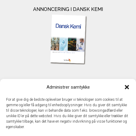
ANNONCERING I DANSK KEMI
KONTAKT
Administrer samtykke
TechMedia A/S
Naverland 35
For at give dig de bedste oplevelser bruger vi teknologier som cookies til at
DK - 2600 Glostrup
gemme og/eller få adgang til enhedsoplysninger. Hvis du giver dit samtykke
www.techmedia.dk
til disse teknologier, kan vi behandle data som f.eks. browsingadfærd eller
Telefon: +45 43 24 26 28
unikke ID'er på dette websted. Hvis du ikke giver dit samtykke eller trækker dit
samtykke tilbage, kan det have en negativ indvirkning på visse funktioner og
E-mail:
info@techmedia.dk
egenskaber.
Privatlivspolitik
Cookiepolitik