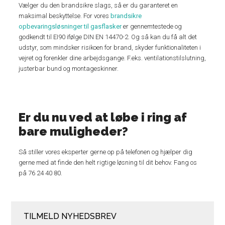
Vælger du den brandsikre slags, så er du garanteret en
maksimal beskyttelse. For vores
brandsikre
opbevaringsløsninger til gasflasker
er gennemtestede og
godkendt til EI90 ifølge DIN EN 14470-2. Og så kan du få alt det
udstyr, som mindsker risikoen for brand, skyder funktionaliteten i
vejret og forenkler dine arbejdsgange. F.eks. ventilationstilslutning,
justerbar bund og montageskinner.
Er du nu ved at løbe i ring af
bare muligheder?
Så stiller vores eksperter gerne op på telefonen og hjælper dig
gerne med at finde den helt rigtige løsning til dit behov. Fang os
på 76 24 40 80.
TILMELD NYHEDSBREV