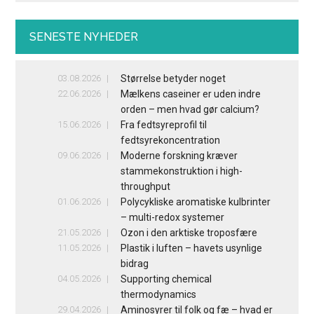
SENESTE NYHEDER
03.08.2026
Størrelse betyder noget
22.06.2026
Mælkens caseiner er uden indre
orden – men hvad gør calcium?
15.06.2026
Fra fedtsyreprofil til
fedtsyrekoncentration
09.06.2026
Moderne forskning kræver
stammekonstruktion i high-
throughput
01.06.2026
Polycykliske aromatiske kulbrinter
– multi-redox systemer
21.05.2026
Ozon i den arktiske troposfære
11.05.2026
Plastik i luften – havets usynlige
bidrag
04.05.2026
Supporting chemical
thermodynamics
29.04.2026
Aminosyrer til folk og fæ – hvad er