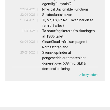
egentlig ”L-cystin”?
22.04.2026
Physical Unclonable Functions
22.04.2026
Stratosfærisk ozon
21.04.2026
Ti, Mo, Cs, Pr, Nd – hvad har disse
fem til fælles?
13.04.2026
To naturfagslærere fra slutningen
af 1800-tallet
06.04.2026
CleanCloud målekampagne i
Nordøstgrønland
25.03.2026
Svensk opfinder af
pengeseddelautomaten har
doneret over 538 mio. SEK til
demensforskning
Alle nyheder ›