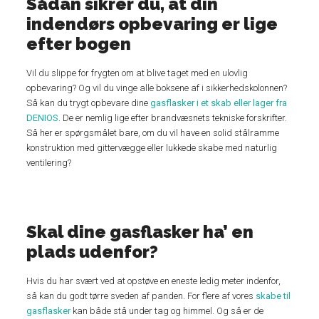
Sådan sikrer du, at din
indendørs opbevaring er lige
efter bogen
Vil du slippe for frygten om at blive taget med en ulovlig
opbevaring? Og vil du vinge alle boksene af i sikkerhedskolonnen?
Så kan du trygt opbevare dine
gasflasker i et skab eller lager fra
DENIOS
. De er nemlig lige efter brandvæsnets tekniske forskrifter.
Så her er spørgsmålet bare, om du vil have en solid stålramme
konstruktion med gittervægge eller lukkede skabe med naturlig
ventilering?
Skal dine gasflasker ha’ en
plads udenfor?
Hvis du har svært ved at opstøve en eneste ledig meter indenfor,
så kan du godt tørre sveden af panden. For flere af vores
skabe til
gasflasker
kan både stå under tag og himmel. Og så er de