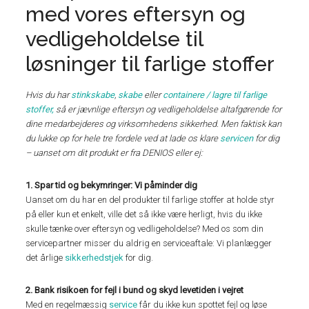
med vores eftersyn og
vedligeholdelse til
løsninger til farlige stoffer
Hvis du har
stinkskabe
,
skabe
eller
containere / lagre til farlige
stoffer,
så er jævnlige eftersyn og vedligeholdelse altafgørende for
dine medarbejderes og virksomhedens sikkerhed. Men faktisk kan
du lukke op for hele tre fordele ved at lade os klare
servicen
for dig
– uanset om dit produkt er fra DENIOS eller ej:
1. Spar tid og bekymringer: Vi påminder dig
Uanset om du har en del produkter til farlige stoffer at holde styr
på eller kun et enkelt, ville det så ikke være herligt, hvis du ikke
skulle tænke over eftersyn og vedligeholdelse? Med os som din
servicepartner misser du aldrig en serviceaftale: Vi planlægger
det årlige
sikkerhedstjek
for dig.
2. Bank risikoen for fejl i bund og skyd levetiden i vejret
Med en regelmæssig
service
får du ikke kun spottet fejl og løse