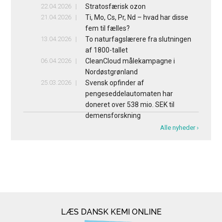
22.04.2026
Stratosfærisk ozon
21.04.2026
Ti, Mo, Cs, Pr, Nd – hvad har disse
fem til fælles?
13.04.2026
To naturfagslærere fra slutningen
af 1800-tallet
06.04.2026
CleanCloud målekampagne i
Nordøstgrønland
25.03.2026
Svensk opfinder af
pengeseddelautomaten har
doneret over 538 mio. SEK til
demensforskning
Alle nyheder ›
LÆS DANSK KEMI ONLINE