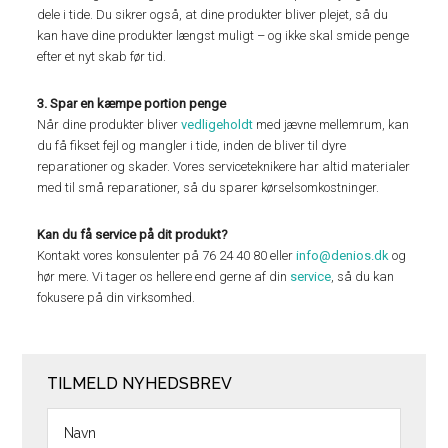
dele i tide. Du sikrer også, at dine produkter bliver plejet, så du
kan have dine produkter længst muligt – og ikke skal smide penge
efter et nyt skab før tid.
3. Spar en kæmpe portion penge
Når dine produkter bliver
vedligeholdt
med jævne mellemrum, kan
du få fikset fejl og mangler i tide, inden de bliver til dyre
reparationer og skader. Vores serviceteknikere har altid materialer
med til små reparationer, så du sparer kørselsomkostninger.
Kan du få service på dit produkt?
Kontakt vores konsulenter på 76 24 40 80 eller
info@denios.dk
og
hør mere. Vi tager os hellere end gerne af din
service
, så du kan
fokusere på din virksomhed.
TILMELD NYHEDSBREV