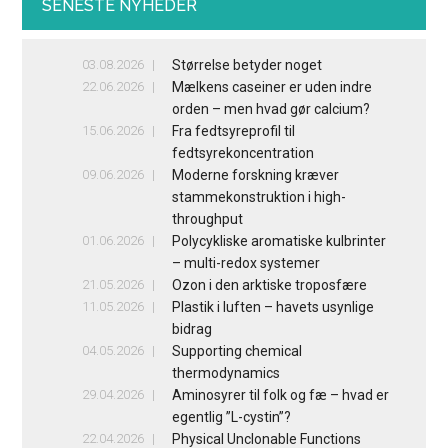
SENESTE NYHEDER
03.08.2026
Størrelse betyder noget
22.06.2026
Mælkens caseiner er uden indre
orden – men hvad gør calcium?
15.06.2026
Fra fedtsyreprofil til
fedtsyrekoncentration
09.06.2026
Moderne forskning kræver
stammekonstruktion i high-
throughput
01.06.2026
Polycykliske aromatiske kulbrinter
– multi-redox systemer
21.05.2026
Ozon i den arktiske troposfære
11.05.2026
Plastik i luften – havets usynlige
bidrag
04.05.2026
Supporting chemical
thermodynamics
29.04.2026
Aminosyrer til folk og fæ – hvad er
egentlig ”L-cystin”?
22.04.2026
Physical Unclonable Functions