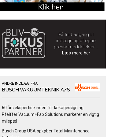
Få fuld adgang til
indlægning af egne
pressemeddelelser...
Læs mere her
ANDRE INDLÆG FRA
BUSCH VAKUUMTEKNIK A/S
60 års ekspertise inden for lækagesøgning:
Pfeiffer Vacuum+Fab Solutions markerer en vigtig
milepæl
Busch Group USA opkøber Total Maintenance