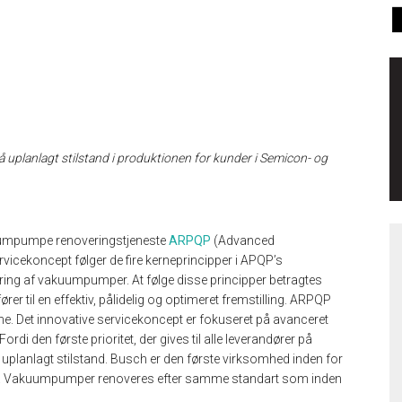
uplanlagt stilstand i produktionen for kunder i Semicon- og
uumpumpe renoveringstjeneste
ARPQP
(Advanced
vicekoncept følger de fire kerneprincipper i APQP’s
ing af vakuumpumper. At følge disse principper betragtes
er til en effektiv, pålidelig og optimeret fremstilling. ARPQP
rne. Det innovative servicekoncept er fokuseret på avanceret
i den første prioritet, der gives til alle leverandører på
planlagt stilstand. Busch er den første virksomhed inden for
sig. Vakuumpumper renoveres efter samme standart som inden