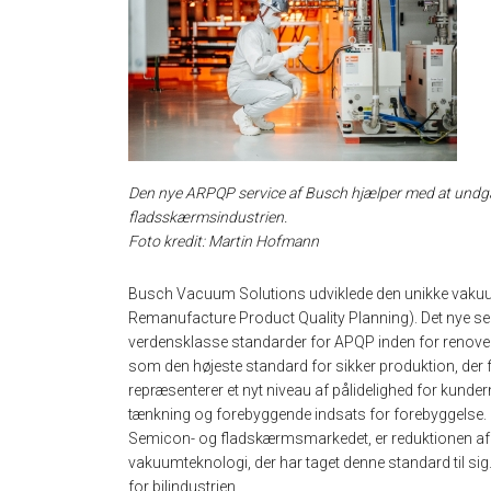
Den nye ARPQP service af Busch hjælper med at undgå 
fladsskærmsindustrien.
Foto kredit: Martin Hofmann
Busch Vacuum Solutions udviklede den unikke vak
Remanufacture Product Quality Planning). Det nye ser
verdensklasse standarder for APQP inden for renover
som den højeste standard for sikker produktion, der før
repræsenterer et nyt niveau af pålidelighed for kunde
tænkning og forebyggende indsats for forebyggelse. Ford
Semicon- og fladskærmsmarkedet, er reduktionen af u
vakuumteknologi, der har taget denne standard til 
for bilindustrien.