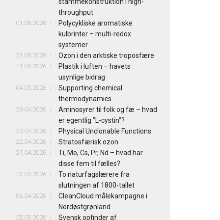
stammekonstruktion i high-
throughput
01.06.2026
Polycykliske aromatiske
kulbrinter – multi-redox
systemer
21.05.2026
Ozon i den arktiske troposfære
11.05.2026
Plastik i luften – havets
usynlige bidrag
04.05.2026
Supporting chemical
thermodynamics
29.04.2026
Aminosyrer til folk og fæ – hvad
er egentlig ”L-cystin”?
22.04.2026
Physical Unclonable Functions
22.04.2026
Stratosfærisk ozon
21.04.2026
Ti, Mo, Cs, Pr, Nd – hvad har
disse fem til fælles?
13.04.2026
To naturfagslærere fra
slutningen af 1800-tallet
06.04.2026
CleanCloud målekampagne i
Nordøstgrønland
25.03.2026
Svensk opfinder af