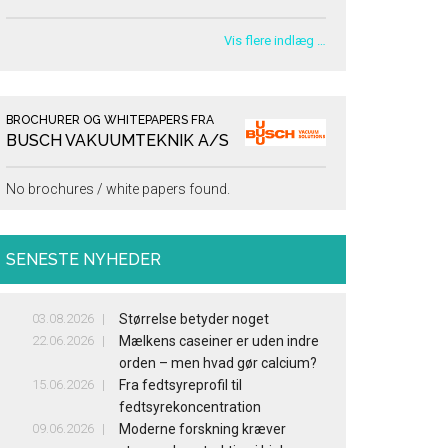
Vis flere indlæg …
BROCHURER OG WHITEPAPERS FRA
BUSCH VAKUUMTEKNIK A/S
No brochures / white papers found.
SENESTE NYHEDER
03.08.2026
Størrelse betyder noget
22.06.2026
Mælkens caseiner er uden indre
orden – men hvad gør calcium?
15.06.2026
Fra fedtsyreprofil til
fedtsyrekoncentration
09.06.2026
Moderne forskning kræver