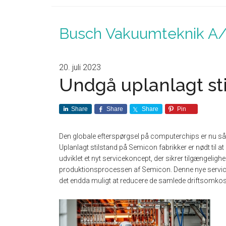
Busch Vakuumteknik A
20. juli 2023
Undgå uplanlagt sti
Share
Share
Share
Pin
Den globale efterspørgsel på computerchips er nu så 
Uplanlagt stilstand på Semicon fabrikker er nødt til
udviklet et nyt servicekoncept, der sikrer tilgængelig
produktionsprocessen af Semicon. Denne nye service 
det endda muligt at reducere de samlede driftsomkost