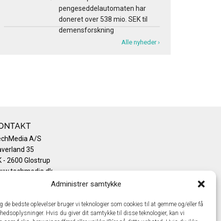
pengeseddelautomaten har
doneret over 538 mio. SEK til
demensforskning
Alle nyheder ›
ONTAKT
echMedia A/S
verland 35
 - 2600 Glostrup
ww.techmedia.dk
lefon: +45 43 24 26 28
Administrer samtykke
mail:
info@techmedia.dk
ivatlivspolitik
ig de bedste oplevelser bruger vi teknologier som cookies til at gemme og/eller få
hedsoplysninger. Hvis du giver dit samtykke til disse teknologier, kan vi
okiepolitik