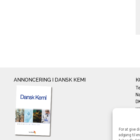
ANNONCERING I DANSK KEMI
K
T
Na
DK
w
Te
E-
Pr
For at give d
adgang til en
Co