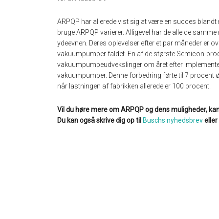
ARPQP har allerede vist sig at være en succes blandt 
bruge ARPQP varierer. Alligevel har de alle de samme 
ydeevnen. Deres oplevelser efter et par måneder er over
vakuumpumper faldet. En af de største Semicon-produ
vakuumpumpeudvekslinger om året efter implementeri
vakuumpumper. Denne forbedring førte til 7 procent øg
når lastningen af fabrikken allerede er 100 procent.
Vil du høre mere om ARPQP og dens muligheder, ka
Du kan også skrive dig op til
Buschs nyhedsbrev
elle