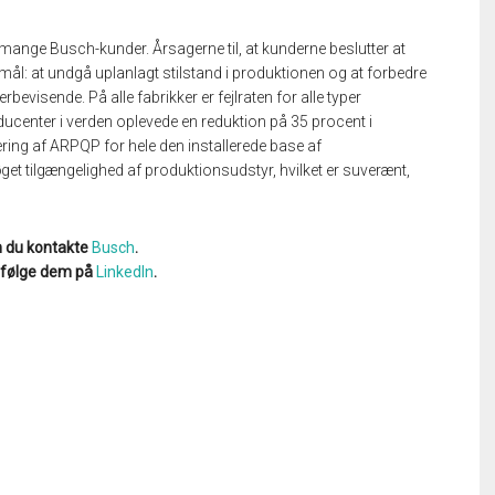
mange Busch-kunder. Årsagerne til, at kunderne beslutter at
mål: at undgå uplanlagt stilstand i produktionen og at forbedre
bevisende. På alle fabrikker er fejlraten for alle typer
center i verden oplevede en reduktion på 35 procent i
ng af ARPQP for hele den installerede base af
et tilgængelighed af produktionsudstyr, hvilket er suverænt,
n du kontakte
Busch
.
r følge dem på
LinkedIn
.