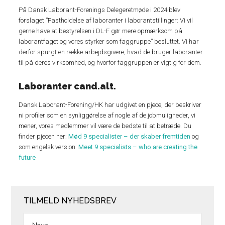
På Dansk Laborant-Forenings Delegeretmøde i 2024 blev
forslaget ”Fastholdelse af laboranter i laborantstillinger: Vi vil
gerne have at bestyrelsen i DL-F gør mere opmærksom på
laborantfaget og vores styrker som faggruppe” besluttet. Vi har
derfor spurgt en række arbejdsgivere, hvad de bruger laboranter
til på deres virksomhed, og hvorfor faggruppen er vigtig for dem.
Laboranter cand.alt.
Dansk Laborant-Forening/HK har udgivet en pjece, der beskriver
ni profiler som en synliggørelse af nogle af de jobmuligheder, vi
mener, vores medlemmer vil være de bedste til at betræde. Du
finder pjecen her:
Mød 9 specialister – der skaber fremtiden
og
som engelsk version:
Meet 9 specialists – who are creating the
future
TILMELD NYHEDSBREV