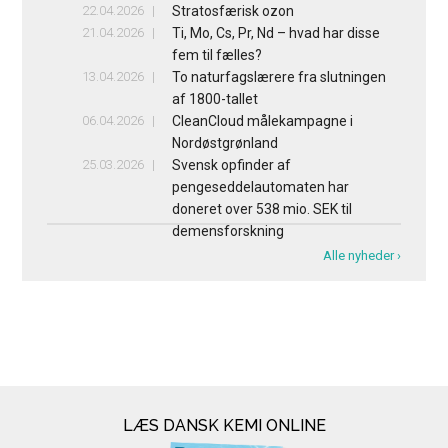
22.04.2026
Stratosfærisk ozon
21.04.2026
Ti, Mo, Cs, Pr, Nd – hvad har disse
fem til fælles?
13.04.2026
To naturfagslærere fra slutningen
af 1800-tallet
06.04.2026
CleanCloud målekampagne i
Nordøstgrønland
25.03.2026
Svensk opfinder af
pengeseddelautomaten har
doneret over 538 mio. SEK til
demensforskning
Alle nyheder ›
LÆS DANSK KEMI ONLINE