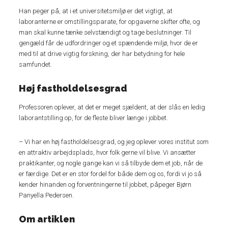
Han peger på, at i et universitetsmiljø er det vigtigt, at
laboranterne er omstillingsparate, for opgaverne skifter ofte, og
man skal kunne tænke selvstændigt og tage beslutninger. Til
gengæld får de udfordringer og et spændende miljø, hvor de er
med til at drive vigtig forskning, der har betydning for hele
samfundet.
Høj fastholdelsesgrad
Professoren oplever, at det er meget sjældent, at der slås en ledig
laborantstilling op, for de fleste bliver længe i jobbet.
– Vi har en høj fastholdelsesgrad, og jeg oplever vores institut som
en attraktiv arbejdsplads, hvor folk gerne vil blive. Vi ansætter
praktikanter, og nogle gange kan vi så tilbyde dem et job, når de
er færdige. Det er en stor fordel for både dem og os, fordi vi jo så
kender hinanden og forventningerne til jobbet, påpeger Bjørn
Panyella Pedersen.
Om artiklen