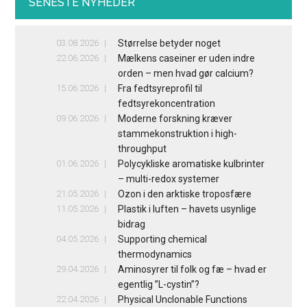
SENESTE NYHEDER
03.08.2026
Størrelse betyder noget
22.06.2026
Mælkens caseiner er uden indre
orden – men hvad gør calcium?
15.06.2026
Fra fedtsyreprofil til
fedtsyrekoncentration
09.06.2026
Moderne forskning kræver
stammekonstruktion i high-
throughput
01.06.2026
Polycykliske aromatiske kulbrinter
– multi-redox systemer
21.05.2026
Ozon i den arktiske troposfære
11.05.2026
Plastik i luften – havets usynlige
bidrag
04.05.2026
Supporting chemical
thermodynamics
29.04.2026
Aminosyrer til folk og fæ – hvad er
egentlig ”L-cystin”?
22.04.2026
Physical Unclonable Functions