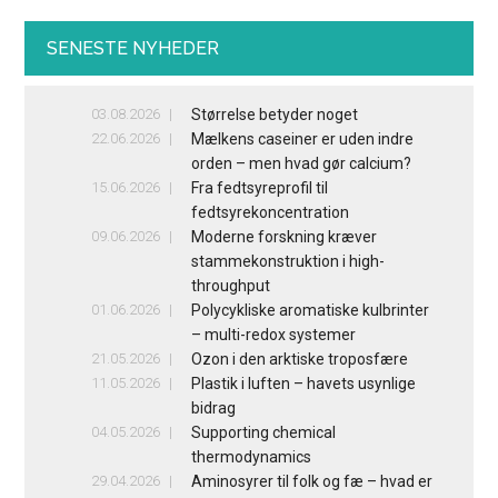
SENESTE NYHEDER
03.08.2026
Størrelse betyder noget
22.06.2026
Mælkens caseiner er uden indre
orden – men hvad gør calcium?
15.06.2026
Fra fedtsyreprofil til
fedtsyrekoncentration
09.06.2026
Moderne forskning kræver
stammekonstruktion i high-
throughput
01.06.2026
Polycykliske aromatiske kulbrinter
– multi-redox systemer
21.05.2026
Ozon i den arktiske troposfære
11.05.2026
Plastik i luften – havets usynlige
bidrag
04.05.2026
Supporting chemical
thermodynamics
29.04.2026
Aminosyrer til folk og fæ – hvad er