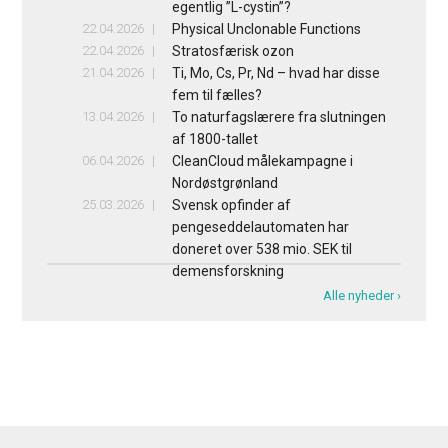
egentlig ”L-cystin”?
22.04.2026
Physical Unclonable Functions
22.04.2026
Stratosfærisk ozon
21.04.2026
Ti, Mo, Cs, Pr, Nd – hvad har disse
fem til fælles?
13.04.2026
To naturfagslærere fra slutningen
af 1800-tallet
06.04.2026
CleanCloud målekampagne i
Nordøstgrønland
25.03.2026
Svensk opfinder af
pengeseddelautomaten har
doneret over 538 mio. SEK til
demensforskning
Alle nyheder ›