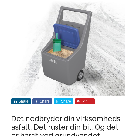
Share
Share
Share
Pin
Det nedbryder din virksomheds
asfalt. Det ruster din bil. Og det
er hårdt ved grundvandet.