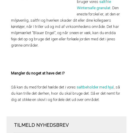
bruger vores
saltfrie
Wintersafe granulat
. Den
eneste forskel er, at den er
miljøvenlig, saltfri og hverken skader dit eller dine kollegaers
køretøjer, når I triller ud og ind af virksomhedens område. Det har
miljømærket ”Blauer Engel”, og når sneen er væk, kan du endda
feje det op og bruge det igen eller forkæle jorden med det i jeres
grønne områder.
Mangler du noget at have det i?
Så kan du med fordel hælde det i vores
saltbeholder med hjul
, så
du kan trille det derhen, hvor du skal bruge det. Så er det nemt for
dig at stikke en skovl i og fordele det ud over området.
TILMELD NYHEDSBREV