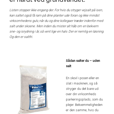
Listen stopper ikke engang der. For hvis du stryger vejsalt på isen,
kan saltet også få ram på dine planter ude foran og ikke mindst
virksomhedens gulv, når du og dine kollegaer træder indenfor med
salt under skoene. Men inden du mister alt håb om en bekvem
sne- og isrydning i år, så vent lige en halv. Der er nemlig en løsning.
Og den er saltfri.
Sådan salter du – uden
salt
En skovl i posen eller en
slat i maskinen, og så
stryger du det bare ud
over din virksomheds
parkeringsplads, som du
plejer. Bekvemmeligheden
er den samme, hvis du