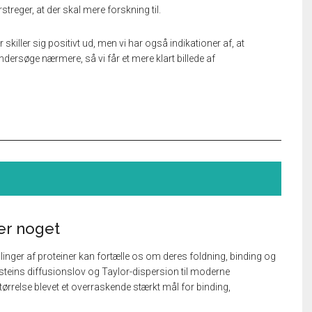
treger, at der skal mere forskning til.
ller sig positivt ud, men vi har også indikationer af, at
ndersøge nærmere, så vi får et mere klart billede af
er noget
nger af proteiner kan fortælle os om deres foldning, binding og
teins diffusionslov og Taylor-dispersion til moderne
ørrelse blevet et overraskende stærkt mål for binding,