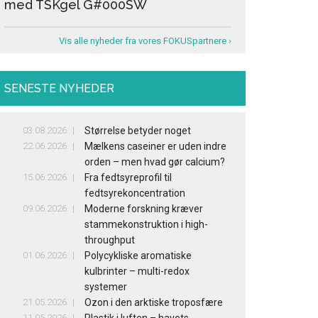
med TSKgel G#000SW
Vis alle nyheder fra vores FOKUSpartnere ›
SENESTE NYHEDER
03.08.2026
Størrelse betyder noget
22.06.2026
Mælkens caseiner er uden indre
orden – men hvad gør calcium?
15.06.2026
Fra fedtsyreprofil til
fedtsyrekoncentration
09.06.2026
Moderne forskning kræver
stammekonstruktion i high-
throughput
01.06.2026
Polycykliske aromatiske
kulbrinter – multi-redox
systemer
21.05.2026
Ozon i den arktiske troposfære
11.05.2026