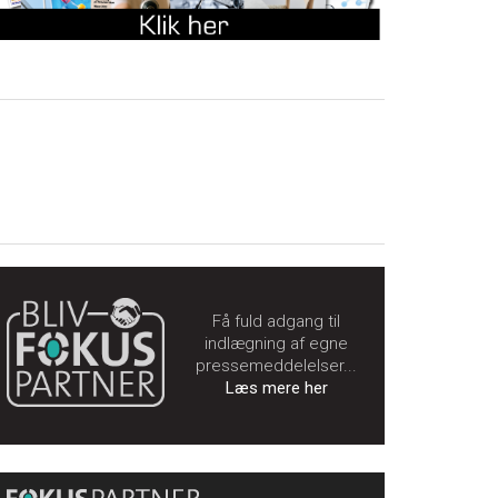
Få fuld adgang til
indlægning af egne
pressemeddelelser...
Læs mere her