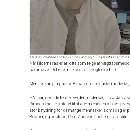
Ph.d.-studerende Frederik Duch Bromer (tv.) og postdoc Andreas 
Når kiloerne rasler af, ofte som følge af vægttabsmedici
samme vej. Det øger risikoen for knogleskørhed.
Men det kan præparatet Bimagrumab måske modvirke, vise
– Vi har, som de første i verden, undersøgt, hvordan viss
Bimagrumab er i stand til at øge mængden af knoglevæ
stor betydning for de mange mennesker, som i dag er p
Bromer, og postdoc, Ph.d. Andreas Lodberg fra Institut 