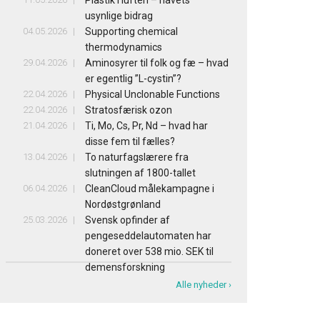
Plastik i luften – havets
usynlige bidrag
04.05.2026
Supporting chemical
thermodynamics
29.04.2026
Aminosyrer til folk og fæ – hvad
er egentlig ”L-cystin”?
22.04.2026
Physical Unclonable Functions
22.04.2026
Stratosfærisk ozon
21.04.2026
Ti, Mo, Cs, Pr, Nd – hvad har
disse fem til fælles?
13.04.2026
To naturfagslærere fra
slutningen af 1800-tallet
06.04.2026
CleanCloud målekampagne i
Nordøstgrønland
25.03.2026
Svensk opfinder af
pengeseddelautomaten har
doneret over 538 mio. SEK til
demensforskning
Alle nyheder ›