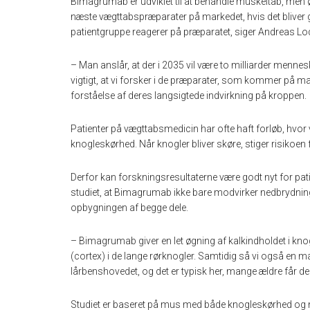
Bimagrumab er udviklet til at behandle muskeltab, men ø
næste vægttabspræparater på markedet, hvis det bliver g
patientgruppe reagerer på præparatet, siger Andreas Lo
– Man anslår, at der i 2035 vil være to milliarder menne
vigtigt, at vi forsker i de præparater, som kommer på mar
forståelse af deres langsigtede indvirkning på kroppen.
Patienter på vægttabsmedicin har ofte haft forløb, hvor 
knogleskørhed. Når knogler bliver skøre, stiger risikoen
Derfor kan forskningsresultaterne være godt nyt for pat
studiet, at Bimagrumab ikke bare modvirker nedbrydni
opbygningen af begge dele.
– Bimagrumab giver en let øgning af kalkindholdet i knog
(cortex) i de lange rørknogler. Samtidig så vi også en
lårbenshovedet, og det er typisk her, mange ældre får de
Studiet er baseret på mus med både knogleskørhed og n