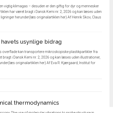
n vigtig klimagas – desuden er den giftig for dyr og mennesker
rtiklen har været bragt i Dansk Kemi nr. 2, 2026 og kan læses uden
ler ligninger herunder(læs originalartiklen her) Af Henrik Skov, Claus
 – havets usynlige bidrag
 overflade kan transportere mikroskopiske plastikpartikler fra
æret bragt i Dansk Kemi nr. 2, 2026 og kan læses uden illustrationer,
runder(læs originalartiklen her) Af Eva R. Kjærgaard, Institut for
mical thermodynamics
oscopy The use of molecular vibrations to probe structure in