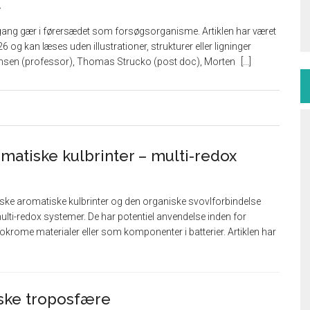
t
ang gær i førersædet som forsøgsorganisme. Artiklen har været
6 og kan læses uden illustrationer, strukturer eller ligninger
tensen (professor), Thomas Strucko (post doc), Morten
matiske kulbrinter – multi-redox
ske aromatiske kulbrinter og den organiske svovlforbindelse
multi-redox systemer. De har potentiel anvendelse inden for
okrome materialer eller som komponenter i batterier. Artiklen har
iske troposfære