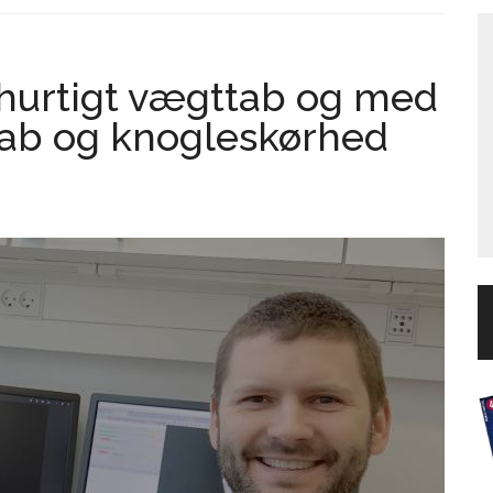
hurtigt vægttab og med
ltab og knogleskørhed