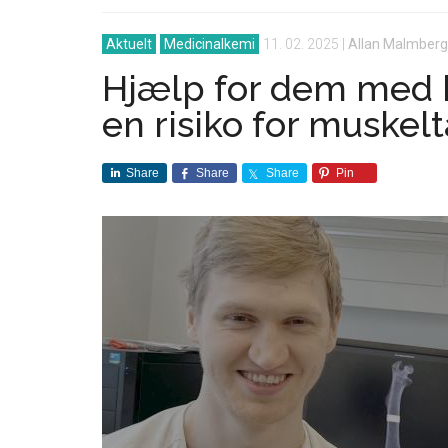
Aktuelt
Medicinalkemi
11. 02. 2025
|
Allan Malmberg
Hjælp for dem med 
en risiko for muske
Share
Share
Share
Pin