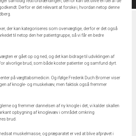
ger samtidig fedtforbrændingen, derfor kan det blive en del af de
odkendt. Derfor er det relevant at forske i, hvordan netop denne
dberg.
sker, der kan kategoriseres som overvægtige, derfor er det også
kedet til netop den her patientgruppe, så vi får en bedre
vægten er gået op og ned, og det kan bidrage til udviklingen af
 for alvorlige brud, som både koster patienter og samfund dyrt.
ienter på vægttabsmedicin. Og ifølge Frederik Duch Bromer viser
ngen af knogle- og muskelvæv, men faktisk også fremmer
lerne og fremmer dannelsen af ny knogle i det, vi kalder skallen
 markant opbygning af knoglevæv i området omkring
res brud.
edsat muskelmasse, og præparatet er ved at blive afprøvet i