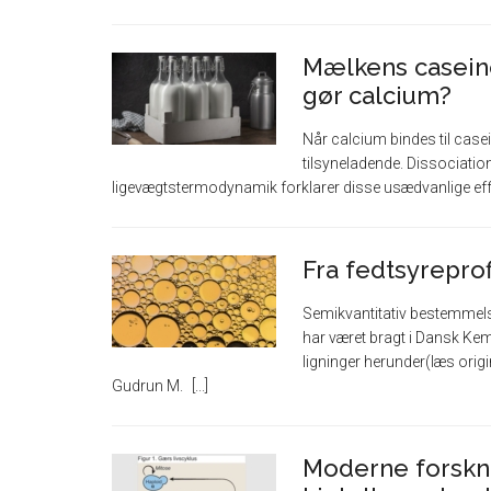
Mælkens casein
gør calcium?
Når calcium bindes til case
tilsyneladende. Dissociation
ligevægtstermodynamik forklarer disse usædvanlige ef
Fra fedtsyreprof
Semikvantitativ bestemmelse
har været bragt i Dansk Kemi
ligninger herunder(læs origin
Gudrun M.
Moderne forskn