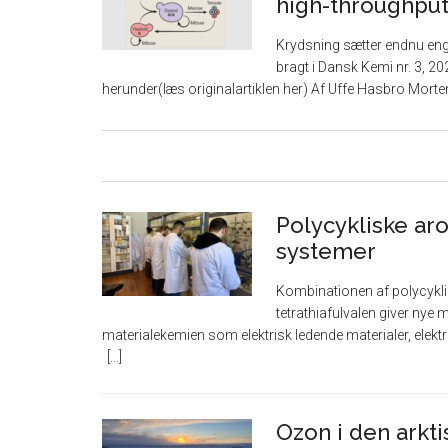
high-throughpu
Krydsning sætter endnu eng
bragt i Dansk Kemi nr. 3, 202
herunder(læs originalartiklen her) Af Uffe Hasbro Mor
Polycykliske aro
systemer
Kombinationen af polycykli
tetrathiafulvalen giver nye 
materialekemien som elektrisk ledende materialer, elektr
Ozon i den arkt