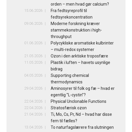
orden – men hvad gør calcium?
15.06.2026
Fra fedtsyreprofil til
fedtsyrekoncentration
09.06.2026
Moderne forskning kræver
stammekonstruktion i high-
throughput
01.06.2026
Polycykliske aromatiske kulbrinter
– multi-redox systemer
21.05.2026
Ozon i den arktiske troposfære
11.05.2026
Plastik i luften – havets usynlige
bidrag
04.05.2026
Supporting chemical
thermodynamics
29.04.2026
Aminosyrer til folk og fæ – hvad er
egentlig ”L-cystin”?
22.04.2026
Physical Unclonable Functions
22.04.2026
Stratosfærisk ozon
21.04.2026
Ti, Mo, Cs, Pr, Nd – hvad har disse
fem til fælles?
13.04.2026
To naturfagslærere fra slutningen