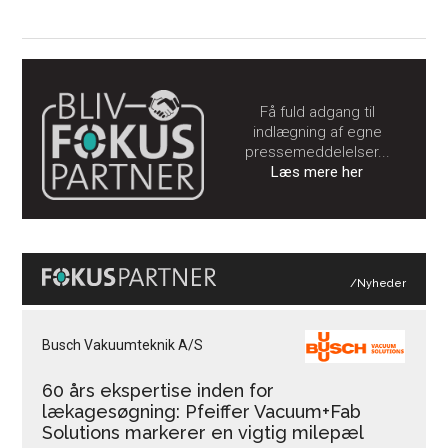
Få fuld adgang til
indlægning af egne
pressemeddelelser...
Læs mere her
/Nyheder
Busch Vakuumteknik A/S
60 års ekspertise inden for
lækagesøgning: Pfeiffer Vacuum+Fab
Solutions markerer en vigtig milepæl