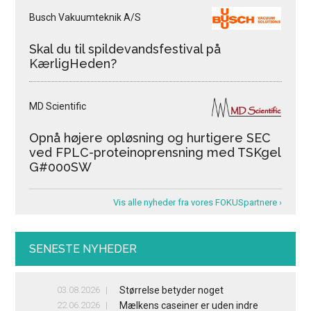
Busch Vakuumteknik A/S
Skal du til spildevandsfestival på
KærligHeden?
MD Scientific
Opnå højere opløsning og hurtigere SEC
ved FPLC-proteinoprensning med TSKgel
G#000SW
Vis alle nyheder fra vores FOKUSpartnere ›
SENESTE NYHEDER
03.08.2026
Størrelse betyder noget
22.06.2026
Mælkens caseiner er uden indre