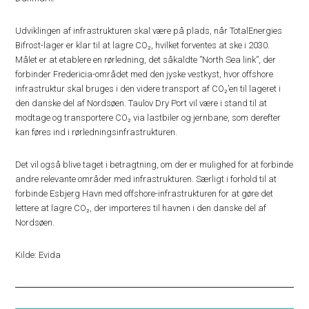
Udviklingen af infrastrukturen skal være på plads, når TotalEnergies
Bifrost-lager er klar til at lagre CO₂, hvilket forventes at ske i 2030.
Målet er at etablere en rørledning, det såkaldte ”North Sea link”, der
forbinder Fredericia-området med den jyske vestkyst, hvor offshore
infrastruktur skal bruges i den videre transport af CO₂’en til lageret i
den danske del af Nordsøen. Taulov Dry Port vil være i stand til at
modtage og transportere CO₂ via lastbiler og jernbane, som derefter
kan føres ind i rørledningsinfrastrukturen.
Det vil også blive taget i betragtning, om der er mulighed for at forbinde
andre relevante områder med infrastrukturen. Særligt i forhold til at
forbinde Esbjerg Havn med offshore-infrastrukturen for at gøre det
lettere at lagre CO₂, der importeres til havnen i den danske del af
Nordsøen.
Kilde: Evida