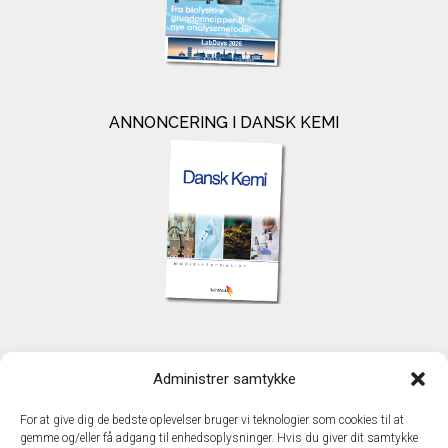
ANNONCERING I DANSK KEMI
KONTAKT
Administrer samtykke
TechMedia A/S
Naverland 35
For at give dig de bedste oplevelser bruger vi teknologier som cookies til at
DK - 2600 Glostrup
gemme og/eller få adgang til enhedsoplysninger. Hvis du giver dit samtykke