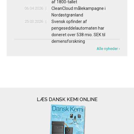
af 1800-tallet
06.04.2026
CleanCloud målekampagne i
Nordøstgrønland
25.03.2026
Svensk opfinder af
pengeseddelautomaten har
doneret over 538 mio. SEK til
demensforskning
Alle nyheder ›
LÆS DANSK KEMI ONLINE