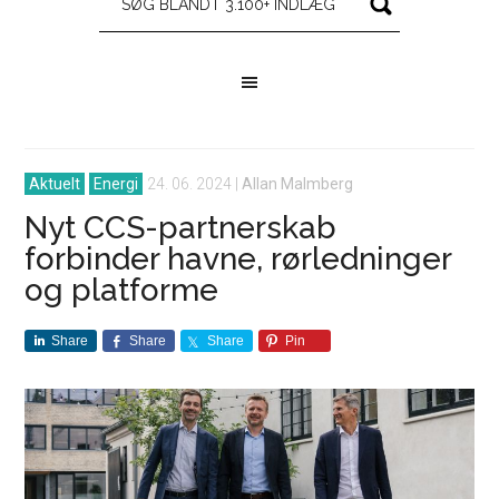
Aktuelt
Energi
24. 06. 2024
|
Allan Malmberg
Nyt CCS-partnerskab
forbinder havne, rørledninger
og platforme
Share
Share
Share
Pin