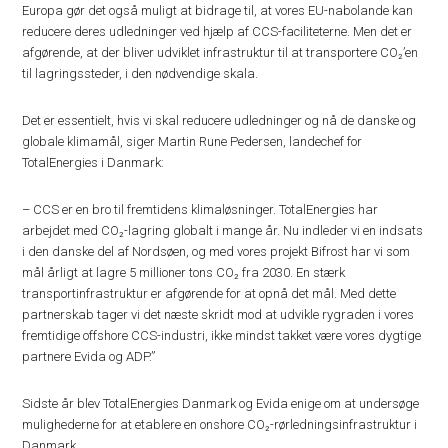
Europa gør det også muligt at bidrage til, at vores EU-nabolande kan
reducere deres udledninger ved hjælp af CCS-faciliteterne. Men det er
afgørende, at der bliver udviklet infrastruktur til at transportere CO₂’en
til lagringssteder, i den nødvendige skala.
Det er essentielt, hvis vi skal reducere udledninger og nå de danske og
globale klimamål, siger Martin Rune Pedersen, landechef for
TotalEnergies i Danmark:
– CCS er en bro til fremtidens klimaløsninger. TotalEnergies har
arbejdet med CO₂-lagring globalt i mange år. Nu indleder vi en indsats
i den danske del af Nordsøen, og med vores projekt Bifrost har vi som
mål årligt at lagre 5 millioner tons CO₂ fra 2030. En stærk
transportinfrastruktur er afgørende for at opnå det mål. Med dette
partnerskab tager vi det næste skridt mod at udvikle rygraden i vores
fremtidige offshore CCS-industri, ikke mindst takket være vores dygtige
partnere Evida og ADP.”
Sidste år blev TotalEnergies Danmark og Evida enige om at undersøge
mulighederne for at etablere en onshore CO₂-rørledningsinfrastruktur i
Danmark.