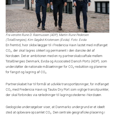
Fra venstre Rune D. Rasmussen (ADP), Martin Rune Pedersen
(TotalEnergies), Kim Søgård Kristensen (Evida). Foto: Evida
En fremtid, hvor skibe lægger til i Fredericia Havn lastet med indfanget
CO₂, der skal lagres sikkert og permanent i den danske del af
Nordsøen. Det er ambitionen med en ny partnerskabsaftale mellem
TotalEnergies Denmark, Evida og Associated Danish Ports (ADP), som
understøtter de nationale målsætninger for CO₂-reduktion og planerne
for fangst og lagring af CO₂.
Partnerskabet har til formål at udvikle transportløsninger, for indfanget
CO₂ med Fredericia Havn og Taulov Dry Port som vigtige transitpunkter,
der skal forbindes via rørledninger til lagringsstederne i Nordsøen.
Geologiske undersøgelser viser, at Danmarks undergrund er et ideelt
sted at opbevare opsamlet CO₂. Den centrale geografiske placering i