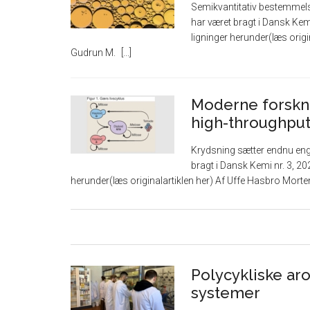
Semikvantitativ bestemmelse
har været bragt i Dansk Kemi
ligninger herunder(læs origin
Gudrun M.
Moderne forskn
high-throughpu
Krydsning sætter endnu eng
bragt i Dansk Kemi nr. 3, 202
herunder(læs originalartiklen her) Af Uffe Hasbro Mor
Polycykliske aro
systemer