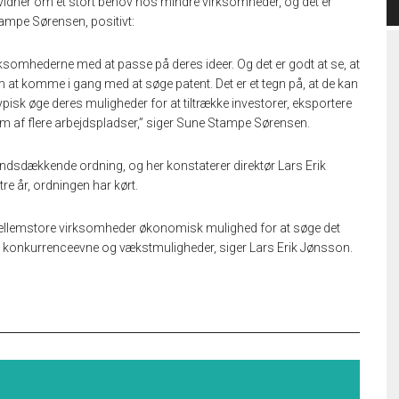
 vidner om et stort behov hos mindre virksomheder, og det er
tampe Sørensen, positivt:
rksomhederne med at passe på deres ideer. Og det er godt at se, at
t komme i gang med at søge patent. Det er et tegn på, at de kan
 typisk øge deres muligheder for at tiltrække investorer, eksportere
orm af flere arbejdspladser,” siger Sune Stampe Sørensen.
andsdækkende ordning, og her konstaterer direktør Lars Erik
re år, ordningen har kørt.
ellemstore virksomheder økonomisk mulighed for at søge det
s konkurrenceevne og vækstmuligheder, siger Lars Erik Jønsson.