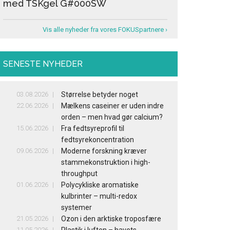
med TSKgel G#000SW
Vis alle nyheder fra vores FOKUSpartnere ›
SENESTE NYHEDER
03.08.2026
Størrelse betyder noget
22.06.2026
Mælkens caseiner er uden indre
orden – men hvad gør calcium?
15.06.2026
Fra fedtsyreprofil til
fedtsyrekoncentration
09.06.2026
Moderne forskning kræver
stammekonstruktion i high-
throughput
01.06.2026
Polycykliske aromatiske
kulbrinter – multi-redox
systemer
21.05.2026
Ozon i den arktiske troposfære
11.05.2026