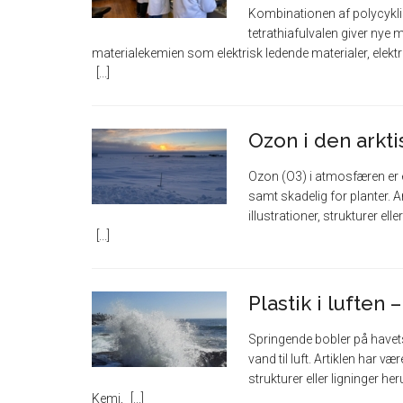
Kombinationen af polycykli
tetrathiafulvalen giver nye 
materialekemien som elektrisk ledende materialer, elektr
Ozon i den arkt
Ozon (O3) i atmosfæren er e
samt skadelig for planter. A
illustrationer, strukturer el
Plastik i luften
Springende bobler på havets
vand til luft. Artiklen har v
strukturer eller ligninger he
Kemi,