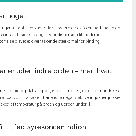
er noget
nger af proteiner kan fortælle os om deres foldning, binding og
teins diffusionslov og Taylor-dispersion til moderne
ørrelse blevet et overraskende stærkt mål for binding,
er er uden indre orden – men hvad
iner for biologisk transport, øges entropien, og orden mindskes
 af calcium fra casein har endda negativ aktiveringsenergi. Ikke-
fekter af temperatur på orden og uorden under
il til fedtsyrekoncentration