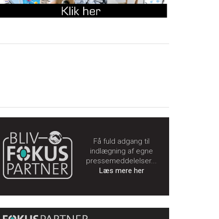
Få fuld adgang til
indlægning af egne
pressemeddelelser...
Læs mere her