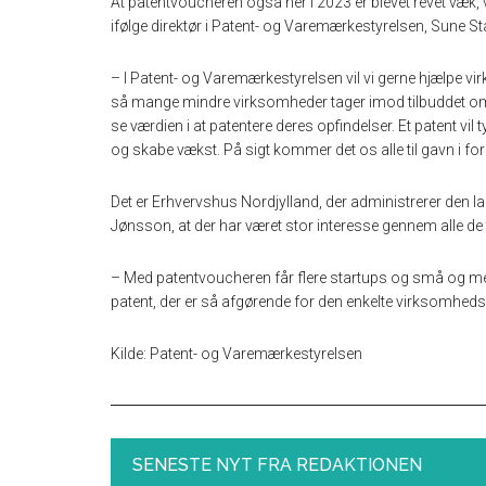
At patentvoucheren også her i 2023 er blevet revet væk,
ifølge direktør i Patent- og Varemærkestyrelsen, Sune S
– I Patent- og Varemærkestyrelsen vil vi gerne hjælpe vi
så mange mindre virksomheder tager imod tilbuddet om a
se værdien i at patentere deres opfindelser. Et patent vil
og skabe vækst. På sigt kommer det os alle til gavn i f
Det er Erhvervshus Nordjylland, der administrerer den l
Jønsson, at der har været stor interesse gennem alle de t
– Med patentvoucheren får flere startups og små og m
patent, der er så afgørende for den enkelte virksomhed
Kilde: Patent- og Varemærkestyrelsen
SENESTE NYT FRA REDAKTIONEN