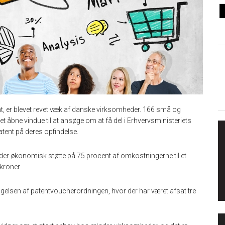
ent, er blevet revet væk af danske virksomheder. 166 små og
 åbne vindue til at ansøge om at få del i Erhvervsministeriets
tent på deres opfindelse.
r økonomisk støtte på 75 procent af omkostningerne til et
kroner.
edtagelsen af patentvoucherordningen, hvor der har været afsat tre