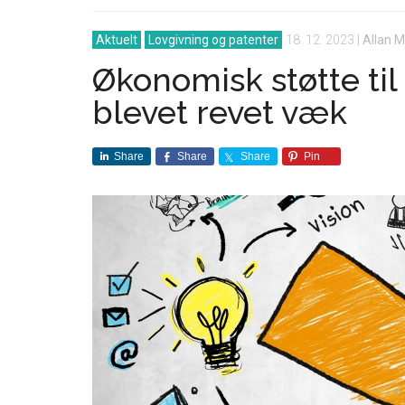
Aktuelt
Lovgivning og patenter
18. 12. 2023
|
Allan 
Økonomisk støtte ti
blevet revet væk
Share
Share
Share
Pin