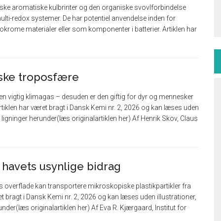
ske aromatiske kulbrinter og den organiske svovlforbindelse
multi-redox systemer. De har potentiel anvendelse inden for
okrome materialer eller som komponenter i batterier. Artiklen har
iske troposfære
n vigtig klimagas – desuden er den giftig for dyr og mennesker
rtiklen har været bragt i Dansk Kemi nr. 2, 2026 og kan læses uden
ler ligninger herunder(læs originalartiklen her) Af Henrik Skov, Claus
 – havets usynlige bidrag
 overflade kan transportere mikroskopiske plastikpartikler fra
æret bragt i Dansk Kemi nr. 2, 2026 og kan læses uden illustrationer,
runder(læs originalartiklen her) Af Eva R. Kjærgaard, Institut for