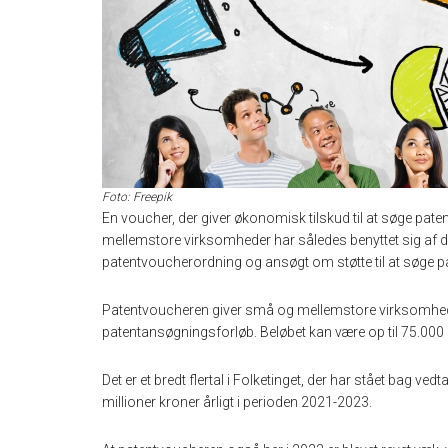
Foto: Freepik
En voucher, der giver økonomisk tilskud til at søge pat
mellemstore virksomheder har således benyttet sig af det
patentvoucherordning og ansøgt om støtte til at søge pa
Patentvoucheren giver små og mellemstore virksomhede
patentansøgningsforløb. Beløbet kan være op til 75.000 
Det er et bredt flertal i Folketinget, der har stået bag v
millioner kroner årligt i perioden 2021-2023.