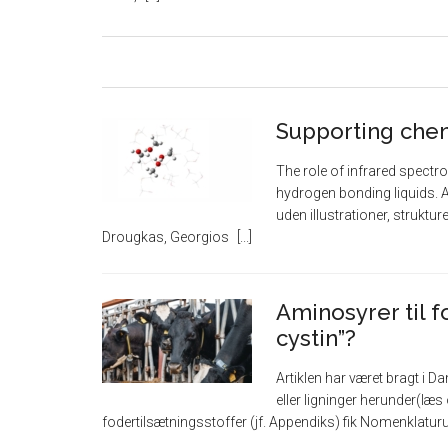
Supporting che
The role of infrared spectr
hydrogen bonding liquids. A
uden illustrationer, struktur
Drougkas, Georgios
Aminosyrer til f
cystin”?
Artiklen har været bragt i D
eller ligninger herunder(læs
fodertilsætningsstoffer (jf. Appendiks) fik Nomenklatur