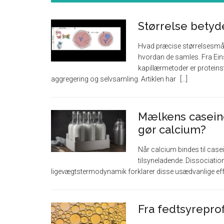
Størrelse betyd
Hvad præcise størrelsesmåli
hvordan de samles. Fra Eins
kapillærmetoder er proteinst
aggregering og selvsamling. Artiklen har
Mælkens casein
gør calcium?
Når calcium bindes til case
tilsyneladende. Dissociation
ligevægtstermodynamik forklarer disse usædvanlige ef
Fra fedtsyreprof