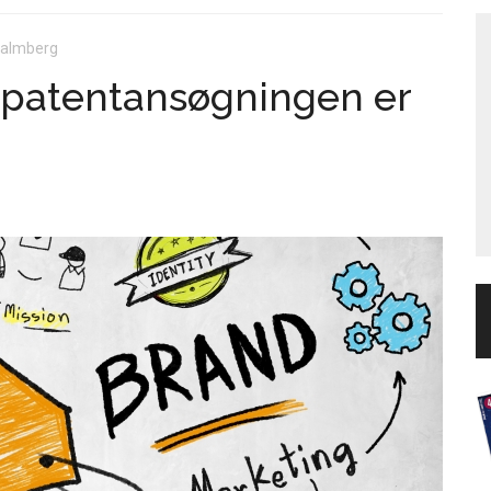
Malmberg
l patentansøgningen er