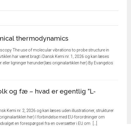
mical thermodynamics
oscopy The use of molecular vibrations to probe structure in
rtiklen har været bragt i Dansk Kemi nr. 1, 2026 og kan læses
er eller ligninger herunder(læs originalartiklen her) By Evangelos
olk og fæ – hvad er egentlig ”L-
ansk Kemi nr. 2, 2026 og kan læses uden illustrationer, strukturer
 originalartiklen her) I forbindelse med EU-forordninger om
udvalget en forespørgsel fra en oversætter i EU om