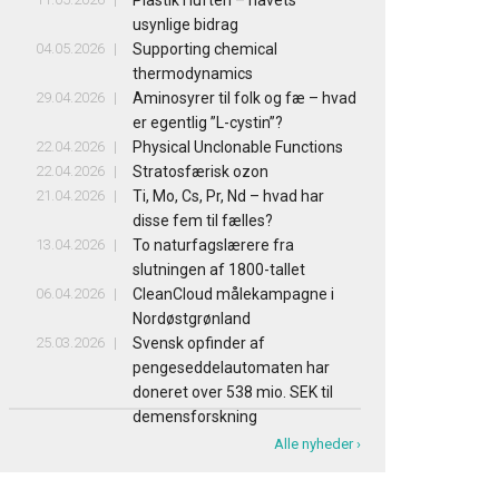
Plastik i luften – havets
usynlige bidrag
04.05.2026
Supporting chemical
thermodynamics
29.04.2026
Aminosyrer til folk og fæ – hvad
er egentlig ”L-cystin”?
22.04.2026
Physical Unclonable Functions
22.04.2026
Stratosfærisk ozon
21.04.2026
Ti, Mo, Cs, Pr, Nd – hvad har
disse fem til fælles?
13.04.2026
To naturfagslærere fra
slutningen af 1800-tallet
06.04.2026
CleanCloud målekampagne i
Nordøstgrønland
25.03.2026
Svensk opfinder af
pengeseddelautomaten har
doneret over 538 mio. SEK til
demensforskning
Alle nyheder ›