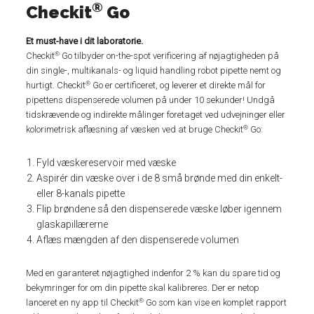
®
Checkit
Go
Et must-have i dit laboratorie.
®
Checkit
Go tilbyder on-the-spot verificering af nøjagtigheden på
din single-, multikanals- og liquid handling robot pipette nemt og
®
hurtigt. Checkit
Go er certificeret, og leverer et direkte mål for
pipettens dispenserede volumen på under 10 sekunder! Undgå
tidskrævende og indirekte målinger foretaget ved udvejninger eller
®
kolorimetrisk aflæsning af væsken ved at bruge Checkit
Go:
Fyld væskereservoir med væske
Aspirér din væske over i de 8 små brønde med din enkelt-
eller 8-kanals pipette
Flip brøndene så den dispenserede væske løber igennem
glaskapillærerne
Aflæs mængden af den dispenserede volumen
Med en garanteret nøjagtighed indenfor 2 % kan du spare tid og
bekymringer for om din pipette skal kalibreres. Der er netop
®
lanceret en ny app til Checkit
Go som kan vise en komplet rapport