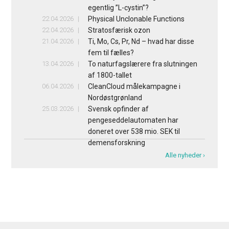
egentlig ”L-cystin”?
22.04.2026
Physical Unclonable Functions
22.04.2026
Stratosfærisk ozon
21.04.2026
Ti, Mo, Cs, Pr, Nd – hvad har disse
fem til fælles?
13.04.2026
To naturfagslærere fra slutningen
af 1800-tallet
06.04.2026
CleanCloud målekampagne i
Nordøstgrønland
25.03.2026
Svensk opfinder af
pengeseddelautomaten har
doneret over 538 mio. SEK til
demensforskning
Alle nyheder ›