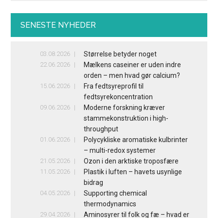
SENESTE NYHEDER
03.08.2026
Størrelse betyder noget
22.06.2026
Mælkens caseiner er uden indre
orden – men hvad gør calcium?
15.06.2026
Fra fedtsyreprofil til
fedtsyrekoncentration
09.06.2026
Moderne forskning kræver
stammekonstruktion i high-
throughput
01.06.2026
Polycykliske aromatiske kulbrinter
– multi-redox systemer
21.05.2026
Ozon i den arktiske troposfære
11.05.2026
Plastik i luften – havets usynlige
bidrag
04.05.2026
Supporting chemical
thermodynamics
29.04.2026
Aminosyrer til folk og fæ – hvad er