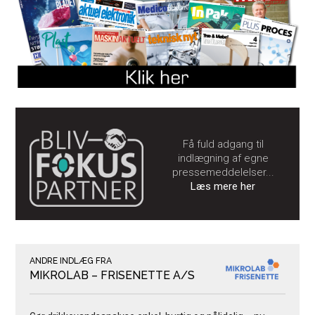
Få fuld adgang til
indlægning af egne
pressemeddelelser...
Læs mere her
ANDRE INDLÆG FRA
MIKROLAB – FRISENETTE A/S