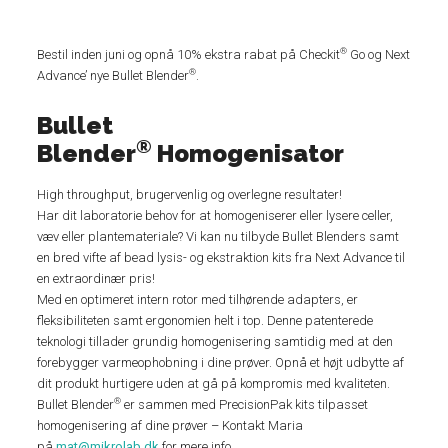
®
Bestil inden juni og opnå 10% ekstra rabat på Checkit
Go og Next
®
Advance’ nye Bullet Blender
.
Bullet
®
Blender
Homogenisator
High throughput, brugervenlig og overlegne resultater!
Har dit laboratorie behov for at homogeniserer eller lysere celler,
væv eller plantemateriale? Vi kan nu tilbyde Bullet Blenders samt
en bred vifte af bead lysis- og ekstraktion kits fra Next Advance til
en extraordinær pris!
Med en optimeret intern rotor med tilhørende adapters, er
fleksibiliteten samt ergonomien helt i top. Denne patenterede
teknologi tillader grundig homogenisering samtidig med at den
forebygger varmeophobning i dine prøver. Opnå et højt udbytte af
dit produkt hurtigere uden at gå på kompromis med kvaliteten.
®
Bullet Blender
er sammen med PrecisionPak kits tilpasset
homogenisering af dine prøver – Kontakt Maria
på
mat@mikrolab.dk
for mere info.