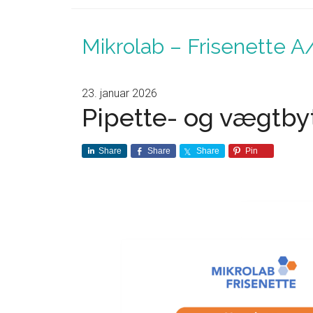
Mikrolab – Frisenette A
23. januar 2026
Pipette- og vægtbyt
Share
Share
Share
Pin