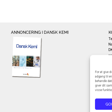
ANNONCERING I DANSK KEMI
K
T
Na
DK
w
Te
E-
Pr
For at give d
adgang til en
Co
behandle dat
giver dit sam
visse funkti
GO