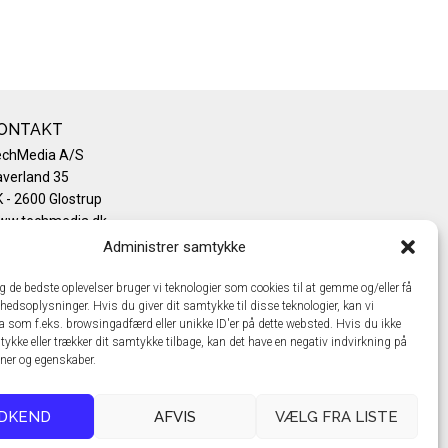
ONTAKT
echMedia A/S
verland 35
 - 2600 Glostrup
ww.techmedia.dk
lefon: +45 43 24 26 28
Administrer samtykke
mail:
info@techmedia.dk
ivatlivspolitik
ig de bedste oplevelser bruger vi teknologier som cookies til at gemme og/eller få
hedsoplysninger. Hvis du giver dit samtykke til disse teknologier, kan vi
okiepolitik
a som f.eks. browsingadfærd eller unikke ID'er på dette websted. Hvis du ikke
tykke eller trækker dit samtykke tilbage, kan det have en negativ indvirkning på
oner og egenskaber.
DKEND
AFVIS
VÆLG FRA LISTE