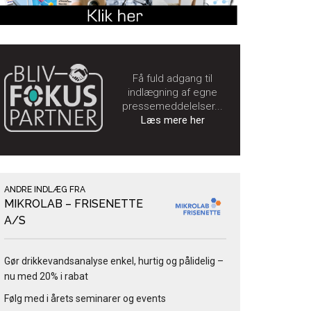
Få fuld adgang til
indlægning af egne
pressemeddelelser...
Læs mere her
ANDRE INDLÆG FRA
MIKROLAB – FRISENETTE
A/S
Gør drikkevandsanalyse enkel, hurtig og pålidelig –
nu med 20% i rabat
Følg med i årets seminarer og events