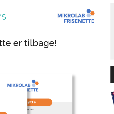
/S
te er tilbage!