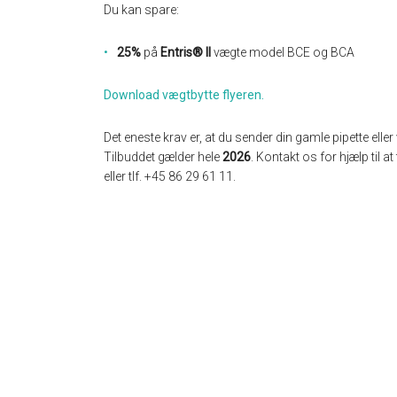
Du kan spare:
25%
på
Entris
®
II
vægte model BCE og BCA
Download vægtbytte flyeren.
Det eneste krav er, at du sender din gamle pipette eller
Tilbuddet gælder hele
2026
. Kontakt os for hjælp til at
eller tlf. +45 86 29 61 11.