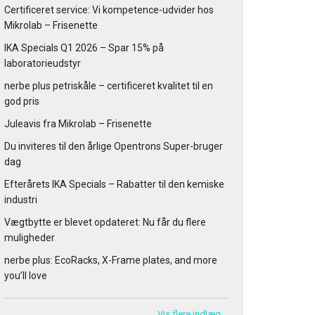
Certificeret service: Vi kompetence-udvider hos
Mikrolab – Frisenette
IKA Specials Q1 2026 – Spar 15% på
laboratorieudstyr
nerbe plus petriskåle – certificeret kvalitet til en
god pris
Juleavis fra Mikrolab – Frisenette
Du inviteres til den årlige Opentrons Super-bruger
dag
Efterårets IKA Specials – Rabatter til den kemiske
industri
Vægtbytte er blevet opdateret: Nu får du flere
muligheder
nerbe plus: EcoRacks, X-Frame plates, and more
you’ll love
Vis flere indlæg …