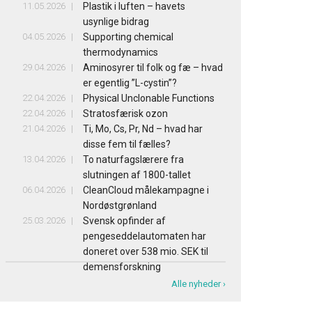
11.05.2026
Plastik i luften – havets
usynlige bidrag
04.05.2026
Supporting chemical
thermodynamics
29.04.2026
Aminosyrer til folk og fæ – hvad
er egentlig ”L-cystin”?
22.04.2026
Physical Unclonable Functions
22.04.2026
Stratosfærisk ozon
21.04.2026
Ti, Mo, Cs, Pr, Nd – hvad har
disse fem til fælles?
13.04.2026
To naturfagslærere fra
slutningen af 1800-tallet
06.04.2026
CleanCloud målekampagne i
Nordøstgrønland
25.03.2026
Svensk opfinder af
pengeseddelautomaten har
doneret over 538 mio. SEK til
demensforskning
Alle nyheder ›