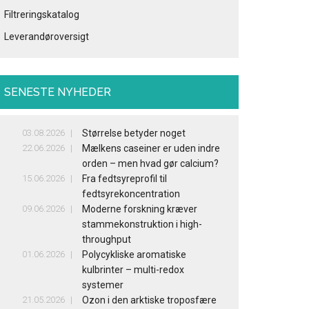
Filtreringskatalog
Leverandøroversigt
SENESTE NYHEDER
03.08.2026
Størrelse betyder noget
22.06.2026
Mælkens caseiner er uden indre
orden – men hvad gør calcium?
15.06.2026
Fra fedtsyreprofil til
fedtsyrekoncentration
09.06.2026
Moderne forskning kræver
stammekonstruktion i high-
throughput
01.06.2026
Polycykliske aromatiske
kulbrinter – multi-redox
systemer
21.05.2026
Ozon i den arktiske troposfære