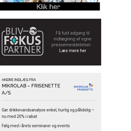
Få fuld adgang til
indlægning af egne
pressemeddelelser...
Læs mere her
ANDRE INDLÆG FRA
MIKROLAB – FRISENETTE
A/S
Gør drikkevandsanalyse enkel, hurtig og pålidelig –
nu med 20% i rabat
Følg med i årets seminarer og events