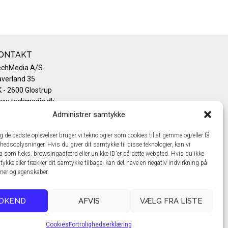
ONTAKT
echMedia A/S
verland 35
 - 2600 Glostrup
ww.techmedia.dk
lefon: +45 43 24 26 28
Administrer samtykke
mail:
info@techmedia.dk
ivatlivspolitik
ig de bedste oplevelser bruger vi teknologier som cookies til at gemme og/eller få
hedsoplysninger. Hvis du giver dit samtykke til disse teknologier, kan vi
okiepolitik
a som f.eks. browsingadfærd eller unikke ID'er på dette websted. Hvis du ikke
tykke eller trækker dit samtykke tilbage, kan det have en negativ indvirkning på
oner og egenskaber.
DKEND
AFVIS
VÆLG FRA LISTE
Cookies
Fortrolighedserklæring