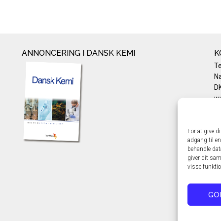
ANNONCERING I DANSK KEMI
K
T
Na
DK
w
Te
E-
Pr
For at give d
adgang til en
Co
behandle dat
giver dit sam
visse funkti
GO