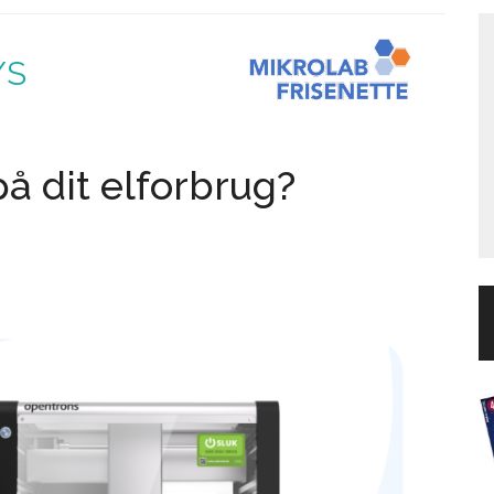
/S
på dit elforbrug?