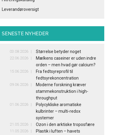
Leverandøroversigt
SENESTE NYHEDER
03.08.2026
Størrelse betyder noget
22.06.2026
Mælkens caseiner er uden indre
orden – men hvad gør calcium?
15.06.2026
Fra fedtsyreprofil til
fedtsyrekoncentration
09.06.2026
Moderne forskning kræver
stammekonstruktion i high-
throughput
01.06.2026
Polycykliske aromatiske
kulbrinter – multi-redox
systemer
21.05.2026
Ozon i den arktiske troposfære
11.05.2026
Plastik i luften – havets