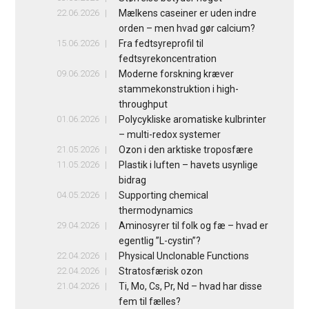
22.06.2026
Mælkens caseiner er uden indre
orden – men hvad gør calcium?
15.06.2026
Fra fedtsyreprofil til
fedtsyrekoncentration
09.06.2026
Moderne forskning kræver
stammekonstruktion i high-
throughput
01.06.2026
Polycykliske aromatiske kulbrinter
– multi-redox systemer
21.05.2026
Ozon i den arktiske troposfære
11.05.2026
Plastik i luften – havets usynlige
bidrag
04.05.2026
Supporting chemical
thermodynamics
29.04.2026
Aminosyrer til folk og fæ – hvad er
egentlig ”L-cystin”?
22.04.2026
Physical Unclonable Functions
22.04.2026
Stratosfærisk ozon
21.04.2026
Ti, Mo, Cs, Pr, Nd – hvad har disse
fem til fælles?