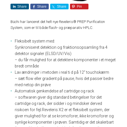
Share
Share
Share
Pin
Büchi har lanceret det helt nye Reveleris® PREP Purification
System, som er til både flash- og præparativ HPLC.
Fleksibelt system med:
Synkroniseret detektion og fraktionsopsamling fra 4
detektor signaler (ELSD/UV/Vis)
– du får mulighed for at detektere komponenter i et meget
bredt område
Lav ændringer i metoden i real ti d på 12” touchskærm
– sæt flow eller gradient på pause, hvis det passer bedre
med netop din prøve
Automatisk genkendelse af cartridge og rack
– softwaren giver dig standard betingelser for det
cartridge og rack, der sidder i og mindsker derved
risikoen for fejl.Reveleris X2 er et fleksibelt system, der
giver mulighed for at se kromoforer, ikke kromoforer og
synlige komponenter i prøven. Samtidig er det skalerbart