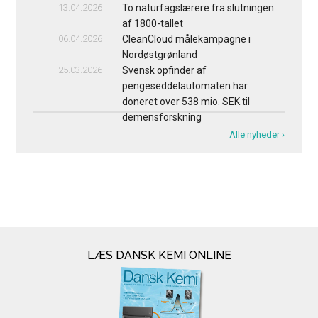
13.04.2026
To naturfagslærere fra slutningen
af 1800-tallet
06.04.2026
CleanCloud målekampagne i
Nordøstgrønland
25.03.2026
Svensk opfinder af
pengeseddelautomaten har
doneret over 538 mio. SEK til
demensforskning
Alle nyheder ›
LÆS DANSK KEMI ONLINE