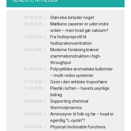
SENESTE NYHEDER
03.08.2026
Størrelse betyder noget
22.06.2026
Mælkens caseiner er uden indre
orden – men hvad gør calcium?
15.06.2026
Fra fedtsyreprofil til
fedtsyrekoncentration
09.06.2026
Moderne forskning kræver
stammekonstruktion i high-
throughput
01.06.2026
Polycykliske aromatiske kulbrinter
– multi-redox systemer
21.05.2026
Ozon i den arktiske troposfære
11.05.2026
Plastik i luften – havets usynlige
bidrag
04.05.2026
Supporting chemical
thermodynamics
29.04.2026
Aminosyrer til folk og fæ – hvad er
egentlig ”L-cystin”?
22.04.2026
Physical Unclonable Functions