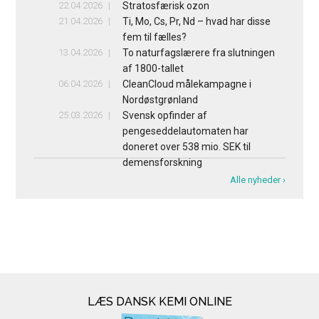
22.04.2026
Stratosfærisk ozon
21.04.2026
Ti, Mo, Cs, Pr, Nd – hvad har disse
fem til fælles?
13.04.2026
To naturfagslærere fra slutningen
af 1800-tallet
06.04.2026
CleanCloud målekampagne i
Nordøstgrønland
25.03.2026
Svensk opfinder af
pengeseddelautomaten har
doneret over 538 mio. SEK til
demensforskning
Alle nyheder ›
LÆS DANSK KEMI ONLINE