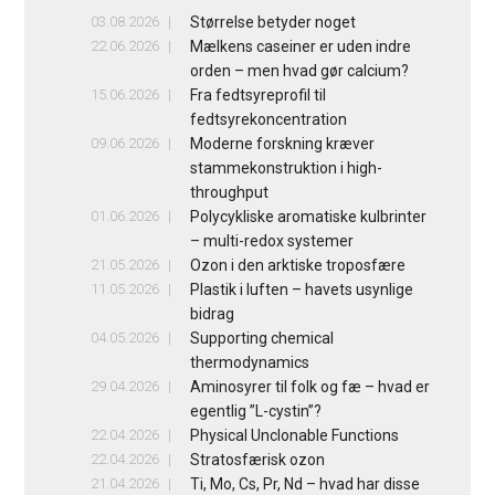
03.08.2026
Størrelse betyder noget
22.06.2026
Mælkens caseiner er uden indre
orden – men hvad gør calcium?
15.06.2026
Fra fedtsyreprofil til
fedtsyrekoncentration
09.06.2026
Moderne forskning kræver
stammekonstruktion i high-
throughput
01.06.2026
Polycykliske aromatiske kulbrinter
– multi-redox systemer
21.05.2026
Ozon i den arktiske troposfære
11.05.2026
Plastik i luften – havets usynlige
bidrag
04.05.2026
Supporting chemical
thermodynamics
29.04.2026
Aminosyrer til folk og fæ – hvad er
egentlig ”L-cystin”?
22.04.2026
Physical Unclonable Functions
22.04.2026
Stratosfærisk ozon
21.04.2026
Ti, Mo, Cs, Pr, Nd – hvad har disse