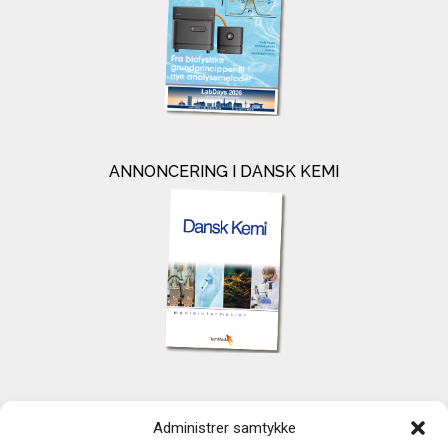
ANNONCERING I DANSK KEMI
KONTAKT
Administrer samtykke
TechMedia A/S