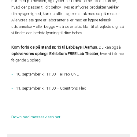
har med på messen, og dykker ned i detaljerne, så du kan se,
hvad der passer til dit behov. Hvis et af vores produkter vækker
din nysgerrighed, kan du altid tage en snak med os på messen.
Alle vores sælgere er laboranter eller med en højere teknisk
uddannelse – eller begge – så de er altid klar til at vejlede dig, så
vi finder den bedste løsning til dine behov.
Kom forbi os på stand nr. 13 til LabDays i Aarhus
. Du kan også
opleve vores oplæg i Exhibitors FREE Lab Theater
, hvor vi i år har
følgende 2 oplæg:
10. september kl. 11:00 – ePrep ONE
11. september kl. 11:00 – Opentrons Flex
Download messeavisen her.