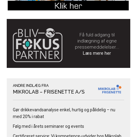
Få fuld adgang til
indlægning af egne
pressemeddelelser...
Læs mere her
ANDRE INDLÆG FRA
MIKROLAB – FRISENETTE A/S
Gør drikkevandsanalyse enkel, hurtig og pålidelig – nu
med 20% i rabat
Følg med i årets seminarer og events
Certificeret service: Vi kompetence-udvider hos Mikrolab