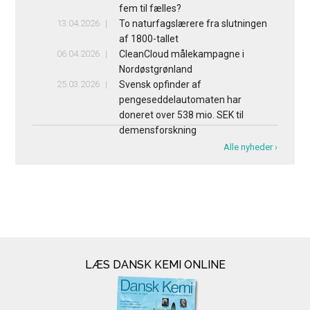
fem til fælles?
13.04.2026
To naturfagslærere fra slutningen
af 1800-tallet
06.04.2026
CleanCloud målekampagne i
Nordøstgrønland
25.03.2026
Svensk opfinder af
pengeseddelautomaten har
doneret over 538 mio. SEK til
demensforskning
Alle nyheder ›
LÆS DANSK KEMI ONLINE