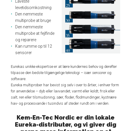
Laveste
levetidsomkostning
Den nemmeste
multiprobe at bruge
Den nemmeste
multiprobe at fejlfinde
og reparere
Kan rumme op til 12
sensorer
Eurekas unikke ekspertise er at lære kundernes behov og derefter
tilpasse den bedste tilgængelige teknologi – især sensorer og
software.
Eureka multiprober har bevist sig selv i over to årtier, i enhver form
for anvendelse – dyb eller lavvandet; varmt eller koldt; frisk eller
salt; ren eller tilsmudsning; søer, floder, flodmundinger, kystnære
hav- og procesvande i tusindvis af steder rundt om i verden.
Kem-En-Tec Nordic er din lokale
Eureka-distributør, og vi giver dig