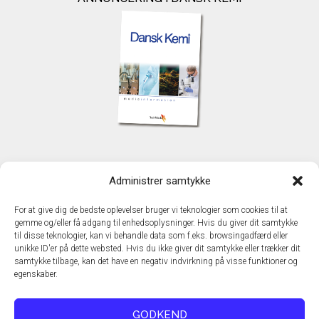
KONTAKT
Administrer samtykke
TechMedia A/S
Naverland 35
For at give dig de bedste oplevelser bruger vi teknologier som cookies til at
DK - 2600 Glostrup
gemme og/eller få adgang til enhedsoplysninger. Hvis du giver dit samtykke
www.techmedia.dk
til disse teknologier, kan vi behandle data som f.eks. browsingadfærd eller
Telefon: +45 43 24 26 28
unikke ID'er på dette websted. Hvis du ikke giver dit samtykke eller trækker dit
samtykke tilbage, kan det have en negativ indvirkning på visse funktioner og
E-mail:
info@techmedia.dk
egenskaber.
Privatlivspolitik
Cookiepolitik
GODKEND