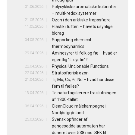
01.06.2026
Polycykliske aromatiske kulbrinter
– multi-redox systemer
21.05.2026
Ozon i den arktiske troposfære
11.05.2026
Plastik i luften – havets usynlige
bidrag
04.05.2026
Supporting chemical
thermodynamics
29.04.2026
Aminosyrer til folk og fæ – hvad er
egentlig ”L-cystin”?
22.04.2026
Physical Unclonable Functions
22.04.2026
Stratosfærisk ozon
21.04.2026
Ti, Mo, Cs, Pr, Nd – hvad har disse
fem til fælles?
13.04.2026
To naturfagslærere fra slutningen
af 1800-tallet
06.04.2026
CleanCloud målekampagne i
Nordøstgrønland
25.03.2026
Svensk opfinder af
pengeseddelautomaten har
doneret over 538 mio. SEK til