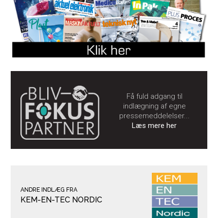
Få fuld adgang til
indlægning af egne
pressemeddelelser...
Læs mere her
ANDRE INDLÆG FRA
KEM-EN-TEC NORDIC