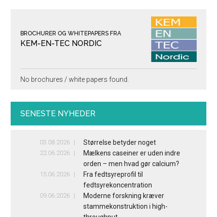
BROCHURER OG WHITEPAPERS FRA
KEM-EN-TEC NORDIC
No brochures / white papers found.
SENESTE NYHEDER
03.08.2026
Størrelse betyder noget
22.06.2026
Mælkens caseiner er uden indre
orden – men hvad gør calcium?
15.06.2026
Fra fedtsyreprofil til
fedtsyrekoncentration
09.06.2026
Moderne forskning kræver
stammekonstruktion i high-
throughput