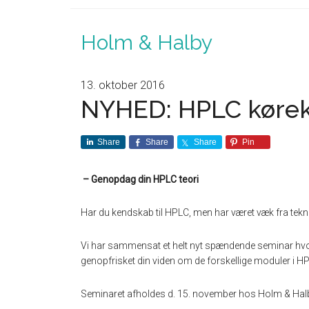
Holm & Halby
13. oktober 2016
NYHED: HPLC køreko
Share
Share
Share
Pin
– Genopdag din HPLC teori
Har du kendskab til HPLC, men har været væk fra tekni
Vi har sammensat et helt nyt spændende seminar hvor du
genopfrisket din viden om de forskellige moduler i H
Seminaret afholdes d. 15. november hos Holm & Hal