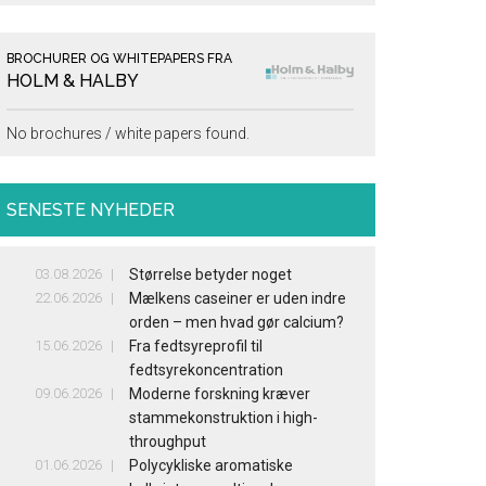
BROCHURER OG WHITEPAPERS FRA
HOLM & HALBY
No brochures / white papers found.
SENESTE NYHEDER
03.08.2026
Størrelse betyder noget
22.06.2026
Mælkens caseiner er uden indre
orden – men hvad gør calcium?
15.06.2026
Fra fedtsyreprofil til
fedtsyrekoncentration
09.06.2026
Moderne forskning kræver
stammekonstruktion i high-
throughput
01.06.2026
Polycykliske aromatiske