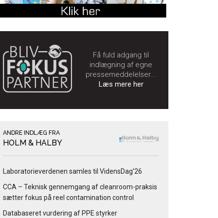
Få fuld adgang til
indlægning af egne
pressemeddelelser...
Læs mere her
ANDRE INDLÆG FRA
HOLM & HALBY
Laboratorieverdenen samles til VidensDag’26
CCA – Teknisk gennemgang af cleanroom-praksis
sætter fokus på reel contamination control
Databaseret vurdering af PPE styrker