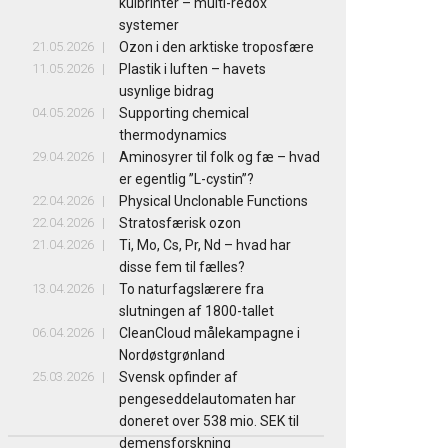
kulbrinter – multi-redox
systemer
21.05.2026
Ozon i den arktiske troposfære
11.05.2026
Plastik i luften – havets
usynlige bidrag
04.05.2026
Supporting chemical
thermodynamics
29.04.2026
Aminosyrer til folk og fæ – hvad
er egentlig ”L-cystin”?
22.04.2026
Physical Unclonable Functions
22.04.2026
Stratosfærisk ozon
21.04.2026
Ti, Mo, Cs, Pr, Nd – hvad har
disse fem til fælles?
13.04.2026
To naturfagslærere fra
slutningen af 1800-tallet
06.04.2026
CleanCloud målekampagne i
Nordøstgrønland
25.03.2026
Svensk opfinder af
pengeseddelautomaten har
doneret over 538 mio. SEK til
demensforskning