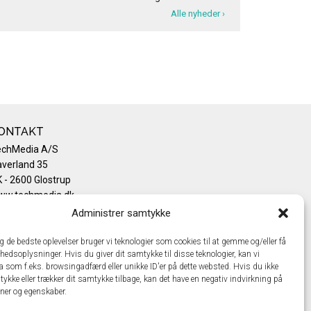
Alle nyheder ›
ONTAKT
echMedia A/S
verland 35
 - 2600 Glostrup
ww.techmedia.dk
lefon: +45 43 24 26 28
Administrer samtykke
mail:
info@techmedia.dk
ivatlivspolitik
ig de bedste oplevelser bruger vi teknologier som cookies til at gemme og/eller få
hedsoplysninger. Hvis du giver dit samtykke til disse teknologier, kan vi
okiepolitik
a som f.eks. browsingadfærd eller unikke ID'er på dette websted. Hvis du ikke
tykke eller trækker dit samtykke tilbage, kan det have en negativ indvirkning på
oner og egenskaber.