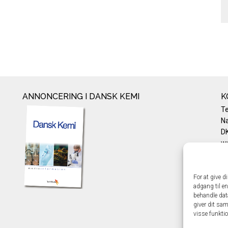
ANNONCERING I DANSK KEMI
K
T
Na
DK
w
Te
E-
Pr
For at give d
adgang til en
Co
behandle dat
giver dit sam
visse funkti