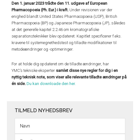
Den 1. januar 2023 trådte den 11. udgave af European
Pharmacopoeia (Ph. Eur.) i kraft.
Under revisionen var der
enighed blandt United States Pharmacopoeia (USP), British
Pharmacopoeia (BP) og Japanese Pharmacopoeia (JP), således
at det generelle kapitel 2.2.46 om kromatografiske
separationsteknikker blev opdateret. Kapitlet specificerer f.eks.
kravene til systemegnethedstest og tilladte modifikationer til
metodeændringer og -optimeringer.
For at holde dig opdateret om de tilladte ændringer, har
YMC’s tekniske eksperter
samlet disse nye regler for dig i en
nyttig teknisk note, som viser alle relevante tilladte ændringer på
én side.
Du kan downloade den her.
TILMELD NYHEDSBREV