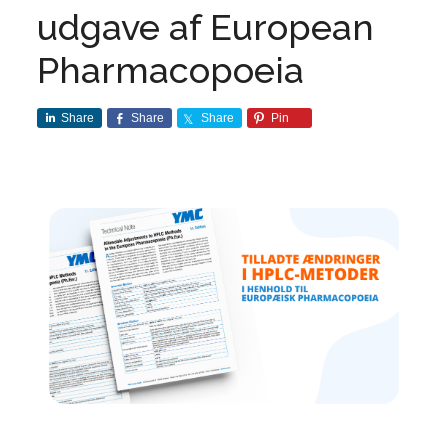
udgave af European
Pharmacopoeia
Share
Share
Share
Pin