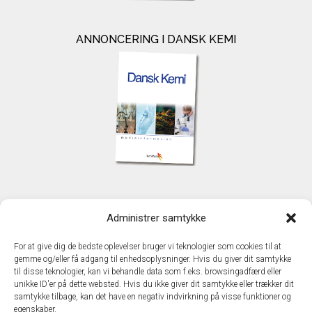
ANNONCERING I DANSK KEMI
KONTAKT
Administrer samtykke
TechMedia A/S
Naverland 35
For at give dig de bedste oplevelser bruger vi teknologier som cookies til at
DK - 2600 Glostrup
gemme og/eller få adgang til enhedsoplysninger. Hvis du giver dit samtykke
www.techmedia.dk
til disse teknologier, kan vi behandle data som f.eks. browsingadfærd eller
Telefon: +45 43 24 26 28
unikke ID'er på dette websted. Hvis du ikke giver dit samtykke eller trækker dit
samtykke tilbage, kan det have en negativ indvirkning på visse funktioner og
E-mail:
info@techmedia.dk
egenskaber.