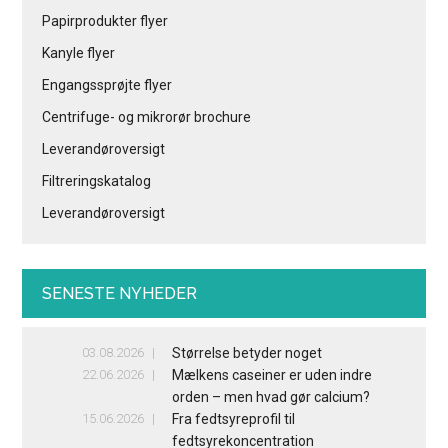
Papirprodukter flyer
Kanyle flyer
Engangssprøjte flyer
Centrifuge- og mikrorør brochure
Leverandøroversigt
Filtreringskatalog
Leverandøroversigt
SENESTE NYHEDER
03.08.2026
Størrelse betyder noget
22.06.2026
Mælkens caseiner er uden indre
orden – men hvad gør calcium?
15.06.2026
Fra fedtsyreprofil til
fedtsyrekoncentration