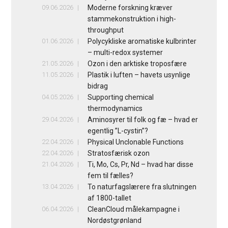
09.06.2026
Moderne forskning kræver
stammekonstruktion i high-
throughput
01.06.2026
Polycykliske aromatiske kulbrinter
– multi-redox systemer
21.05.2026
Ozon i den arktiske troposfære
11.05.2026
Plastik i luften – havets usynlige
bidrag
04.05.2026
Supporting chemical
thermodynamics
29.04.2026
Aminosyrer til folk og fæ – hvad er
egentlig ”L-cystin”?
22.04.2026
Physical Unclonable Functions
22.04.2026
Stratosfærisk ozon
21.04.2026
Ti, Mo, Cs, Pr, Nd – hvad har disse
fem til fælles?
13.04.2026
To naturfagslærere fra slutningen
af 1800-tallet
06.04.2026
CleanCloud målekampagne i
Nordøstgrønland