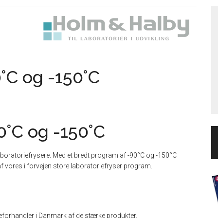
°C og -150°C
0°C og -150°C
aboratoriefrysere. Med et bredt program af -90°C og -150°C
 af vores i forvejen store laboratoriefryser program.
eforhandler i Danmark af de stærke produkter.