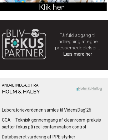
Få fuld adgang til
indlægning af egne
pressemeddelelser...
Læs mere her
ANDRE INDLÆG FRA
HOLM & HALBY
Laboratorieverdenen samles til VidensDag’26
CCA – Teknisk gennemgang af cleanroom-praksis
sætter fokus på reel contamination control
Databaseret vurdering af PPE styrker