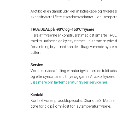
Arctiko er en dansk udvikler af køleskabe og frysere
skabsfrysere i flere størrelsesvarianter – og i temperat
TRUE DUAL på -90°C og -150°C frysere
Flere af fryserne er konstrueret med det smarte TRU
med to uafhængige kølesystemer – tilsammen yder d
forventning bryde ned kan det tilbageværende system 
udført.
Service
Vores serviceafdeling er naturligvis allerede fuldt udd
og eftersynsaftaler på nye og gamle Arctiko frysere.
Læs mere om lavtemperatur fryser service her
Kontakt
Kontakt vores produktspecialist Charlotte S. Madse
gøre for dig på området for lavtemperaturfrysere.