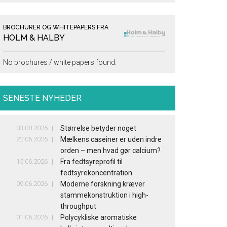
BROCHURER OG WHITEPAPERS FRA
HOLM & HALBY
No brochures / white papers found.
SENESTE NYHEDER
03.08.2026
Størrelse betyder noget
22.06.2026
Mælkens caseiner er uden indre
orden – men hvad gør calcium?
15.06.2026
Fra fedtsyreprofil til
fedtsyrekoncentration
09.06.2026
Moderne forskning kræver
stammekonstruktion i high-
throughput
01.06.2026
Polycykliske aromatiske