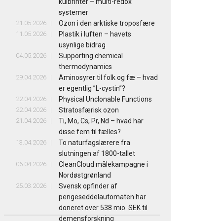
kulbrinter – multi-redox
systemer
21.05.2026
Ozon i den arktiske troposfære
11.05.2026
Plastik i luften – havets
usynlige bidrag
04.05.2026
Supporting chemical
thermodynamics
29.04.2026
Aminosyrer til folk og fæ – hvad
er egentlig ”L-cystin”?
22.04.2026
Physical Unclonable Functions
22.04.2026
Stratosfærisk ozon
21.04.2026
Ti, Mo, Cs, Pr, Nd – hvad har
disse fem til fælles?
13.04.2026
To naturfagslærere fra
slutningen af 1800-tallet
06.04.2026
CleanCloud målekampagne i
Nordøstgrønland
25.03.2026
Svensk opfinder af
pengeseddelautomaten har
doneret over 538 mio. SEK til
demensforskning