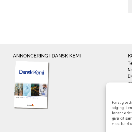
ANNONCERING I DANSK KEMI
K
T
Na
DK
w
Te
E-
Pr
For at give d
adgang til en
Co
behandle dat
giver dit sam
visse funkti