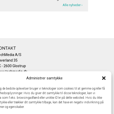
Alle nyheder ›
ONTAKT
echMedia A/S
verland 35
 - 2600 Glostrup
ww.techmedia.dk
lefon: +45 43 24 26 28
Administrer samtykke
mail:
info@techmedia.dk
ivatlivspolitik
ig de bedste oplevelser bruger vi teknologier som cookies til at gemme og/eller få
hedsoplysninger. Hvis du giver dit samtykke til disse teknologier, kan vi
okiepolitik
a som f.eks. browsingadfærd eller unikke ID'er på dette websted. Hvis du ikke
tykke eller trækker dit samtykke tilbage, kan det have en negativ indvirkning på
oner og egenskaber.