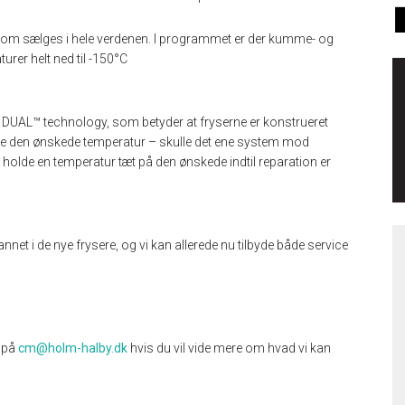
 som sælges i hele verdenen. I programmet er der kumme- og
urer helt ned til -150°C
E DUAL™ technology, som betyder at fryserne er konstrueret
e den ønskede temperatur – skulle det ene system mod
holde en temperatur tæt på den ønskede indtil reparation er
annet i de nye frysere, og vi kan allerede nu tilbyde både service
n på
cm@holm-halby.dk
hvis du vil vide mere om hvad vi kan