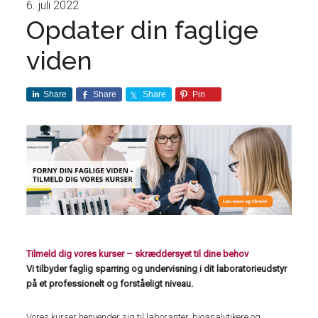
6. juli 2022
Opdater din faglige
viden
Share
Share
Share
Pin
Tilmeld dig vores kurser – skræddersyet til dine behov
Vi tilbyder faglig sparring og undervisning i dit laboratorieudstyr
på et professionelt og forståeligt niveau.
Vores kurser henvender sig til laboranter, bioanalytikere og