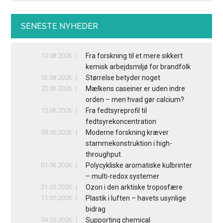
SENESTE NYHEDER
10.08.2026
Fra forskning til et mere sikkert
kemisk arbejdsmiljø for brandfolk
03.08.2026
Størrelse betyder noget
22.06.2026
Mælkens caseiner er uden indre
orden – men hvad gør calcium?
15.06.2026
Fra fedtsyreprofil til
fedtsyrekoncentration
09.06.2026
Moderne forskning kræver
stammekonstruktion i high-
throughput
01.06.2026
Polycykliske aromatiske kulbrinter
– multi-redox systemer
21.05.2026
Ozon i den arktiske troposfære
11.05.2026
Plastik i luften – havets usynlige
bidrag
04.05.2026
Supporting chemical