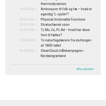
thermodynamics
29.04.2026
Aminosyrer til folk og fæ – hvad er
egentlig ”L-cystin”?
22.04.2026
Physical Unclonable Functions
22.04.2026
Stratosfærisk ozon
21.04.2026
Ti, Mo, Cs, Pr, Nd – hvad har disse
fem til fælles?
13.04.2026
To naturfagslærere fra slutningen
af 1800-tallet
06.04.2026
CleanCloud målekampagne i
Nordøstgrønland
Alle nyheder ›