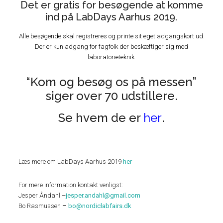
Det er gratis for besøgende at komme
ind på LabDays Aarhus 2019.
Alle besøgende skal registreres og printe sit eget adgangskort ud.
Der er kun adgang for fagfolk der beskæftiger sig med
laboratorieteknik.
“Kom og besøg os på messen”
siger over 70 udstillere.
Se hvem de er
her
.
Læs mere om LabDays Aarhus 2019
her
For mere information kontakt venligst:
Jesper Åndahl –
jesper.andahl@gmail.com
Bo Rasmussen
–
bo@nordiclabfairs.dk