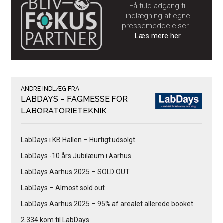
Få fuld adgang til
indlægning af egne
pressemeddelelser...
Læs mere her
ANDRE INDLÆG FRA
LABDAYS – FAGMESSE FOR
LABORATORIETEKNIK
LabDays i KB Hallen – Hurtigt udsolgt
LabDays -10 års Jubilæum i Aarhus
LabDays Aarhus 2025 – SOLD OUT
LabDays – Almost sold out
LabDays Aarhus 2025 – 95% af arealet allerede booket
2.334 kom til LabDays