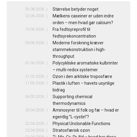
03.08.2026
Størrelse betyder noget
22.06.2026
Mælkens caseiner er uden indre
orden – men hvad gør calcium?
15.06.2026
Fra fedtsyreprofil til
fedtsyrekoncentration
09.06.2026
Moderne forskning kræver
stammekonstruktion i high-
throughput
01.06.2026
Polycykliske aromatiske kulbrinter
– multi-redox systemer
21.05.2026
Ozon i den arktiske troposfære
11.05.2026
Plastik i luften – havets usynlige
bidrag
04.05.2026
Supporting chemical
thermodynamics
29.04.2026
Aminosyrer til folk og fæ – hvad er
egentlig ”L-cystin”?
22.04.2026
Physical Unclonable Functions
22.04.2026
Stratosfærisk ozon
21.04.2026
Ti, Mo, Cs, Pr, Nd – hvad har disse