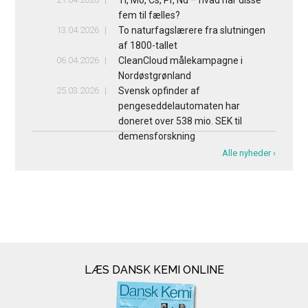
fem til fælles?
13.04.2026
To naturfagslærere fra slutningen
af 1800-tallet
06.04.2026
CleanCloud målekampagne i
Nordøstgrønland
25.03.2026
Svensk opfinder af
pengeseddelautomaten har
doneret over 538 mio. SEK til
demensforskning
Alle nyheder ›
LÆS DANSK KEMI ONLINE