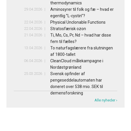
thermodynamics
29.04.2026
Aminosyrer til folk og fæ – hvad er
egentlig ”L-cystin”?
22.04.2026
Physical Unclonable Functions
22.04.2026
Stratosfærisk ozon
21.04.2026
Ti, Mo, Cs, Pr, Nd – hvad har disse
fem til fælles?
13.04.2026
To naturfagslærere fra slutningen
af 1800-tallet
06.04.2026
CleanCloud målekampagne i
Nordøstgrønland
25.03.2026
Svensk opfinder af
pengeseddelautomaten har
doneret over 538 mio. SEK til
demensforskning
Alle nyheder ›