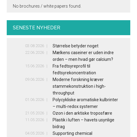
No brochures / white papers found.
SENESTE NYHEDER
03.08.2026
Størrelse betyder noget
22.06.2026
Mælkens caseiner er uden indre
orden – men hvad gør calcium?
15.06.2026
Fra fedtsyreprofil til
fedtsyrekoncentration
09.06.2026
Moderne forskning kræver
stammekonstruktion i high-
throughput
01.06.2026
Polycykliske aromatiske kulbrinter
– multi-redox systemer
21.05.2026
Ozon i den arktiske troposfære
11.05.2026
Plastik i luften – havets usynlige
bidrag
04.05.2026
Supporting chemical