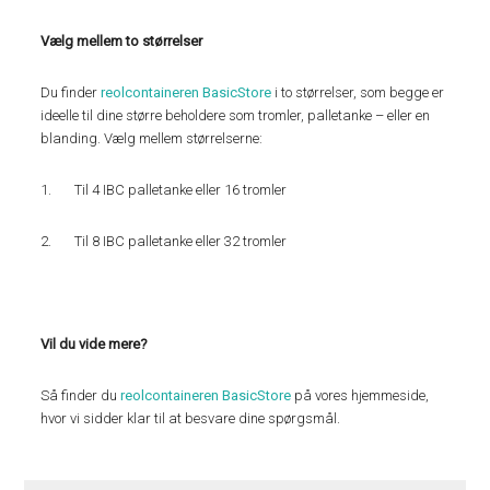
Vælg mellem to størrelser
Du finder
reolcontaineren BasicStore
i to størrelser, som begge er
ideelle til dine større beholdere som tromler, palletanke – eller en
blanding. Vælg mellem størrelserne:
1. Til 4 IBC palletanke eller 16 tromler
2. Til 8 IBC palletanke eller 32 tromler
Vil du vide mere?
Så finder du
reolcontaineren BasicStore
på vores hjemmeside,
hvor vi sidder klar til at besvare dine spørgsmål.