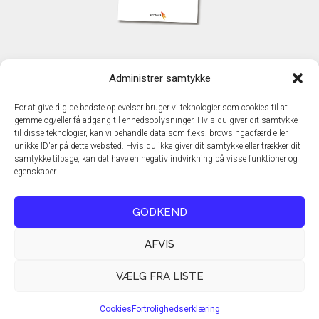
KONTAKT
Administrer samtykke
TechMedia A/S
Naverland 35
For at give dig de bedste oplevelser bruger vi teknologier som cookies til at
DK - 2600 Glostrup
gemme og/eller få adgang til enhedsoplysninger. Hvis du giver dit samtykke
www.techmedia.dk
til disse teknologier, kan vi behandle data som f.eks. browsingadfærd eller
Telefon: +45 43 24 26 28
unikke ID'er på dette websted. Hvis du ikke giver dit samtykke eller trækker dit
samtykke tilbage, kan det have en negativ indvirkning på visse funktioner og
E-mail:
info@techmedia.dk
egenskaber.
Privatlivspolitik
Cookiepolitik
GODKEND
AFVIS
VÆLG FRA LISTE
Cookies
Fortrolighedserklæring