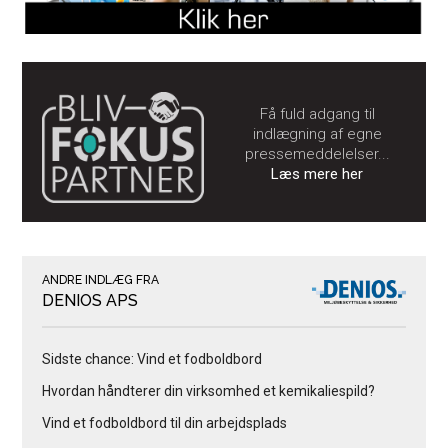
Få fuld adgang til
indlægning af egne
pressemeddelelser...
Læs mere her
ANDRE INDLÆG FRA
DENIOS APS
Sidste chance: Vind et fodboldbord
Hvordan håndterer din virksomhed et kemikaliespild?
Vind et fodboldbord til din arbejdsplads