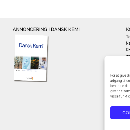
ANNONCERING I DANSK KEMI
K
T
Na
DK
w
Te
E-
Pr
For at give d
adgang til en
Co
behandle dat
giver dit sam
visse funkti
GO