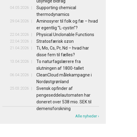
usynlige bidrag
04.05.2026
Supporting chemical
thermodynamics
29.04.2026
Aminosyrer til folk og fæ – hvad
er egentlig ”L-cystin”?
22.04.2026
Physical Unclonable Functions
22.04.2026
Stratosfærisk ozon
21.04.2026
Ti, Mo, Cs, Pr, Nd – hvad har
disse fem til fælles?
13.04.2026
To naturfagslærere fra
slutningen af 1800-tallet
06.04.2026
CleanCloud målekampagne i
Nordøstgrønland
25.03.2026
Svensk opfinder af
pengeseddelautomaten har
doneret over 538 mio. SEK til
demensforskning
Alle nyheder ›