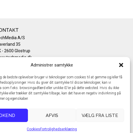
ONTAKT
echMedia A/S
verland 35
 - 2600 Glostrup
ww.techmedia.dk
lefon: +45 43 24 26 28
Administrer samtykke
mail:
info@techmedia.dk
ivatlivspolitik
ig de bedste oplevelser bruger vi teknologier som cookies til at gemme og/eller få
hedsoplysninger. Hvis du giver dit samtykke til disse teknologier, kan vi
okiepolitik
a som f.eks. browsingadfærd eller unikke ID'er på dette websted. Hvis du ikke
tykke eller trækker dit samtykke tilbage, kan det have en negativ indvirkning på
oner og egenskaber.
DKEND
AFVIS
VÆLG FRA LISTE
Cookies
Fortrolighedserklæring