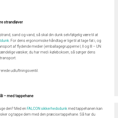
re strandløver
rand, sand og vand, så skal din dunk selvfølgelig være til at
tdunk
. For dens ergonomiske håndtag er lige til at tage fat i, og
nsport af flydende medier (emballagegrupperne I, II og III – UN
tændelige væsker, du har med i køleboksen, så sørger dens
 transport.
erede udluftningsventil.
stål – med tappehane
ruge den? Med en
FALCON sikkerhedsdunk
med tappehanen kan
æsker og tappe dem med den præcise tappehane. Så har du