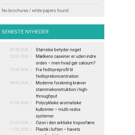
No brochures / white papers found.
SENESTE NYHEDER
03.08.2026
Størrelse betyder noget
22.06.2026
Mælkens caseiner er uden indre
orden – men hvad gør calcium?
15.06.2026
Fra fedtsyreprofil til
fedtsyrekoncentration
09.06.2026
Moderne forskning kræver
stammekonstruktion i high-
throughput
01.06.2026
Polycykliske aromatiske
kulbrinter – multi-redox
systemer
21.05.2026
Ozon i den arktiske troposfære
11.05.2026
Plastik i luften – havets