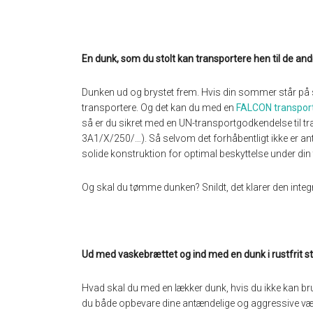
En dunk, som du stolt kan transportere hen til de and
Dunken ud og brystet frem. Hvis din sommer står på st
transportere. Og det kan du med en
FALCON transpor
så er du sikret med en UN-transportgodkendelse til tra
3A1/X/250/…). Så selvom det forhåbentligt ikke er an
solide konstruktion for optimal beskyttelse under din
Og skal du tømme dunken? Snildt, det klarer den integr
Ud med vaskebrættet og ind med en dunk i rustfrit 
Hvad skal du med en lækker dunk, hvis du ikke kan b
du både opbevare dine antændelige og aggressive v