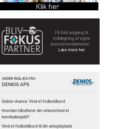
Få fuld adgang til
indlægning af egne
pressemeddelelser...
Læs mere her
ANDRE INDLÆG FRA
DENIOS APS
Sidste chance: Vind et fodboldbord
Hvordan håndterer din virksomhed et
kemikaliespild?
Vind et fodboldbord til din arbejdsplads