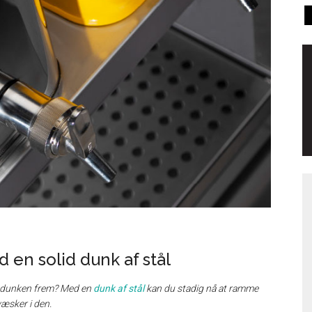
en solid dunk af stål
ise dunken frem? Med en
dunk af stål
kan du stadig nå at ramme
æsker i den.