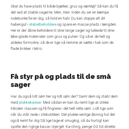
Skal du have plads til både bjælker, grus og værktøj? Så kan du få
det ved at stable sagerne. Men, men. Inden du ser en kæmpe
rodebunke foran dig, så hold en halv. Du kan stoppe alt dit
habengut i
stabelbeholdere
og spare en masse plads i længden.
Her er der åbne beholdere til dine lange sager og lukkede til dine
løbe-glade materialer som grus og pulver. Og så er de helt og
aldeles formsikre, så de er lige så nemme at sætte i hak som de
flade brikker i tetris.
Få styr på og plads til de små
sager
Har du også lidt søm her og lidt søm der? Saml dem og stabl dem
med
plukkekasser
. Med sådan en kan du nemt lige at stikke
hånden i kassen og få fingrene i det helt rette søm. Lidt lige som
når du står nede i slikbutikken. Det plukke-venlige åbning hul det
også nemt for dig Så lige tage et smugkig, så du hurtigt kan
spotte den rigtige kasse i bjerget. Ka-ching, penge OG tid direkte