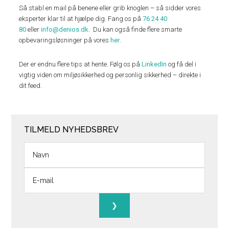
Så stabl en mail på benene eller grib knoglen – så sidder vores
eksperter klar til at hjælpe dig. Fang os på
76 24 40
80
eller
info@denios.dk
. Du kan også finde flere smarte
opbevaringsløsninger på vores
her
.
Der er endnu flere tips at hente. Følg os på
LinkedIn
og få del i
vigtig viden om miljøsikkerhed og personlig sikkerhed – direkte i
dit feed.
TILMELD NYHEDSBREV