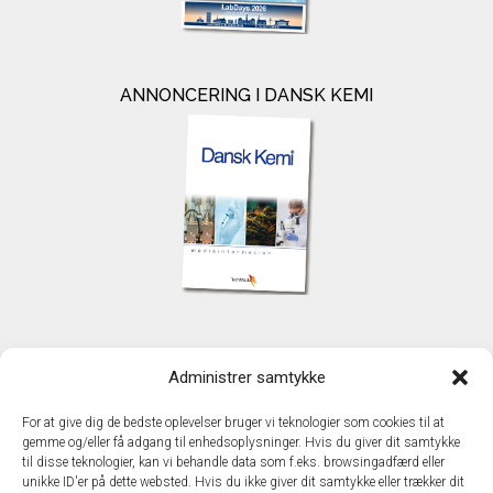
ANNONCERING I DANSK KEMI
KONTAKT
Administrer samtykke
TechMedia A/S
Naverland 35
For at give dig de bedste oplevelser bruger vi teknologier som cookies til at
DK - 2600 Glostrup
gemme og/eller få adgang til enhedsoplysninger. Hvis du giver dit samtykke
www.techmedia.dk
til disse teknologier, kan vi behandle data som f.eks. browsingadfærd eller
Telefon: +45 43 24 26 28
unikke ID'er på dette websted. Hvis du ikke giver dit samtykke eller trækker dit