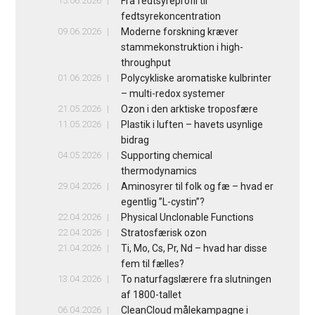
15.06.2026
Fra fedtsyreprofil til
fedtsyrekoncentration
09.06.2026
Moderne forskning kræver
stammekonstruktion i high-
throughput
01.06.2026
Polycykliske aromatiske kulbrinter
– multi-redox systemer
21.05.2026
Ozon i den arktiske troposfære
11.05.2026
Plastik i luften – havets usynlige
bidrag
04.05.2026
Supporting chemical
thermodynamics
29.04.2026
Aminosyrer til folk og fæ – hvad er
egentlig ”L-cystin”?
22.04.2026
Physical Unclonable Functions
22.04.2026
Stratosfærisk ozon
21.04.2026
Ti, Mo, Cs, Pr, Nd – hvad har disse
fem til fælles?
13.04.2026
To naturfagslærere fra slutningen
af 1800-tallet
06.04.2026
CleanCloud målekampagne i