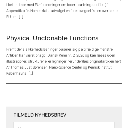
I forbindelse med EU-forordninger om fodertilsætningsstoffer (jf.
Appendiks) fik Nomenklaturudvalget en forespørgsel fra en oversætter i
EU om
Physical Unclonable Functions
Fremtidens sikkerhedsløsninger baserer sig på tilfældige mønstre.
Artiklen har været bragt i Dansk Kemi nr. 2, 2026 og kan læses uden
illustrationer, strukturer eller ligninger herunder(læs originalartiklen her)
Af Thomas Just Sørensen, Nano-Science Center og Kemisk Institut,
Københavns
TILMELD NYHEDSBREV