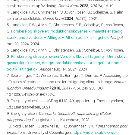
skovbrugets klimapåvirkning.
Dansk Kemi
2023
,
104
(6), 16-19.
4. Langkilde, F.W.; Christensen, S.B.; von Rosen, G.; Scheibye, S. Halm
som brændselskilde.
Dansk Kemi
2024
,
105
(2), 20-21.
5. Langkilde, F.W.; Arvin, E.; Christensen, S.B.; Scheibye, S.; von Rosen,
G.
Forskere og skovejer: Produktionsskovenes klimanytte er stadig
stærkt undervurderet – Altinget – Alt om politik: altinget.dk
Altinget
maj 28, 2024, 2024.
6. Langkilde, F.W.; Arvin, E.; Christensen, S.B.; Scheibye, S.; von Rosen,
G.
Forskere og skovejer svarer Verdens Skove: I tager fejl. Urørt skov
gavner ikke klimaet, det gør produktionsskov – Altinget – Alt om
politik: altinget.dk
.
Altinget
aug. 14, 2024, 2024.
7. Searchinger, T.D.; Wirsenius, S.; Beringer, T.; Dumas, P. Assessing the
efficiency of changes in land use for mitigating climate change.
Nature
(London, United Kingdom)
2018
,
564
(7735), 249-253. DOI:
10.1038/s41586-018-0757-z.
8. Energistyrelsen. LULUCF og iLUC. Afrapportering. Energistyrelsen,
Ed.; Energistyrelsen, 2021.
9. Energistyrelsen.
Danmarks Globale Klimapåvirkning, Global
afrapportering
. Energistyrelsen, København, 2023.
10. Nord-Larsen, T.; Brownell II, P.H.; Johannsen, V.K.
Forest carbon pool
projections.
University of Copenhagen,
https://videnskab.dk/wp-