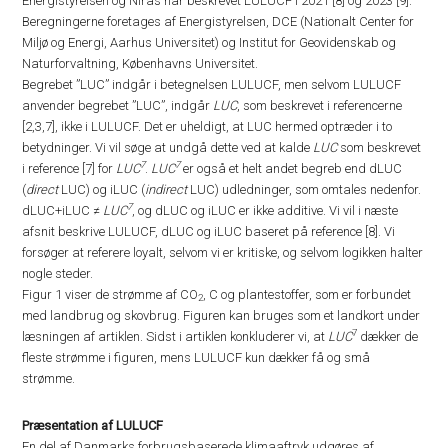
Energistyrelsen og Niras har beskrevet LULUCF i 2021 [8] og 2023 [9].
Beregningerne foretages af Energistyrelsen, DCE (Nationalt Center for
Miljø og Energi, Aarhus Universitet) og Institut for Geovidenskab og
Naturforvaltning, Københavns Universitet.
Begrebet ”LUC” indgår i betegnelsen LULUCF, men selvom LULUCF
anvender begrebet ”LUC”, indgår
LUC
, som beskrevet i referencerne
[2,3,7], ikke i LULUCF. Det er uheldigt, at LUC hermed optræder i to
betydninger. Vi vil søge at undgå dette ved at kalde
LUC
som beskrevet
7
7
i reference [7] for
LUC
.
LUC
er også et helt andet begreb end dLUC
(
direct
LUC) og iLUC (
indirect
LUC) udledninger, som omtales nedenfor.
7
dLUC+iLUC ≠
LUC
, og dLUC og iLUC er ikke additive. Vi vil i næste
afsnit beskrive LULUCF, dLUC og iLUC baseret på reference [8]. Vi
forsøger at referere loyalt, selvom vi er kritiske, og selvom logikken halter
nogle steder.
Figur 1 viser de strømme af CO
, C og plantestoffer, som er forbundet
2
med landbrug og skovbrug. Figuren kan bruges som et landkort under
7
læsningen af artiklen. Sidst i artiklen konkluderer vi, at
LUC
dækker de
fleste strømme i figuren, mens LULUCF kun dækker få og små
strømme.
Præsentation af LULUCF
En del af Danmarks forbrugsbaserede klimaaftryk udgøres af