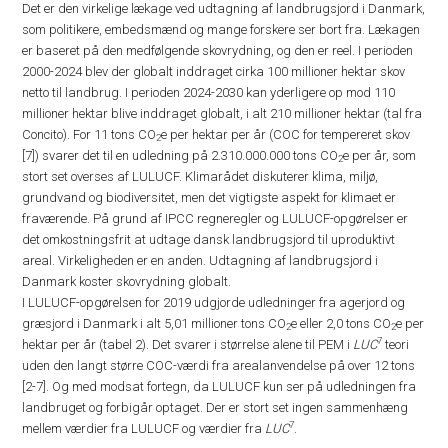
Det er den virkelige lækage ved udtagning af landbrugsjord i Danmark,
som politikere, embedsmænd og mange forskere ser bort fra. Lækagen
er baseret på den medfølgende skovrydning, og den er reel. I perioden
2000-2024 blev der globalt inddraget cirka 100 millioner hektar skov
netto til landbrug. I perioden 2024-2030 kan yderligere op mod 110
millioner hektar blive inddraget globalt, i alt 210 millioner hektar (tal fra
Concito). For 11 tons CO
e per hektar per år (COC for tempereret skov
2
[7]) svarer det til en udledning på 2.310.000.000 tons CO
e per år, som
2
stort set overses af LULUCF. Klimarådet diskuterer klima, miljø,
grundvand og biodiversitet, men det vigtigste aspekt for klimaet er
fraværende. På grund af IPCC regneregler og LULUCF-opgørelser er
det omkostningsfrit at udtage dansk landbrugsjord til uproduktivt
areal. Virkeligheden er en anden. Udtagning af landbrugsjord i
Danmark koster skovrydning globalt.
I LULUCF-opgørelsen for 2019 udgjorde udledninger fra agerjord og
græsjord i Danmark i alt 5,01 millioner tons CO
e eller 2,0 tons CO
e per
2
2
7
hektar per år (tabel 2). Det svarer i størrelse alene til PEM i
LUC
teori
uden den langt større COC-værdi fra arealanvendelse på over 12 tons
[2-7]. Og med modsat fortegn, da LULUCF kun ser på udledningen fra
landbruget og forbigår optaget. Der er stort set ingen sammenhæng
7
mellem værdier fra LULUCF og værdier fra
LUC
.