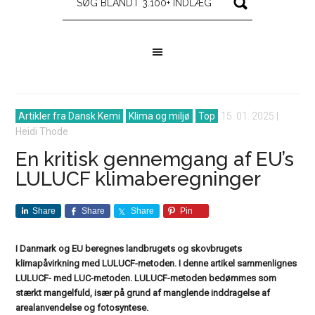
Artikler fra Dansk Kemi
Klima og miljø
Top
15. 01. 2025
|
Heidi Thode
En kritisk gennemgang af EU’s
LULUCF klimaberegninger
Share
Share
Share
Pin
I Danmark og EU beregnes landbrugets og skovbrugets
klimapåvirkning med LULUCF-metoden. I denne artikel sammenlignes
LULUCF- med LUC-metoden. LULUCF-metoden bedømmes som
stærkt mangelfuld, især på grund af manglende inddragelse af
arealanvendelse og fotosyntese.