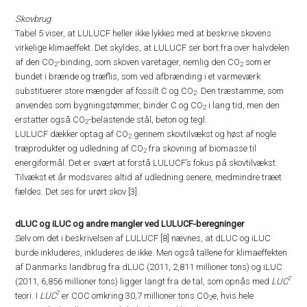
Skovbrug
Tabel 5 viser, at LULUCF heller ikke lykkes med at beskrive skovens
virkelige klimaeffekt. Det skyldes, at LULUCF ser bort fra over halvdelen
af den CO
-binding, som skoven varetager, nemlig den CO
som er
2
2
bundet i brænde og træflis, som ved afbrænding i et varmeværk
substituerer store mængder af fossilt C og CO
. Den træstamme, som
2
anvendes som bygningstømmer, binder C og CO
i lang tid, men den
2
erstatter også CO
-belastende stål, beton og tegl.
2
LULUCF dækker optag af CO
gennem skovtilvækst og høst af nogle
2
træprodukter og udledning af CO
fra skovning af biomasse til
2
energiformål. Det er svært at forstå LULUCF’s fokus på skovtilvækst.
Tilvækst et år modsvares altid af udledning senere, medmindre træet
fældes. Det ses for urørt skov [3].
dLUC og iLUC og andre mangler ved LULUCF-beregninger
Selv om det i beskrivelsen af LULUCF [8] nævnes, at dLUC og iLUC
burde inkluderes, inkluderes de ikke. Men også tallene for klimaeffekten
af Danmarks landbrug fra dLUC (2011, 2,811 millioner tons) og iLUC
7
(2011, 6,856 millioner tons) ligger langt fra de tal, som opnås med
LUC
7
teori. I
LUC
er COC omkring 30,7 millioner tons CO
e, hvis hele
2