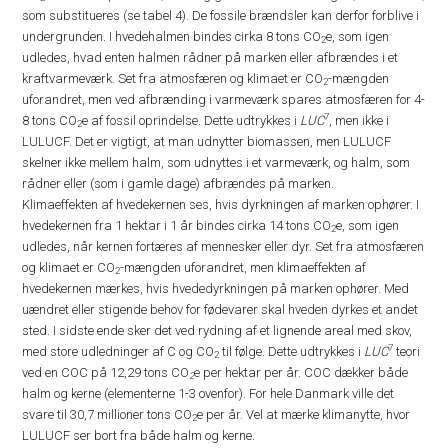
som substitueres (se tabel 4). De fossile brændsler kan derfor forblive i
undergrunden. I hvedehalmen bindes cirka 8 tons CO
e, som igen
2
udledes, hvad enten halmen rådner på marken eller afbrændes i et
kraftvarmeværk. Set fra atmosfæren og klimaet er CO
-mængden
2
uforandret, men ved afbrænding i varmeværk spares atmosfæren for 4-
7
8 tons CO
e af fossil oprindelse. Dette udtrykkes i
LUC
, men ikke i
2
LULUCF. Det er vigtigt, at man udnytter biomassen, men LULUCF
skelner ikke mellem halm, som udnyttes i et varmeværk, og halm, som
rådner eller (som i gamle dage) afbrændes på marken.
Klimaeffekten af hvedekernen ses, hvis dyrkningen af marken ophører. I
hvedekernen fra 1 hektar i 1 år bindes cirka 14 tons CO
e, som igen
2
udledes, når kernen fortæres af mennesker eller dyr. Set fra atmosfæren
og klimaet er CO
-mængden uforandret, men klimaeffekten af
2
hvedekernen mærkes, hvis hvededyrkningen på marken ophører. Med
uændret eller stigende behov for fødevarer skal hveden dyrkes et andet
sted. I sidste ende sker det ved rydning af et lignende areal med skov,
7
med store udledninger af C og CO
til følge. Dette udtrykkes i
LUC
teori
2
ved en COC på 12,29 tons CO
e per hektar per år. COC dækker både
2
halm og kerne (elementerne 1-3 ovenfor). For hele Danmark ville det
svare til 30,7 millioner tons CO
e per år. Vel at mærke klimanytte, hvor
2
LULUCF ser bort fra både halm og kerne.