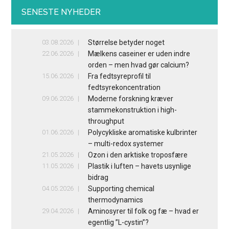
SENESTE NYHEDER
03.08.2026
Størrelse betyder noget
22.06.2026
Mælkens caseiner er uden indre
orden – men hvad gør calcium?
15.06.2026
Fra fedtsyreprofil til
fedtsyrekoncentration
09.06.2026
Moderne forskning kræver
stammekonstruktion i high-
throughput
01.06.2026
Polycykliske aromatiske kulbrinter
– multi-redox systemer
21.05.2026
Ozon i den arktiske troposfære
11.05.2026
Plastik i luften – havets usynlige
bidrag
04.05.2026
Supporting chemical
thermodynamics
29.04.2026
Aminosyrer til folk og fæ – hvad er
egentlig ”L-cystin”?