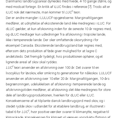
Danmarks landbrugsareal dyrkedes med hvede, 4-10 gange større, og
med modsat fortegn. En kritik af iLUC findes i reference [7]. Trods alt er
7
iLUC nok det nærmeste, man kommer til
LUC
teori.
Der er andre mangler i LULUCF-opgørelserne. Marginaltilgangen
medfører, at udnyttelse af eksisterende land ikke medregnes i iLUC. For
dLUC gælder, at kun afskovning inden for de seneste 10 år regnes med,
og dLUC medtager kun udledninger fra afskovning i tropiske lande,
ikke i tempererede lande. Der sker omfattende skovrydning i for
eksempel Canada. Eksisterende landbrugsland bør regnes med,
eftersom dets produktion af føde giver mulighed for at lagre C
andetsteds. Det fremgår tydeligt, hvis produktionen ophører, og et
lignende areal af skov skal ryddes.
7
LUC
teori anvender en afskrivning over 100 år. Det svarer til en
livscyklus for løvskov, eller omkring to generationer for nåleskov. LULUCF
anvender en afskrivning over 10 eller 20 år. Marginaltilgangen, 10-års
begrænsningen, udelukkelsen af afskovning i tempererede lande og
afskrivningstiden medfører, at afskovning slet ikke medregnes for store
dele af landbrugsproduktionen, hverken for dLUC eller iLUC.
Konsekvenserne af at tilplante dansk landbrugsjord med skov, og i
stedet rydde skov i udlandet for at etablere landbrug, er illustreret i
7
tabel 6 for
LUC
, hvor positive værdier svarer til klimanytte, negative til
klimaskade. Konsekvensen for klimaet vil være en uproduktiv flytning af