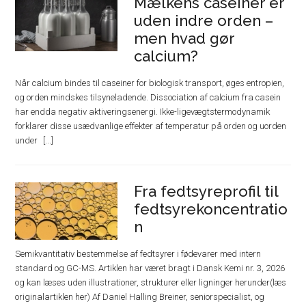
Mælkens caseiner er
uden indre orden –
men hvad gør
calcium?
Når calcium bindes til caseiner for biologisk transport, øges entropien,
og orden mindskes tilsyneladende. Dissociation af calcium fra casein
har endda negativ aktiveringsenergi. Ikke-ligevægtstermodynamik
forklarer disse usædvanlige effekter af temperatur på orden og uorden
under
Fra fedtsyreprofil til
fedtsyrekoncentratio
n
Semikvantitativ bestemmelse af fedtsyrer i fødevarer med intern
standard og GC-MS. Artiklen har været bragt i Dansk Kemi nr. 3, 2026
og kan læses uden illustrationer, strukturer eller ligninger herunder(læs
originalartiklen her) Af Daniel Halling Breiner, seniorspecialist, og