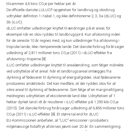
tilsammen 4,6 tons CO
e per hektar per år.
2
De officielle danske LULUCF-opgørelser for landbrug og skovbrug
udtrykker definition 1 i tabel 1, og ikke definitionerne 2, 3, 3a (dLUC) og
3b (iLUC).
dLUC omfatter udledninger knyttet til ændringer på et areal, for
eksempel når en skov ryddes til landbrugsjord. Kun afskovning inden
for de seneste 10 år regnes med, og kun udledninger fra afskovning i
tropiske lande, ikke i tempererede lande. Det danske forbrug forårsager
udledning af 2,811 millioner tons CO
e (2011) i dLUC-effekter fra
2
afskovning i troperne [8].
iLUC omfatter udledninger knyttet til arealændring, som følger indirekte
ved udnyttelse af et areal. Når et landbrugsareal omlægges fra
dyrkning af fødevarer til dyrkning af energiafgrøder, skal fødevarerne
produceres andetsteds. Det kan medføre, at der ryddes skov for at
sikre areal til dyrkning af fødevarerne. Som følge af en marginaltilgang
medregnes udnyttelsen af eksisterende land ikke. Udnyttelsen af 1
hektar dyrket land i ét år resulterer i iLUC-effekter på 1.290 kilo CO
e
2
(2015). Det danske forbrug forårsager udledning af 6,856 millioner tons
CO
e (2011) i iLUC-effekter [8]. Et større tal end for dLUC.
2
EU-Kommissionen anbefaler, at ”LUC”-emissioner i produkters
miljømæssige fodaftryk afskrives jævnt over 20 år. En sammenligning