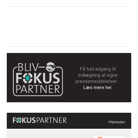
Få fuld adgang til
indlægning af egne
pressemeddelelser...
Læs mere her
/Nyheder