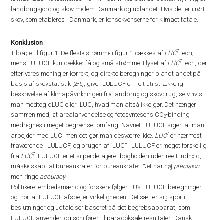
landbrugsjord og skov mellem Danmark og udlandet. Hvis det er urørt
skov, som etableres i Danmark, er konsekvenserne for klimaet fatale.
Konklusion
7
Tilbage til figur 1. De fleste strømme i figur 1 dækkes af
LUC
teori,
7
mens LULUCF kun dækker få og små strømme. I lyset af
LUC
teori, der
efter vores mening er korrekt, og direkte beregninger blandt andet på
basis af skovstatistik [2-6], giver LULUCF en helt utilstrækkelig
beskrivelse af klimapåvirkningen fra landbrug og skovbrug, selv hvis
man medtog dLUC eller iLUC, hvad man altså ikke gør. Det hænger
sammen med, at arealanvendelse og fotosyntesens CO
-binding
2
medregnes i meget begrænset omfang. Navnet LULUCF siger, at man
7
arbejder med LUC, men det gør man desværre ikke.
LUC
er nærmest
fraværende i LULUCF, og brugen af ”LUC” i LULUCF er meget forskellig
7
fra
LUC
. LULUCF er et superdetaljeret bogholderi uden reelt indhold,
måske skabt af bureaukrater for bureaukrater. Det har høj
precision
,
men ringe
accuracy
.
Politikere, embedsmænd og forskere følger EU’s LULUCF-beregninger
og tror, at LULUCF afspejler virkeligheden. Det sætter sig spor i
beslutninger og udtalelser baseret på det begrebsapparat, som
LULUCF anvender, og som fører til paradoksale resultater. Dansk