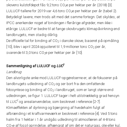
skovens kulstofdepot fås 9,2 tons CO
e per hektar per år (2018) [3].
2
LULUCF-tallene for 2019 var 4,6 tons CO
e per hektar per år (tabel 2).
2
Betydeligt lavere, men trods alt med det samme fortegn. Det skyldes, at
IPCC anerkender noget af bindingen i flerårige afgrøder, men ikke i
etårige. LULUCF er bedre til at fange skovbrugets klimapåvirkning end
landbrugets, men stadig dårlig.
De officielle tal for binding af CO
i danske skove, baseret på opmåling
2
[10], blev i april 2024 opjusteret til 1,9 millioner tons CO
per år,
2
svarende til 3,0 tons CO
e per hektar per år [10].
2
7
Sammenligning af LULUCF og
LUC
Landbrug
Den alvorligste anke mod LULUCF-opgørelserne er, at de fokuserer på
landbrugets udledning af CO
og ser bort fra den omfattende
2
fotosyntese og binding af CO
i landbruget, som er langt større end
2
udledningen, se figur 1. LULUCF tager i helt utilstrækkelig grad hensyn
7
til
LUC
og arealanvendelse, som beskrevet i reference [2-7].
Klimaeffekten af dyrkning og bjærgning af hvedehalm fulgt af
afbrænding i et kraftvarmeværk er beskrevet i reference [4]. Ved 5 tons
halm fra 1 hektar i 1 år undgås udledning til atmosfæren af 4-8 tons
CO
e af fossil oprindelse, afhængigt af om det er naturgas, olie eller kul,
2