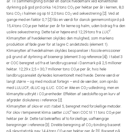
år. Til sammenligning binder en dansk hvedemark ved konventionel
dyrkning på god jord cirka 14,0 tons CO
per hektar per år i kernen, 8,0
2
tons CO
i halmen og op til 2,0 tons CO
ved sekvestrering [2]. Ved at
2
2
gange med en faktor 0,7 [2] fås en værdi for dansk gennemsnitsjord på
15,4 tons CO
e per hektar per år for kerne og halm, uden bidrag fra den
2
7
usikre sekvestrering. Dette tal er højere end 12,29 tons fra
LUC
.
Klimanytten af hvedekernen skyldes den mulighed, som markens
produktion af føde giver for at lagre C andetsteds (element 1).
Klimanytten af hvedehalmen skyldes besparelser i fossile emissioner
på grund af dyrkning af bioenergi (element 3 og reference [4]). I tabel 3
er COC beregnet ud fra et landbrugsareal i Danmark på 2,5 millioner
hektar. 12,29 x 2,5 = 30,7 millioner tons CO
e per år, hvis hele
2
landbrugsarealet dyrkedes konventionelt med hvede. Denne værdi er
langt større – og med modsat fortegn – end de værdier, som opnås
med LULUCF, dLUC og iLUC. COC er ikke en CO
-udledning, men en
2
klimanytte udtrykt i CO
e-enheder. Effekten af sædskifte og en kurv af
2
afgrøder diskuteres i reference [2].
Klimanytten af skov er vist i tabel 5, beregnet med forskellige metoder.
7
For skov i tempereret klima sætter
LUC
teori COC til 11 tons CO
e per
2
hektar per år. Dette tal bekræftes af to forskellige, uafhængige
beregninger i reference [3]. Direkte beregning af CO
-binding baseret
2
på skovstatistik gav 14,4 tons CO
e per hektar per år [3]. Baseret på
2