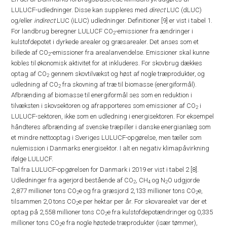
LULUCF-udledninger. Disse kan suppleres med
direct
LUC (dLUC)
og/eller
indirect
LUC (iLUC) udledninger. Definitioner [9] er vist i tabel 1.
For landbrug beregner LULUCF CO
-emissioner fra ændringer i
2
kulstofdepotet i dyrkede arealer og græsarealer. Det anses som et
billede af CO
-emissioner fra arealanvendelse. Emissioner skal kunne
2
kobles til økonomisk aktivitet for at inkluderes. For skovbrug dækkes
optag af CO
gennem skovtilvækst og høst af nogle træprodukter, og
2
udledning af CO
fra skovning af træ til biomasse (energiformål).
2
Afbrænding af biomasse til energiformål ses som en reduktion i
tilvæksten i skovsektoren og afrapporteres som emissioner af CO
i
2
LULUCF-sektoren, ikke som en udledning i energisektoren. For eksempel
håndteres afbrænding af svenske træpiller i danske energianlæg som
et mindre nettooptag i Sveriges LULUCF-opgørelse, men tæller som
nulemission i Danmarks energisektor. I alt en negativ klimapåvirkning
ifølge LULUCF.
Tal fra LULUCF-opgørelsen for Danmark i 2019 er vist i tabel 2 [8].
Udledninger fra agerjord bestående af CO
, CH
og N
O udgjorde
2
4
2
2,877 millioner tons CO
e og fra græsjord 2,133 millioner tons CO
e,
2
2
tilsammen 2,0 tons CO
e per hektar per år. For skovarealet var der et
2
optag på 2,558 millioner tons CO
e fra kulstofdepotændringer og 0,335
2
millioner tons CO
e fra nogle høstede træprodukter (især tømmer),
2