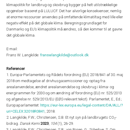
klimapolitik for landbrug og skovbrug bygger på helt utilstrækkelige
opgørelser baseret på LULUCF. Det har alvorlige konsekvenser, nemlig
at enorme ressourcer anvendes på omfattende klimatiltag med lille eller
negativ effekt på det globale klima. Beregningsgrundlaget for
Danmarks og EU’s klimapolitik må ændres, så den kommer til at gavne
det globale klima.
E-mail:
Frans W. Langkilde:
franswlangkilde@outlook.dk
Referencer
1. Europa-Parlamentets og Rådets forordning (EU) 2018/841 af 30. maj
2018 om medtagelse af drivhusgasemissioner og -optag fra
arealanvendelse, ændret arealanvendelse og skovbrug i klima- og
energirammen for 2030 og om ændring af forordning (EU) nr. 525/2013
og afgørelse nr. 529/2013/EU (EØS-relevant tekst). Parlamentet, E., Ed.;
Europaparlamentet:
https://eur-lex.europa.eu/legal-content/DA/ALL/?
uri=CELEX:32018R0841
, 2018.
2. Langkilde, F.W.; Christensen, S.B. Et nyt syn på landbrugets CO
-
2
bidrag.
Dansk Kemi
2023
,
104
(1), 26-29.
3. Langkilde, F.W.; Christensen, S.B.; von Rosen, G.; Scheibye, S. Om