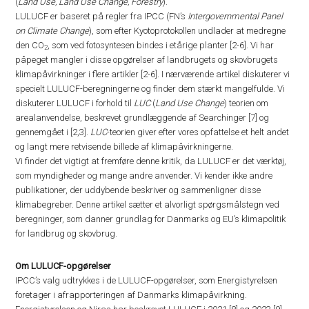
(
Land Use, Land Use Change, Forestry
).
LULUCF er baseret på regler fra IPCC (FN’s
Intergovernmental Panel
on Climate Change
), som efter Kyotoprotokollen undlader at medregne
den CO
, som ved fotosyntesen bindes i etårige planter [2-6]. Vi har
2
påpeget mangler i disse opgørelser af landbrugets og skovbrugets
klimapåvirkninger i flere artikler [2-6]. I nærværende artikel diskuterer vi
specielt LULUCF-beregningerne og finder dem stærkt mangelfulde. Vi
diskuterer LULUCF i forhold til
LUC
(
Land Use Change
) teorien om
arealanvendelse, beskrevet grundlæggende af Searchinger [7] og
gennemgået i [2,3].
LUC
-teorien giver efter vores opfattelse et helt andet
og langt mere retvisende billede af klimapåvirkningerne.
Vi finder det vigtigt at fremføre denne kritik, da LULUCF er det værktøj,
som myndigheder og mange andre anvender. Vi kender ikke andre
publikationer, der uddybende beskriver og sammenligner disse
klimabegreber. Denne artikel sætter et alvorligt spørgsmålstegn ved
beregninger, som danner grundlag for Danmarks og EU’s klimapolitik
for landbrug og skovbrug.
Om LULUCF-opgørelser
IPCC’s valg udtrykkes i de LULUCF-opgørelser, som Energistyrelsen
foretager i afrapporteringen af Danmarks klimapåvirkning.