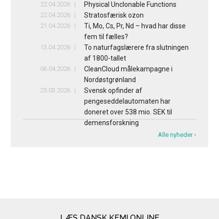
22.04.2026
Physical Unclonable Functions
22.04.2026
Stratosfærisk ozon
21.04.2026
Ti, Mo, Cs, Pr, Nd – hvad har disse
fem til fælles?
13.04.2026
To naturfagslærere fra slutningen
af 1800-tallet
06.04.2026
CleanCloud målekampagne i
Nordøstgrønland
25.03.2026
Svensk opfinder af
pengeseddelautomaten har
doneret over 538 mio. SEK til
demensforskning
Alle nyheder ›
LÆS DANSK KEMI ONLINE