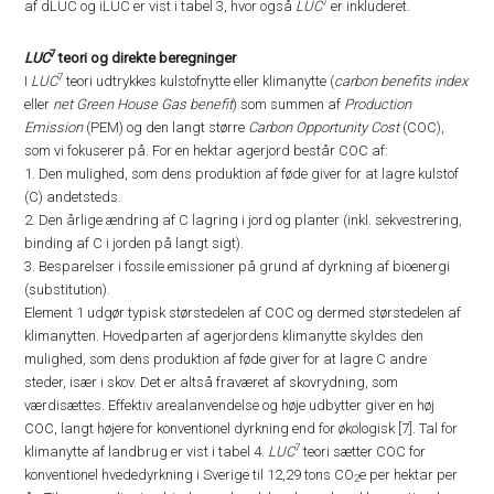
7
af dLUC og iLUC er vist i tabel 3, hvor også
LUC
er inkluderet.
7
LUC
teori og direkte beregninger
7
I
LUC
teori udtrykkes kulstofnytte eller klimanytte (
carbon benefits index
eller
net Green House Gas benefit
) som summen af
Production
Emission
(PEM) og den langt større
Carbon Opportunity Cost
(COC),
som vi fokuserer på. For en hektar agerjord består COC af:
1. Den mulighed, som dens produktion af føde giver for at lagre kulstof
(C) andetsteds.
2. Den årlige ændring af C lagring i jord og planter (inkl. sekvestrering,
binding af C i jorden på langt sigt).
3. Besparelser i fossile emissioner på grund af dyrkning af bioenergi
(substitution).
Element 1 udgør typisk størstedelen af COC og dermed størstedelen af
klimanytten. Hovedparten af agerjordens klimanytte skyldes den
mulighed, som dens produktion af føde giver for at lagre C andre
steder, især i skov. Det er altså fraværet af skovrydning, som
værdisættes. Effektiv arealanvendelse og høje udbytter giver en høj
COC, langt højere for konventionel dyrkning end for økologisk [7]. Tal for
7
klimanytte af landbrug er vist i tabel 4.
LUC
teori sætter COC for
konventionel hvededyrkning i Sverige til 12,29 tons CO
e per hektar per
2