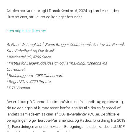
Artiklen har været bragt i Dansk Kemi nr. 6, 2024 og kan læses uden
illustrationer, strukturer og ligninger herunder.
Læs originalartiklen her
1
2
3
Af Frans W. Langkilde
, Søren Brøgger Christensen
, Gustav von Rosen
,
4
5
Sten Scheibye
og Erik Arvin
1
Katrinedal I/S, 4780 Stege
2
Institut for Lægemiddeldesign og Farmakologi, Københavns
Universitet
3
Rudbjerggaard, 4983 Dannemare
4
Bøged Skov, 4720 Præstø
5
DTU Sustain
Der er fokus på Danmarks klimapåvirkning fra landbrug og skovbrug,
da udledningen af klimagasser herfra anslås til cirka en fjerdedel af
landets samlede emissioner af CO
-ækvivalenter (CO
e). De officielle
2
2
beregninger følger Europa-Parlamentets og Rådets forordning fra 2018
[1]. Forordningen er under revision. Beregningsmetoden kaldes LULUCF