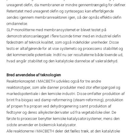
ureageret olefin, da membranen er mindre gennemtrængelig for olefiner.
Retentatet med ureageret olefin og syntesegas kan efterfølgende
sendes igennem membranreaktoren igen, så der opnås effektiv olefin
omdannelse.
SLP-monolitterne med membransystemet er blevet testet på
demonstrationsanlægget i flere tusinde timer med en industriel olefin
fødestrøm af teknisk kvalitet, som også indeholder urenheder. Disse
tests er altafgørende for at vise systemets og processens stabilitet og
det kommercielle potentiale. Indtil nu ser resultaterne både lovende ud,
hvad angår stabilitet og den katalytiske dannelse af valeraldehyd.
Bred anvendelse af teknologien
Reaktorkonceptet i MACBETH udvikles også for tre andre
reaktionstyper, som alle danner produkter med stor efterspørgsel og
markedspotentiale i den kemiske industri. Disse omfatter produktion af
brint fra biogas ved damp-reformering (steam-reforming), produktion
af propen fra propan ved dehydrogenering samt produktion af
fedtsyrer og deres alkylesterderivater ud fra vegetabilske olier. De
første to processer benytter kemiske katalysatorsystemer, mens den
sidste anvender en biokemisk katalysator.
Alle reaktionerne i MACBETH deler det fælles træk, at den katalytiske