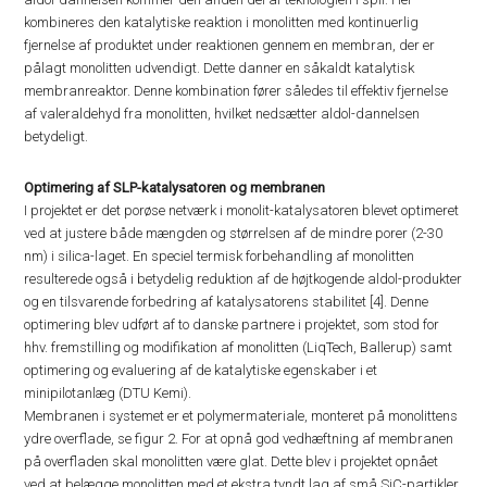
kombineres den katalytiske reaktion i monolitten med kontinuerlig
fjernelse af produktet under reaktionen gennem en membran, der er
pålagt monolitten udvendigt. Dette danner en såkaldt katalytisk
membranreaktor. Denne kombination fører således til effektiv fjernelse
af valeraldehyd fra monolitten, hvilket nedsætter aldol-dannelsen
betydeligt.
Optimering af SLP-katalysatoren og membranen
I projektet er det porøse netværk i monolit-katalysatoren blevet optimeret
ved at justere både mængden og størrelsen af de mindre porer (2-30
nm) i silica-laget. En speciel termisk forbehandling af monolitten
resulterede også i betydelig reduktion af de højtkogende aldol-produkter
og en tilsvarende forbedring af katalysatorens stabilitet [4]. Denne
optimering blev udført af to danske partnere i projektet, som stod for
hhv. fremstilling og modifikation af monolitten (LiqTech, Ballerup) samt
optimering og evaluering af de katalytiske egenskaber i et
minipilotanlæg (DTU Kemi).
Membranen i systemet er et polymermateriale, monteret på monolittens
ydre overflade, se figur 2. For at opnå god vedhæftning af membranen
på overfladen skal monolitten være glat. Dette blev i projektet opnået
ved at belægge monolitten med et ekstra tyndt lag af små SiC-partikler