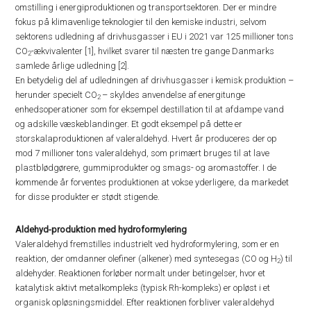
omstilling i energiproduktionen og transportsektoren. Der er mindre
fokus på klimavenlige teknologier til den kemiske industri, selvom
sektorens udledning af drivhusgasser i EU i 2021 var 125 millioner tons
CO
-ækvivalenter [1], hvilket svarer til næsten tre gange Danmarks
2
samlede årlige udledning [2].
En betydelig del af udledningen af drivhusgasser i kemisk produktion –
herunder specielt CO
– skyldes anvendelse af energitunge
2
enhedsoperationer som for eksempel destillation til at afdampe vand
og adskille væskeblandinger. Et godt eksempel på dette er
storskalaproduktionen af valeraldehyd. Hvert år produceres der op
mod 7 millioner tons valeraldehyd, som primært bruges til at lave
plastblødgørere, gummiprodukter og smags- og aromastoffer. I de
kommende år forventes produktionen at vokse yderligere, da markedet
for disse produkter er stødt stigende.
Aldehyd-produktion med hydroformylering
Valeraldehyd fremstilles industrielt ved hydroformylering, som er en
reaktion, der omdanner olefiner (alkener) med syntesegas (CO og H
) til
2
aldehyder. Reaktionen forløber normalt under betingelser, hvor et
katalytisk aktivt metalkompleks (typisk Rh-kompleks) er opløst i et
organisk opløsningsmiddel. Efter reaktionen forbliver valeraldehyd