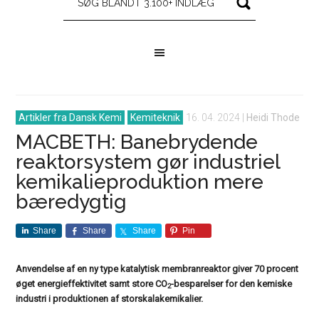
Artikler fra Dansk Kemi
Kemiteknik
16. 04. 2024
|
Heidi Thode
MACBETH: Banebrydende
reaktorsystem gør industriel
kemikalieproduktion mere
bæredygtig
Share
Share
Share
Pin
Anvendelse af en ny type katalytisk membranreaktor giver 70 procent
øget energieffektivitet samt store CO
-besparelser for den kemiske
2
industri i produktionen af storskalakemikalier.