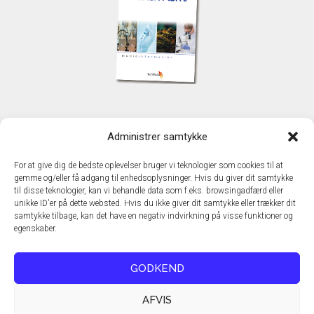
KONTAKT
Administrer samtykke
TechMedia A/S
Naverland 35
For at give dig de bedste oplevelser bruger vi teknologier som cookies til at
DK - 2600 Glostrup
gemme og/eller få adgang til enhedsoplysninger. Hvis du giver dit samtykke
www.techmedia.dk
til disse teknologier, kan vi behandle data som f.eks. browsingadfærd eller
Telefon: +45 43 24 26 28
unikke ID'er på dette websted. Hvis du ikke giver dit samtykke eller trækker dit
samtykke tilbage, kan det have en negativ indvirkning på visse funktioner og
E-mail:
info@techmedia.dk
egenskaber.
Privatlivspolitik
Cookiepolitik
GODKEND
AFVIS