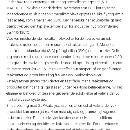
under høje reaktionstemperaturer og specielle betingelser [5]. I
MACBETH udvikles en anderledes lav-temperatur SLP-katalysator
indeholdende et Rh-phosphit metalkompleks opløst i en ikke-flygtig amin
(sebacate), som smelter ved 85°C. Denne væske har et ubetydeligt lavt
damptryk ved den typiske temperatur for industriel hydroformylering
på 110-130°C.
Væsken indeholdende metalkomplekset er fordelt på et keramisk
materiale udformet som en monolitisk struktur, se figur 1. Monolitten
består af siliciumkarbid (SiC) pålagt silica (SiO
) nanopartikler. Dette
2
lag har en multimodal porestørrelsesfordeling, hvor mindre porer (2-30
nm) giver det nødvendige overfladeareal til spredning af væsken, mens
de større porer (cirka 15 µm) sikrer effektiv transport af de gasformige
reaktanter og produkter til og fra væsken. Makroskopisk er
katalysatoren (monolitten) derfor en fast fase, mens reaktanter og
produkter befinder sig i gasfasen under reaktionsbetingelserne, hvilket
eliminerer behovet for den energikrævende adskillelse af valeraldehyd
fra katalysatorsystemet.
En udfordring med SLP-katalysatoren er, at en del af valeraldehyd-
produktet kan undergå reaktion med sig selv og danne højtkogende
aldol-produkter. Disse molekyler kondenserer delvist i monolittens
porøse netværk og deaktiverer katalysatoren over tid. For at reducere
aldol-dannelsen kommer den anden del af teknologien i spil. Her