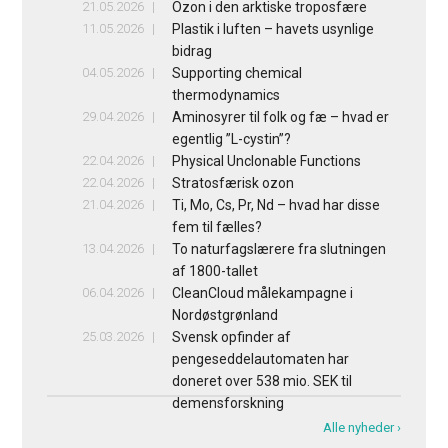
21.05.2026
Ozon i den arktiske troposfære
11.05.2026
Plastik i luften – havets usynlige
bidrag
04.05.2026
Supporting chemical
thermodynamics
29.04.2026
Aminosyrer til folk og fæ – hvad er
egentlig ”L-cystin”?
22.04.2026
Physical Unclonable Functions
22.04.2026
Stratosfærisk ozon
21.04.2026
Ti, Mo, Cs, Pr, Nd – hvad har disse
fem til fælles?
13.04.2026
To naturfagslærere fra slutningen
af 1800-tallet
06.04.2026
CleanCloud målekampagne i
Nordøstgrønland
25.03.2026
Svensk opfinder af
pengeseddelautomaten har
doneret over 538 mio. SEK til
demensforskning
Alle nyheder ›