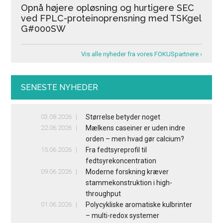
Opnå højere opløsning og hurtigere SEC
ved FPLC-proteinoprensning med TSKgel
G#000SW
Vis alle nyheder fra vores FOKUSpartnere ›
SENESTE NYHEDER
03.08.2026
Størrelse betyder noget
22.06.2026
Mælkens caseiner er uden indre
orden – men hvad gør calcium?
15.06.2026
Fra fedtsyreprofil til
fedtsyrekoncentration
09.06.2026
Moderne forskning kræver
stammekonstruktion i high-
throughput
01.06.2026
Polycykliske aromatiske kulbrinter
– multi-redox systemer