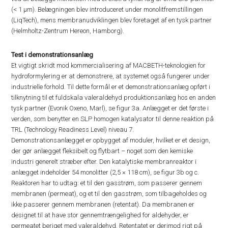
(< 1 µm). Belægningen blev introduceret under monolitfremstillingen
(LiqTech), mens membranudviklingen blev foretaget af en tysk partner
(Helmholtz-Zentrum Hereon, Hamborg).
Test i demonstrationsanlæg
Et vigtigt skridt mod kommercialisering af MACBETH-teknologien for
hydroformylering er at demonstrere, at systemet også fungerer under
industrielle forhold. Til dette formål er et demonstrationsanlæg opført i
tilknytning til et fuldskala valeraldehyd produktionsanlæg hos en anden
tysk partner (Evonik Oxeno, Marl), se figur 3a. Anlægget er det første i
verden, som benytter en SLP homogen katalysator til denne reaktion på
TRL (Technology Readiness Level) niveau 7.
Demonstrationsanlægget er opbygget af moduler, hvilket er et design,
der gør anlægget fleksibelt og flytbart – noget som den kemiske
industri generelt stræber efter. Den katalytiske membranreaktor i
anlægget indeholder 54 monolitter (2,5 × 118 cm), se figur 3b og c.
Reaktoren har to udtag: et til den gasstrøm, som passerer gennem
membranen (permeat), og et til den gasstrøm, som tilbageholdes og
ikke passerer gennem membranen (retentat). Da membranen er
designet til at have stor gennemtrængelighed for aldehyder, er
permeatet beriget med valeraldehyd. Retentatet er derimod rigt på