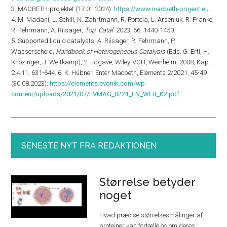
3. MACBETH-projektet (17.01.2024):
https://www.macbeth-project.eu
.
4. M. Madani, L. Schill, N. Zahrtmann, R. Portela, L. Arsenjuk, R. Franke,
R. Fehrmann, A. Riisager,
Top. Catal
. 2023, 66, 1440-1450.
5. Supported liquid catalysts. A. Riisager, R. Fehrmann, P.
Wasserscheid,
Handbook of Heterogeneous Catalysis
(Eds. G. Ertl, H.
Knözinger, J. Weitkamp), 2. udgave, Wiley-VCH, Weinheim, 2008, Kap.
2.4.11, 631-644. 6. K. Hübner, Enter Macbeth, Elements 2/2021, 45-49
(30.08.2023):
https://elements.evonik.com/wp-
content/uploads/2021/07/EVMAG_0221_EN_WEB_K2.pdf
.
SENESTE NYT FRA REDAKTIONEN
Størrelse betyder
noget
Hvad præcise størrelsesmålinger af
proteiner kan fortælle os om deres