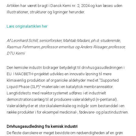
Artiklen har været bragt i Dansk Kemi nr. 2, 2024 og kan læses uden
illustrationer, strukturer og ligninger herunder.
Læs originalartiklen her
Af Leonhard Schill, seniorforsker, Mahtab Madani, ph.d.-studerende,
Rasmus Fehrmann, professor emeritus og Anders Riisager, professor,
DTU Kemi
Den kemiske industri bidrager betydeligt til drivhusgasudledningen i
EU. I MACBETH-projektet udvikles en innovativ løsning til mere
klimavenlig produktion af organiske aldehyder med et ”Supported
Liquid Phase (SLP)”-materiale i en katalytisk membranreaktor.
Langtidstests med reaktorsystemet udføres i et industrielt
demonstrationsanlæg til at producere valeraldehyd (n-pentanal).
Valeraldehyd er et storskalakemikalie og indgår som bestanddel i en
række produkter i for eksempel medicinal-, fødevare- og plastindustrien.
Drivhusgasudledning fra kemisk industri
De fleste danskere er meget bevidste om nødvendigheden af en grøn