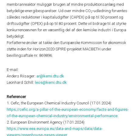
membranreaktor muliggør brugen af mindre produktionsanlæg med
betydelige energibesparelser. Ud over mindre CO
-udledning forventes
2
således reduktioner i kapitaludgifter (CAPEX) på op til 50 procent og
driftsudgifter (OPEX) på op til 80 procent. Dette vil bidrage til at styrke
konkurrenceevnen for en væsentlig del af den kemiske industri i Europa
betydeligt.
Forfatterne ønsker at takke den Europæiske Kommission for økonomisk
støtte inden for Horizon2020-SPIRE-projektet MACBETH under
bevillingsaftale nr. 869896.
E-mail:
Anders Riisager:
ar@kemi.dtu.dk
Leonhard Schill:
leos@kemi.dtu.dk
Referencer
1. Cefic, the European Chemical Industry Council (17.01.2024):
https://cefic.org/a-pillar-of-the-european-economy/facts-and-figures-
of-the-european-chemical-industry/environmental-performance
.
2. European Environment Agency (17.01.2024):
https://www.eea.europa.eu/data-and-maps/data/data-
viewers/greenhouse-gases-viewer
.