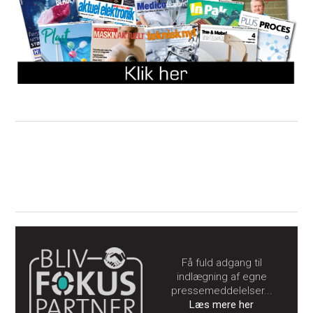
Få fuld adgang til
indlægning af egne
pressemeddelelser...
Læs mere her