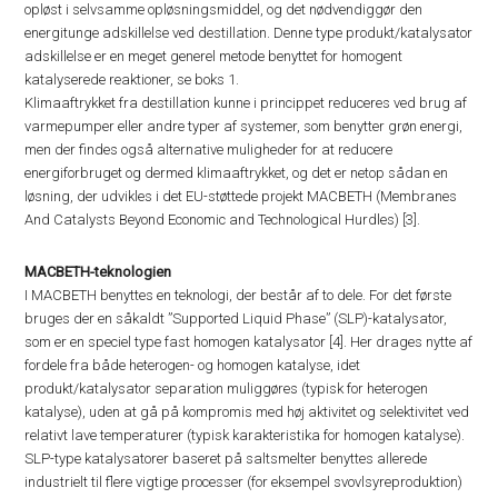
opløst i selvsamme opløsningsmiddel, og det nødvendiggør den
energitunge adskillelse ved destillation. Denne type produkt/katalysator
adskillelse er en meget generel metode benyttet for homogent
katalyserede reaktioner, se boks 1.
Klimaaftrykket fra destillation kunne i princippet reduceres ved brug af
varmepumper eller andre typer af systemer, som benytter grøn energi,
men der findes også alternative muligheder for at reducere
energiforbruget og dermed klimaaftrykket, og det er netop sådan en
løsning, der udvikles i det EU-støttede projekt MACBETH (Membranes
And Catalysts Beyond Economic and Technological Hurdles) [3].
MACBETH-teknologien
I MACBETH benyttes en teknologi, der består af to dele. For det første
bruges der en såkaldt ”Supported Liquid Phase” (SLP)-katalysator,
som er en speciel type fast homogen katalysator [4]. Her drages nytte af
fordele fra både heterogen- og homogen katalyse, idet
produkt/katalysator separation muliggøres (typisk for heterogen
katalyse), uden at gå på kompromis med høj aktivitet og selektivitet ved
relativt lave temperaturer (typisk karakteristika for homogen katalyse).
SLP-type katalysatorer baseret på saltsmelter benyttes allerede
industrielt til flere vigtige processer (for eksempel svovlsyreproduktion)