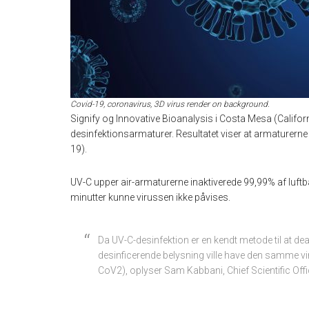
Covid-19, coronavirus, 3D virus render on background.
Signify og Innovative Bioanalysis i Costa Mesa (Californi
desinfektionsarmaturer. Resultatet viser at armaturer
19).
UV-C upper air-armaturerne inaktiverede 99,99% af luftbå
minutter kunne virussen ikke påvises.
Da UV-C-desinfektion er en kendt metode til at deak
desinficerende belysning ville have den samme vi
CoV2), oplyser Sam Kabbani, Chief Scientific Offi