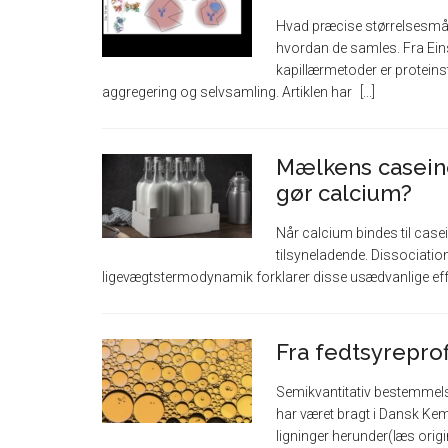
Hvad præcise størrelsesmåli
hvordan de samles. Fra Eins
kapillærmetoder er proteinst
aggregering og selvsamling. Artiklen har
Mælkens casein
gør calcium?
Når calcium bindes til case
tilsyneladende. Dissociation
ligevægtstermodynamik forklarer disse usædvanlige ef
Fra fedtsyreprof
Semikvantitativ bestemmelse
har været bragt i Dansk Kemi
ligninger herunder(læs origin