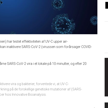
en) har testet effektiviteten af UV-C upper air-
ne kan inaktivere SARS-CoV-2 (virussen som forårsager COVID-
rne SARS-CoV-2 vira i et lokale på 10 minutter, og efter 20
tivere vira og bakterier, forventede vi, at UV-C-
rkning på de forskellige genetiske mutationer af (SARS-
cer hos Innovative Bioanalysis.