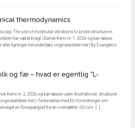
mical thermodynamics
oscopy The use of molecular vibrations to probe structure in
rtiklen har været bragt i Dansk Kemi nr. 1, 2026 og kan læses
er eller ligninger herunder(læs originalartiklen her) By Evangelos
olk og fæ – hvad er egentlig ”L-
ansk Kemi nr. 2, 2026 og kan læses uden illustrationer, strukturer
 originalartiklen her) I forbindelse med EU-forordninger om
udvalget en forespørgsel fra en oversætter i EU om