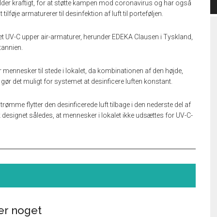
ilder kraftigt, for at støtte kampen mod coronavirus og har også
lføje armaturerer til desinfektion af luft til porteføljen.
eret UV-C upper air-armaturer, herunder EDEKA Clausen i Tyskland,
tannien.
er mennesker til stede i lokalet, da kombinationen af den højde,
gør det muligt for systemet at desinficere luften konstant.
trømme flytter den desinficerede luft tilbage i den nederste del af
designet således, at mennesker i lokalet ikke udsættes for UV-C-
er noget