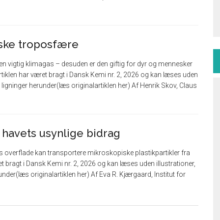
iske troposfære
n vigtig klimagas – desuden er den giftig for dyr og mennesker
rtiklen har været bragt i Dansk Kemi nr. 2, 2026 og kan læses uden
ler ligninger herunder(læs originalartiklen her) Af Henrik Skov, Claus
 – havets usynlige bidrag
 overflade kan transportere mikroskopiske plastikpartikler fra
æret bragt i Dansk Kemi nr. 2, 2026 og kan læses uden illustrationer,
runder(læs originalartiklen her) Af Eva R. Kjærgaard, Institut for