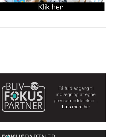
Få fuld adgang til
indlægning af egne
pressemeddelelser...
Læs mere her