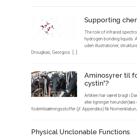
Supporting che
The role of infrared spectr
hydrogen bonding liquids. A
uden illustrationer, struktur
Drougkas, Georgios
Aminosyrer til f
cystin”?
Artiklen har været bragt i D
eller ligninger herunder(læs
fodertilsætningsstoffer (jf. Appendiks) fik Nomenklatur
Physical Unclonable Functions