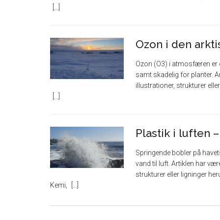
Ozon i den arkt
Ozon (O3) i atmosfæren er e
samt skadelig for planter. A
illustrationer, strukturer el
Plastik i luften
Springende bobler på havets
vand til luft. Artiklen har v
strukturer eller ligninger he
Kemi,