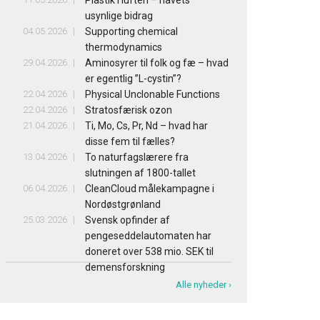
Plastik i luften – havets
usynlige bidrag
04.05.2026
Supporting chemical
thermodynamics
29.04.2026
Aminosyrer til folk og fæ – hvad
er egentlig ”L-cystin”?
22.04.2026
Physical Unclonable Functions
22.04.2026
Stratosfærisk ozon
21.04.2026
Ti, Mo, Cs, Pr, Nd – hvad har
disse fem til fælles?
13.04.2026
To naturfagslærere fra
slutningen af 1800-tallet
06.04.2026
CleanCloud målekampagne i
Nordøstgrønland
25.03.2026
Svensk opfinder af
pengeseddelautomaten har
doneret over 538 mio. SEK til
demensforskning
Alle nyheder ›