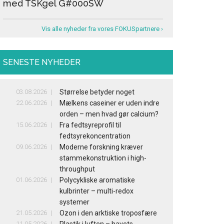
med TSKgel G#000SW
Vis alle nyheder fra vores FOKUSpartnere ›
SENESTE NYHEDER
03.08.2026
Størrelse betyder noget
22.06.2026
Mælkens caseiner er uden indre
orden – men hvad gør calcium?
15.06.2026
Fra fedtsyreprofil til
fedtsyrekoncentration
09.06.2026
Moderne forskning kræver
stammekonstruktion i high-
throughput
01.06.2026
Polycykliske aromatiske
kulbrinter – multi-redox
systemer
21.05.2026
Ozon i den arktiske troposfære
11.05.2026