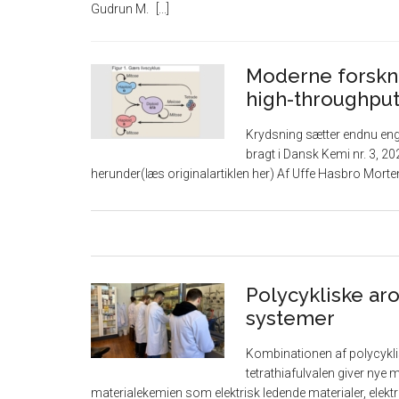
Gudrun M.
Moderne forskn
high-throughpu
Krydsning sætter endnu eng
bragt i Dansk Kemi nr. 3, 202
herunder(læs originalartiklen her) Af Uffe Hasbro Mor
Polycykliske aro
systemer
Kombinationen af polycykli
tetrathiafulvalen giver nye 
materialekemien som elektrisk ledende materialer, elektr