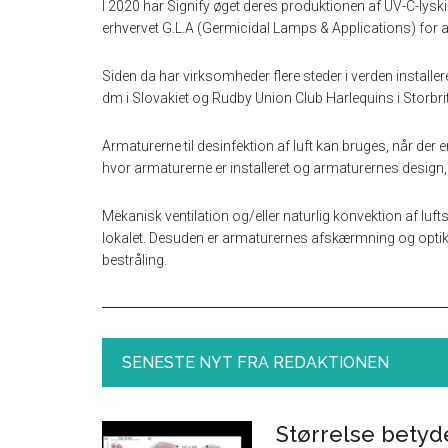
I 2020 har Signify øget deres produktionen af UV-C-lysk
erhvervet G.L.A (Germicidal Lamps & Applications) for at ti
Siden da har virksomheder flere steder i verden install
dm i Slovakiet og Rudby Union Club Harlequins i Storbri
Armaturerne til desinfektion af luft kan bruges, når der 
hvor armaturerne er installeret og armaturernes design, 
Mekanisk ventilation og/eller naturlig konvektion af lufts
lokalet. Desuden er armaturernes afskærmning og optik 
bestråling.
SENESTE NYT FRA REDAKTIONEN
Størrelse betyd