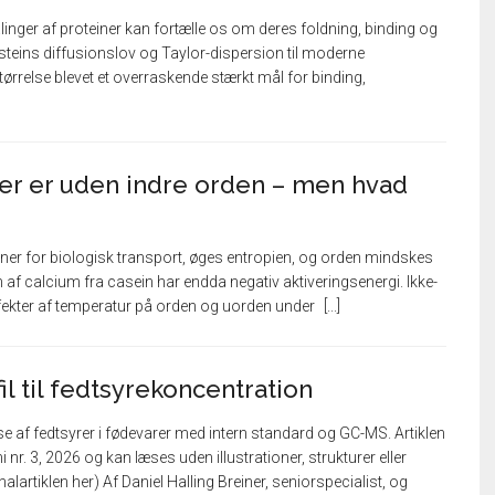
nger af proteiner kan fortælle os om deres foldning, binding og
teins diffusionslov og Taylor-dispersion til moderne
ørrelse blevet et overraskende stærkt mål for binding,
er er uden indre orden – men hvad
iner for biologisk transport, øges entropien, og orden mindskes
 af calcium fra casein har endda negativ aktiveringsenergi. Ikke-
fekter af temperatur på orden og uorden under
il til fedtsyrekoncentration
 af fedtsyrer i fødevarer med intern standard og GC-MS. Artiklen
 nr. 3, 2026 og kan læses uden illustrationer, strukturer eller
alartiklen her) Af Daniel Halling Breiner, seniorspecialist, og