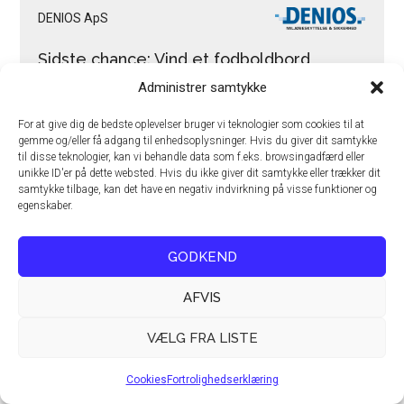
DENIOS ApS
Sidste chance: Vind et fodboldbord
Administrer samtykke
Busch Vakuumteknik A/S
For at give dig de bedste oplevelser bruger vi teknologier som cookies til at
gemme og/eller få adgang til enhedsoplysninger. Hvis du giver dit samtykke
Busch Group USA opkøber Total
til disse teknologier, kan vi behandle data som f.eks. browsingadfærd eller
Maintenance Solutions
unikke ID'er på dette websted. Hvis du ikke giver dit samtykke eller trækker dit
samtykke tilbage, kan det have en negativ indvirkning på visse funktioner og
egenskaber.
Busch Vakuumteknik A/S
GODKEND
West Technology modtager “Innovation in
Vacuum Busch Award”
AFVIS
VÆLG FRA LISTE
Busch Vakuumteknik A/S
Cookies
Fortrolighedserklæring
Vakuum reducerer