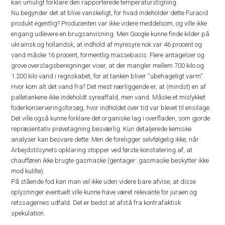
kan umuligt forklare den rapporterede temperaturstigning.
Nu begynder det at blive vanskeligt, for hvad indeholder dette Furacid
produkt egentlig? Producenten var ikke videre meddelsom, og ville ikke
engang udlevere en brugsanvisning. Men Google kunne finde kilder på
ukrainsk og hollandsk, at indhold af myresyre nok var 46 procent og
vand måske 16 procent, formentlig massebasis. Flere antagelser og
grove overslagsberegninger viser, at der mangler mellem 700 kilo og
1.200 kilo vand i regnskabet, for at tanken bliver “ubehageligt varm”.
Hvor kom alt det vand fra? Det mest nærliggende er, at (mindst) en af
palletankene ikke indeholdt syreaffald, men vand. Måske et mislykket
foderkonserveringsforsøg, hvor indholdet over tid var blevet til ensilage.
Det ville også kunne forklare det organiske lag i overfladen, som gjorde
repræsentativ prøvetagning besværlig. Kun detaljerede kemiske
analyser kan besvare dette. Men de foreligger selvfølgelig ikke, når
Arbejdstilsynets opklaring stopper ved første konstatering af, at
chaufføren ikke brugte gasmaske (gentager: gasmaske beskytter ikke
mod kulilte).
På stående fod kan man vel ikke uden videre bare afvise, at disse
oplysninger eventuelt ville kunne have været relevante for juraen og
retssagernes udfald. Det er bedst at afstå fra kontrafaktisk
spekulation.