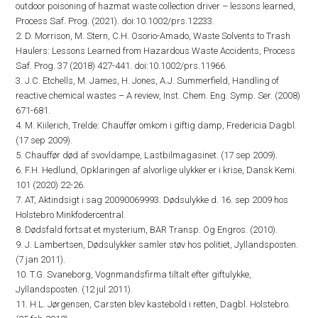
outdoor poisoning of hazmat waste collection driver – lessons learned,
Process Saf. Prog. (2021). doi:10.1002/prs.12233.
2. D. Morrison, M. Stern, C.H. Osorio-Amado, Waste Solvents to Trash
Haulers: Lessons Learned from Hazardous Waste Accidents, Process
Saf. Prog. 37 (2018) 427-441. doi:10.1002/prs.11966.
3. J.C. Etchells, M. James, H. Jones, A.J. Summerfield, Handling of
reactive chemical wastes – A review, Inst. Chem. Eng. Symp. Ser. (2008)
671-681.
4. M. Kiilerich, Trelde: Chauffør omkom i giftig damp, Fredericia Dagbl.
(17 sep 2009).
5. Chauffør død af svovldampe, Lastbilmagasinet. (17 sep 2009).
6. F.H. Hedlund, Opklaringen af alvorlige ulykker er i krise, Dansk Kemi.
101 (2020) 22-26.
7. AT, Aktindsigt i sag 20090069993. Dødsulykke d. 16. sep 2009 hos
Holstebro Minkfodercentral.
8. Dødsfald fortsat et mysterium, BAR Transp. Og Engros. (2010).
9. J. Lambertsen, Dødsulykker samler støv hos politiet, Jyllandsposten.
(7 jan 2011).
10. T.G. Svaneborg, Vognmandsfirma tiltalt efter giftulykke,
Jyllandsposten. (12 jul 2011).
11. H.L. Jørgensen, Carsten blev kastebold i retten, Dagbl. Holstebro.