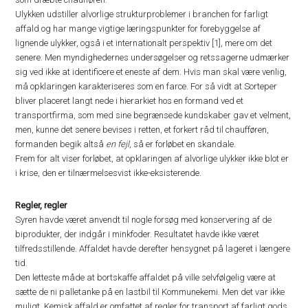
Ulykken udstiller alvorlige strukturproblemer i branchen for farligt
affald og har mange vigtige læringspunkter for forebyggelse af
lignende ulykker, også i et internationalt perspektiv [1], mere om det
senere. Men myndighedernes undersøgelser og retssagerne udmærker
sig ved ikke at identificere et eneste af dem. Hvis man skal være venlig,
må opklaringen karakteriseres som en farce. For så vidt at Sorteper
bliver placeret langt nede i hierarkiet hos en formand ved et
transportfirma, som med sine begrænsede kundskaber gav et velment,
men, kunne det senere bevises i retten, et forkert råd til chaufføren,
formanden begik altså
en fejl
, så er forløbet en skandale.
Frem for alt viser forløbet, at opklaringen af alvorlige ulykker ikke blot er
i krise, den er tilnærmelsesvist ikke-eksisterende.
Regler, regler
Syren havde været anvendt til nogle forsøg med konservering af de
biprodukter, der indgår i minkfoder. Resultatet havde ikke været
tilfredsstillende. Affaldet havde derefter hensygnet på lageret i længere
tid.
Den letteste måde at bortskaffe affaldet på ville selvfølgelig være at
sætte de ni palletanke på en lastbil til Kommunekemi. Men det var ikke
muligt. Kemisk affald er omfattet af regler for transport af farligt gods