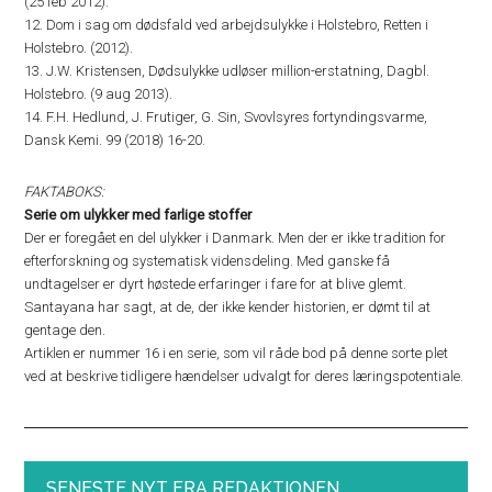
(25 feb 2012).
12. Dom i sag om dødsfald ved arbejdsulykke i Holstebro, Retten i
Holstebro. (2012).
13. J.W. Kristensen, Dødsulykke udløser million-erstatning, Dagbl.
Holstebro. (9 aug 2013).
14. F.H. Hedlund, J. Frutiger, G. Sin, Svovlsyres fortyndingsvarme,
Dansk Kemi. 99 (2018) 16-20.
FAKTABOKS:
Serie om ulykker med farlige stoffer
Der er foregået en del ulykker i Danmark. Men der er ikke tradition for
efterforskning og systematisk vidensdeling. Med ganske få
undtagelser er dyrt høstede erfaringer i fare for at blive glemt.
Santayana har sagt, at de, der ikke kender historien, er dømt til at
gentage den.
Artiklen er nummer 16 i en serie, som vil råde bod på denne sorte plet
ved at beskrive tidligere hændelser udvalgt for deres læringspotentiale.
SENESTE NYT FRA REDAKTIONEN