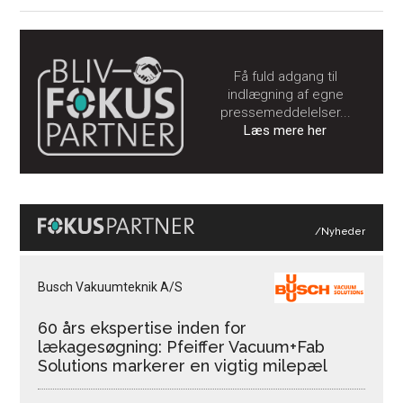
Få fuld adgang til
indlægning af egne
pressemeddelelser...
Læs mere her
/Nyheder
Busch Vakuumteknik A/S
60 års ekspertise inden for
lækagesøgning: Pfeiffer Vacuum+Fab
Solutions markerer en vigtig milepæl