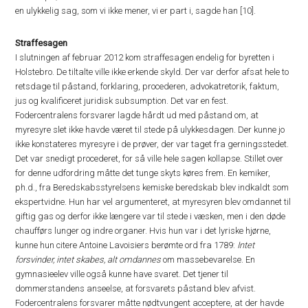
en ulykkelig sag, som vi ikke mener, vi er part i, sagde han [10].
Straffesagen
I slutningen af februar 2012 kom straffesagen endelig for byretten i
Holstebro. De tiltalte ville ikke erkende skyld. Der var derfor afsat hele to
retsdage til påstand, forklaring, procederen, advokatretorik, faktum,
jus og kvalificeret juridisk subsumption. Det var en fest.
Fodercentralens forsvarer lagde hårdt ud med påstand om, at
myresyre slet ikke havde været til stede på ulykkesdagen. Der kunne jo
ikke konstateres myresyre i de prøver, der var taget fra gerningsstedet.
Det var snedigt procederet, for så ville hele sagen kollapse. Stillet over
for denne udfordring måtte det tunge skyts køres frem. En kemiker,
ph.d., fra Beredskabsstyrelsens kemiske beredskab blev indkaldt som
ekspertvidne. Hun har vel argumenteret, at myresyren blev omdannet til
giftig gas og derfor ikke længere var til stede i væsken, men i den døde
chaufførs lunger og indre organer. Hvis hun var i det lyriske hjørne,
kunne hun citere Antoine Lavoisiers berømte ord fra 1789:
Intet
forsvinder, intet skabes, alt omdannes
om massebevarelse. En
gymnasieelev ville også kunne have svaret. Det tjener til
dommerstandens anseelse, at forsvarets påstand blev afvist.
Fodercentralens forsvarer måtte nødtvungent acceptere, at der havde