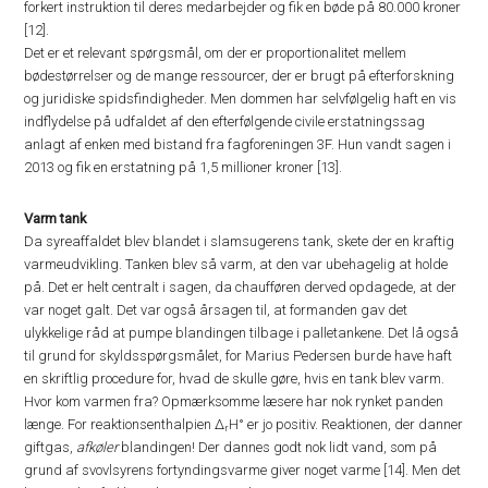
forkert instruktion til deres medarbejder og fik en bøde på 80.000 kroner
[12].
Det er et relevant spørgsmål, om der er proportionalitet mellem
bødestørrelser og de mange ressourcer, der er brugt på efterforskning
og juridiske spidsfindigheder. Men dommen har selvfølgelig haft en vis
indflydelse på udfaldet af den efterfølgende civile erstatningssag
anlagt af enken med bistand fra fagforeningen 3F. Hun vandt sagen i
2013 og fik en erstatning på 1,5 millioner kroner [13].
Varm tank
Da syreaffaldet blev blandet i slamsugerens tank, skete der en kraftig
varmeudvikling. Tanken blev så varm, at den var ubehagelig at holde
på. Det er helt centralt i sagen, da chaufføren derved opdagede, at der
var noget galt. Det var også årsagen til, at formanden gav det
ulykkelige råd at pumpe blandingen tilbage i palletankene. Det lå også
til grund for skyldsspørgsmålet, for Marius Pedersen burde have haft
en skriftlig procedure for, hvad de skulle gøre, hvis en tank blev varm.
Hvor kom varmen fra? Opmærksomme læsere har nok rynket panden
længe. For reaktionsenthalpien ∆
H° er jo positiv. Reaktionen, der danner
r
giftgas,
afkøler
blandingen! Der dannes godt nok lidt vand, som på
grund af svovlsyrens fortyndingsvarme giver noget varme [14]. Men det