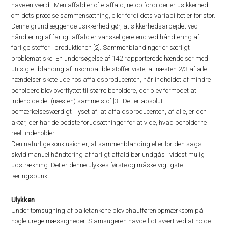
have en værdi. Men affald er ofte affald, netop fordi der er usikkerhed
om dets præcise sammensætning, eller fordi dets variabilitet er for stor.
Denne grundlæggende usikkerhed gør, at sikkerhedsarbejdet ved
håndtering af farligt affald er vanskeligere end ved håndtering af
farlige stoffer i produktionen [2]. Sammenblandinger er særligt
problematiske. En undersøgelse af 142 rapporterede hændelser med
utilsigtet blanding af inkompatible stoffer viste, at næsten 2/3 af alle
hændelser skete ude hos affaldsproducenten, når indholdet af mindre
beholdere blev overflyttet til større beholdere, der blev formodet at
indeholde det (næsten) samme stof [3]. Det er absolut
bemærkelsesværdigt i lyset af, at affaldsproducenten, af alle, er den
aktør, der har de bedste forudsætninger for at vide, hvad beholderne
reelt indeholder.
Den naturlige konklusion er, at sammenblanding eller for den sags
skyld manuel håndtering af farligt affald bør undgås i videst mulig
udstrækning. Det er denne ulykkes første og måske vigtigste
læringspunkt.
Ulykken
Under tomsugning af palletankene blev chaufføren opmærksom på
nogle uregelmæssigheder. Slamsugeren havde lidt svært ved at holde