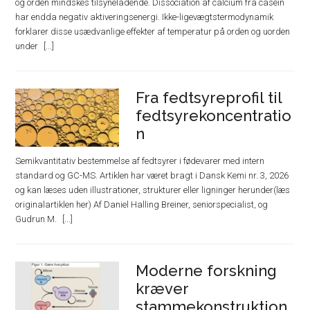
og orden mindskes tilsyneladende. Dissociation af calcium fra casein
har endda negativ aktiveringsenergi. Ikke-ligevægtstermodynamik
forklarer disse usædvanlige effekter af temperatur på orden og uorden
under
Fra fedtsyreprofil til
fedtsyrekoncentratio
n
Semikvantitativ bestemmelse af fedtsyrer i fødevarer med intern
standard og GC-MS. Artiklen har været bragt i Dansk Kemi nr. 3, 2026
og kan læses uden illustrationer, strukturer eller ligninger herunder(læs
originalartiklen her) Af Daniel Halling Breiner, seniorspecialist, og
Gudrun M.
Moderne forskning
kræver
stammekonstruktion