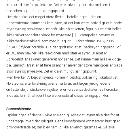
imidlertid ikke for palletanke. Det er et alvorligt strukturproblem i
branchen og et muligt læringspunkt.
Hvordan skal det meget store flertal i befolkningen uden en
universitetsuddannelse i kemi vide, at det kan være livsfarligt at blande
myresyre og svovlsyre? Det står ikke på etiketten, figur 5. Det står heller
ikke i sikkerhedsdatablade for myresyre [1]. Eksempelvis nævner et
sikkerhedsdatablad, som med bilag iht. EU-forordning 1907/2006
(REACH) fylder horrible 83 sider godt nok, at et “nedbrydningsprodukt”
er CO, men nævner ikke reaktionen med stærke syrer. Bilaget er
ubrugeligt. Maskinelt genereret nonsense. Det kunne man måske kigge
på. Særligt i lyset af at flere brancher anvender store mængder af både
svovlsyre og myresyre. Det er da et muligt læringspunkt.
Men hverken Arbejdstilsynets Formel-1 pitstop opklaring, lokalpolitiet i
Holstebros efterforskning over små to år, anklagemyndighedens
omfattende juridiske overvejelser eller forsvarsadvokaternes heroiske
indsats formår at identificere et eneste af disse læringspunkter.
Succeshistorie
Opklaringen af denne ulykke er elendig. Arbejdstilsynet tilkaldes for at
undersøge, hvad der gik galt. Den tilsynsførende konstaterer hurtigt en
grov overtrædelse; der blev nemlig ikke anvendt gasmaske. Så skal