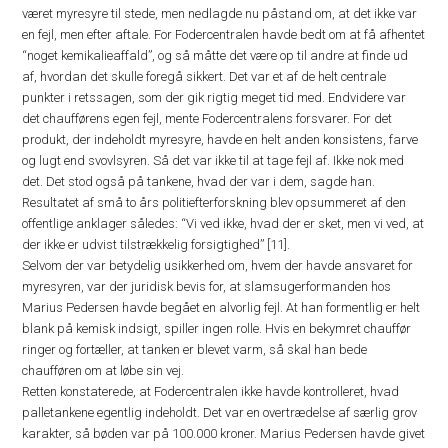
været myresyre til stede, men nedlagde nu påstand om, at det ikke var
en fejl, men efter aftale. For Fodercentralen havde bedt om at få afhentet
“noget kemikalieaffald”, og så måtte det være op til andre at finde ud
af, hvordan det skulle foregå sikkert. Det var et af de helt centrale
punkter i retssagen, som der gik rigtig meget tid med. Endvidere var
det chaufførens egen fejl, mente Fodercentralens forsvarer. For det
produkt, der indeholdt myresyre, havde en helt anden konsistens, farve
og lugt end svovlsyren. Så det var ikke til at tage fejl af. Ikke nok med
det. Det stod også på tankene, hvad der var i dem, sagde han.
Resultatet af små to års politiefterforskning blev opsummeret af den
offentlige anklager således: “Vi ved ikke, hvad der er sket, men vi ved, at
der ikke er udvist tilstrækkelig forsigtighed” [11].
Selvom der var betydelig usikkerhed om, hvem der havde ansvaret for
myresyren, var der juridisk bevis for, at slamsugerformanden hos
Marius Pedersen havde begået en alvorlig fejl. At han formentlig er helt
blank på kemisk indsigt, spiller ingen rolle. Hvis en bekymret chauffør
ringer og fortæller, at tanken er blevet varm, så skal han bede
chaufføren om at løbe sin vej.
Retten konstaterede, at Fodercentralen ikke havde kontrolleret, hvad
palletankene egentlig indeholdt. Det var en overtrædelse af særlig grov
karakter, så bøden var på 100.000 kroner. Marius Pedersen havde givet