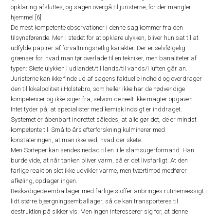
opklaring afsluttes, og sagen overgå til juristerne, for der mangler
hjemmel [6].
De mest kompetente observationer i denne sag kommer fra den
tilsynsførende. Men i stedet for at opklare ulykken, bliver hun sat til at
udfylde papirer af forvaltningsretlig karakter. Der er selvfølgelig
grænser for, hvad man tør overlade til en tekniker, men banaliteter af
typen: Skete ulykken i udlandet/til lands/til vands/i luften går an.
Juristerne kan ikke finde ud af sagens faktuelle indhold og overdrager
den til lokalpolitiet i Holstebro, som heller ikke har de nødvendige
kompetencer og ikke siger fra, selvom de reelt ikke magter opgaven.
Intet tyder på, at specialister med kemisk indsigt er inddraget.
Systemet er åbenbart indrettet således, at alle gør det, de er mindst
kompetente til. Små to års efterforskning kulminerer med
konstateringen, at man ikke ved, hvad der skete.
Men Sorteper kan sendes nedad til en lille slamsugerformand. Han
burde vide, at når tanken bliver varm, så er det livsfarligt. At den
farlige reaktion slet ikke udvikler varme, men tværtimod medfører
afkøling, opdager ingen.
Beskadigede emballager med farlige stoffer anbringes rutinemæssigt i
lidt større bjærgningsemballager, så de kan transporteres til
destruktion på sikker vis. Men ingen interesserer sig for, at denne