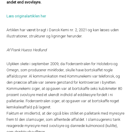
andet end svovlsyre.
Læs originalartiklen her
Artiklen har været bragt i Dansk Kemi nr. 2, 2021 og kan læses uden
illustrationer, strukturer og ligninger herunder.
Af Frank Huess Hedlund
Ulykken skete i september 2009, da Fodercentralen for Holstebro og
Omegn, som producerer minkfoder, skulle have bortskaffet nogle
affaldssyrer. Al kommunikation med Kommunekemi var telefonisk, og
den præcise aftale var senere genstand for kontroverser i byretten.
Kommunekemi siger, at opgaven var at bortskaffe seks kubikmeter 80
procent svovlsyre med et ukendt indhold af eddikesyre fordelt i ni
palletanke. Fodercentralen siger, at opgaven var at bortskaffe noget
kemikalieaffald på lageret.
Faktum er imidlertid, at der også blev stillet en palletank med myresyre
frem til den slamsuger, som afhentede affaldet. I slamsugerens tank
reagerede myresyre med svovlsyre og dannede kulmonoxid (kulilte),
som dræbte chaufføren.