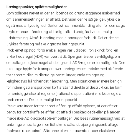
Læringspunkter, spildte muligheder
Som tidligere nævnt er der en iboende og grundlæggende usikkerhed
om sammensætningen af affald. Det viser denne sørgelige ulykke da
også med al tydelighed. Derfor bør sammenblanding eller for den sags
skyld manuel håndtering af farligt affald undgås i videst mulig
udstrækning. Altså: blanding med slamsuger forbudt. Det er denne
ulykkes første og måske vigtigste læringspunkt.
Problemet opstod, fordi emballagen var udløbet. Ironisk nok fordi en
sikkerhedsregel (ADR) var overtrådt. Spørgsmålet er selvfølgelig, om
emballagen fejlede noget af den grund. ADR-reglen er fornuftig nok. Den
skal tage højde for transport over landegrænser, måske med skiftende
transportmidler, midlertidige henstillinger, omlastninger og
lejlighedsvis hårdhændet håndtering. Men situationen er mere benign
for indenrigstransport over kort afstand direkte til destruktion. En form
for smidiggørelse af reglerne (national dispensation) ville løse nogle af
problemerne. Det er et muligt læringspunkt.
Praktikere inden for transport af farligt affald oplyser, at der ofte er
behov for bortskaffelse af farligt affald i beskadigede eller på anden
måde ikke-ADR-acceptable emballager. Det løses rutinemæssigt ved at
anbringe emballagen i en lidt større såkaldt bjærgningsemballage
(salvage packaging). Sådanne bjærgningsemballager eksisterer