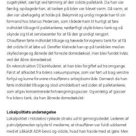
sugetrykket, særligt ved tømning af den sidste palletank. Da han var
færdig, opdagede han, at tanken på bilen var blevet varm. Så varm, at
den var ubehagelig at holde på. Bekymret og urolig ringede han til sin
formand hos Marius Pedersen, som rådede ham til hurtigt at føre
indholdet tilbage til palletankene, nødtørftigt skylle bilens tank og så
skynde sig til et servicecenter for at få den grundigt rengjort.
Chaufføren førte indholdet tilbage og hævede forvognens tank for at få
det sidste til at løbe ud. Derefter klatrede han op på tankbilen med en
skylleslange og åbnede det forreste domedæksel. Han blev fundet livløs
ved det åbne domedæksel.
En rekonstruktion [1] konkluderer, at han blev forgiftet ad tre omgange.
Først af afkastet fra bilens vakuumpumpe, som var ført ud bag venstre
forhjul og kunne forurene chaufførens arbejdsområde. Dernæst da han
førte indholdet tilbage og stod umiddelbart ved siden af palletankene,
som afgav koncentrerede fortrængningsgasser. Og endelig af gasser
fra bilens tank, da han åbnede domedækslet.
Lokalpolitiets undersøgelse
Lokalpolitiet i Holstebro rykkede straks ud til gerningsstedet. Lederen af
patruljetjenesten oplyste til medierne, at chaufføren var fuldt uddannet
med et såkaldt ADR-bevis og vidste, hvad han havde med at gøre. Men