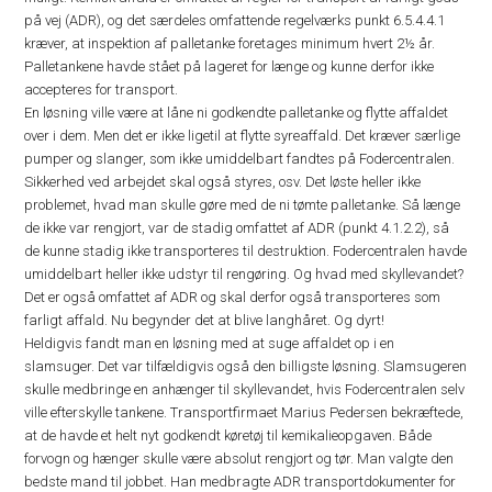
på vej (ADR), og det særdeles omfattende regelværks punkt 6.5.4.4.1
kræver, at inspektion af palletanke foretages minimum hvert 2½ år.
Palletankene havde stået på lageret for længe og kunne derfor ikke
accepteres for transport.
En løsning ville være at låne ni godkendte palletanke og flytte affaldet
over i dem. Men det er ikke ligetil at flytte syreaffald. Det kræver særlige
pumper og slanger, som ikke umiddelbart fandtes på Fodercentralen.
Sikkerhed ved arbejdet skal også styres, osv. Det løste heller ikke
problemet, hvad man skulle gøre med de ni tømte palletanke. Så længe
de ikke var rengjort, var de stadig omfattet af ADR (punkt 4.1.2.2), så
de kunne stadig ikke transporteres til destruktion. Fodercentralen havde
umiddelbart heller ikke udstyr til rengøring. Og hvad med skyllevandet?
Det er også omfattet af ADR og skal derfor også transporteres som
farligt affald. Nu begynder det at blive langhåret. Og dyrt!
Heldigvis fandt man en løsning med at suge affaldet op i en
slamsuger. Det var tilfældigvis også den billigste løsning. Slamsugeren
skulle medbringe en anhænger til skyllevandet, hvis Fodercentralen selv
ville efterskylle tankene. Transportfirmaet Marius Pedersen bekræftede,
at de havde et helt nyt godkendt køretøj til kemikalieopgaven. Både
forvogn og hænger skulle være absolut rengjort og tør. Man valgte den
bedste mand til jobbet. Han medbragte ADR transportdokumenter for