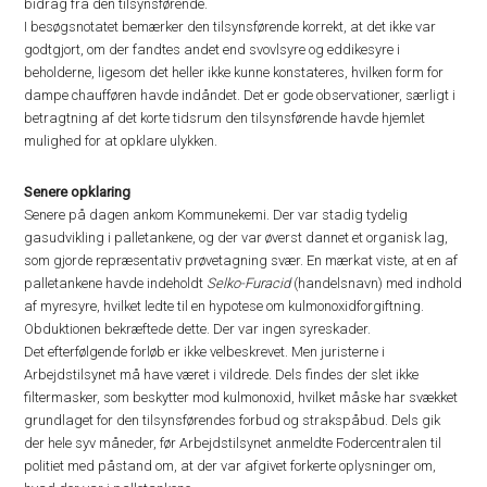
bidrag fra den tilsynsførende.
I besøgsnotatet bemærker den tilsynsførende korrekt, at det ikke var
godtgjort, om der fandtes andet end svovlsyre og eddikesyre i
beholderne, ligesom det heller ikke kunne konstateres, hvilken form for
dampe chaufføren havde indåndet. Det er gode observationer, særligt i
betragtning af det korte tidsrum den tilsynsførende havde hjemlet
mulighed for at opklare ulykken.
Senere opklaring
Senere på dagen ankom Kommunekemi. Der var stadig tydelig
gasudvikling i palletankene, og der var øverst dannet et organisk lag,
som gjorde repræsentativ prøvetagning svær. En mærkat viste, at en af
palletankene havde indeholdt
Selko-Furacid
(handelsnavn) med indhold
af myresyre, hvilket ledte til en hypotese om kulmonoxidforgiftning.
Obduktionen bekræftede dette. Der var ingen syreskader.
Det efterfølgende forløb er ikke velbeskrevet. Men juristerne i
Arbejdstilsynet må have været i vildrede. Dels findes der slet ikke
filtermasker, som beskytter mod kulmonoxid, hvilket måske har svækket
grundlaget for den tilsynsførendes forbud og strakspåbud. Dels gik
der hele syv måneder, før Arbejdstilsynet anmeldte Fodercentralen til
politiet med påstand om, at der var afgivet forkerte oplysninger om,