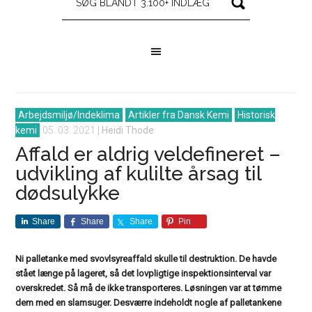
Arbejdsmiljø/Indeklima
Artikler fra Dansk Kemi
Historisk
kemi
05. 03. 2021
|
Heidi Thode
Affald er aldrig veldefineret –
udvikling af kulilte årsag til
dødsulykke
Share
Share
Share
Pin
Ni palletanke med svovlsyreaffald skulle til destruktion. De havde
stået længe på lageret, så det lovpligtige inspektionsinterval var
overskredet. Så må de ikke transporteres. Løsningen var at tømme
dem med en slamsuger. Desværre indeholdt nogle af palletankene