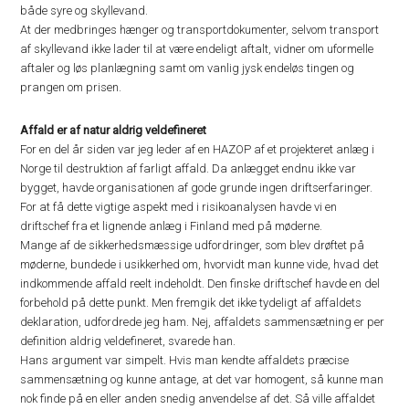
både syre og skyllevand.
At der medbringes hænger og transportdokumenter, selvom transport
af skyllevand ikke lader til at være endeligt aftalt, vidner om uformelle
aftaler og løs planlægning samt om vanlig jysk endeløs tingen og
prangen om prisen.
Affald er af natur aldrig veldefineret
For en del år siden var jeg leder af en HAZOP af et projekteret anlæg i
Norge til destruktion af farligt affald. Da anlægget endnu ikke var
bygget, havde organisationen af gode grunde ingen driftserfaringer.
For at få dette vigtige aspekt med i risikoanalysen havde vi en
driftschef fra et lignende anlæg i Finland med på møderne.
Mange af de sikkerhedsmæssige udfordringer, som blev drøftet på
møderne, bundede i usikkerhed om, hvorvidt man kunne vide, hvad det
indkommende affald reelt indeholdt. Den finske driftschef havde en del
forbehold på dette punkt. Men fremgik det ikke tydeligt af affaldets
deklaration, udfordrede jeg ham. Nej, affaldets sammensætning er per
definition aldrig veldefineret, svarede han.
Hans argument var simpelt. Hvis man kendte affaldets præcise
sammensætning og kunne antage, at det var homogent, så kunne man
nok finde på en eller anden snedig anvendelse af det. Så ville affaldet