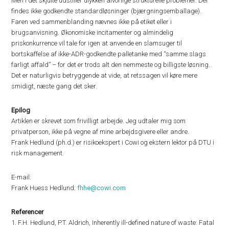
Men i det skjulte udstiller ulykken alvorlige strukturelle problemer. Der
findes ikke godkendte standardløsninger (bjærgningsemballage).
Faren ved sammenblanding nævnes ikke på etiket eller i
brugsanvisning. Økonomiske incitamenter og almindelig
priskonkurrence vil tale for igen at anvende en slamsuger til
bortskaffelse af ikke-ADR-godkendte palletanke med “samme slags
farligt affald” – for det er trods alt den nemmeste og billigste løsning.
Det er naturligvis betryggende at vide, at retssagen vil køre mere
smidigt, næste gang det sker.
Epilog
Artiklen er skrevet som frivilligt arbejde. Jeg udtaler mig som
privatperson, ikke på vegne af mine arbejdsgivere eller andre.
Frank Hedlund (ph.d.) er risikoekspert i Cowi og ekstern lektor på DTU i
risk management.
E-mail:
Frank Huess Hedlund:
fhhe@cowi.com
Referencer
1. F.H. Hedlund, P.T. Aldrich, Inherently ill-defined nature of waste: Fatal