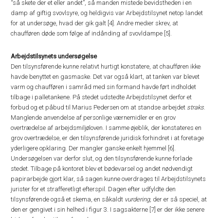
“så skete der et eller andet”, så manden mistede bevidstheden i en
damp af giftig svovlsyre, og heldigvis var Arbejdstilsynet netop landet
for at undersøge, hvad der gik galt [4]. Andre medier skrev, at
chaufføren døde som følge af indånding af svovldampe [5].
Arbejdstilsynets undersøgelse
Den tilsynsførende kunne relativt hurtigt konstatere, at chaufføren ikke
havde benyttet en gasmaske. Det var også klart, at tanken var blevet
varm og chaufføren i samråd med sin formand havde ført indholdet
tilbage i palletankene. På stedet udstedte Arbejdstilsynet derfor et
forbud og et påbud til Marius Pedersen om at standse arbejdet
straks
.
Manglende anvendelse af personlige værnemidler er en grov
overtrædelse af arbejdsmiljøloven. I samme øjeblik, der konstateres en
grov overtrædelse, er den tilsynsførende juridisk forhindret i at foretage
yderligere opklaring. Der mangler ganske enkelt hjemmel [6].
Undersøgelsen var derfor slut, og den tilsynsførende kunne forlade
stedet. Tilbage på kontoret blev et bødevarsel og andet nødvendigt
papirarbejde gjort klar, så sagen kunne overdrages til Arbejdstilsynets
jurister for et strafferetligt efterspil. Dagen efter udfyldte den
tilsynsførende også et skema, en såkaldt
vurdering
, der er så speciel, at
den er gengivet i sin helhed i figur 3. I sagsakterne [7] er der ikke senere