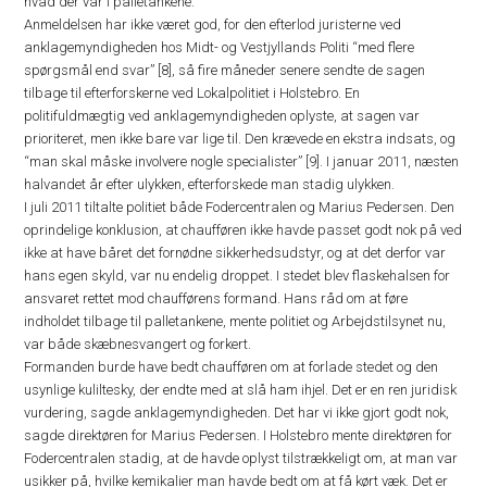
hvad der var i palletankene.
Anmeldelsen har ikke været god, for den efterlod juristerne ved
anklagemyndigheden hos Midt- og Vestjyllands Politi “med flere
spørgsmål end svar” [8], så fire måneder senere sendte de sagen
tilbage til efterforskerne ved Lokalpolitiet i Holstebro. En
politifuldmægtig ved anklagemyndigheden oplyste, at sagen var
prioriteret, men ikke bare var lige til. Den krævede en ekstra indsats, og
“man skal måske involvere nogle specialister” [9]. I januar 2011, næsten
halvandet år efter ulykken, efterforskede man stadig ulykken.
I juli 2011 tiltalte politiet både Fodercentralen og Marius Pedersen. Den
oprindelige konklusion, at chaufføren ikke havde passet godt nok på ved
ikke at have båret det fornødne sikkerhedsudstyr, og at det derfor var
hans egen skyld, var nu endelig droppet. I stedet blev flaskehalsen for
ansvaret rettet mod chaufførens formand. Hans råd om at føre
indholdet tilbage til palletankene, mente politiet og Arbejdstilsynet nu,
var både skæbnesvangert og forkert.
Formanden burde have bedt chaufføren om at forlade stedet og den
usynlige kuliltesky, der endte med at slå ham ihjel. Det er en ren juridisk
vurdering, sagde anklagemyndigheden. Det har vi ikke gjort godt nok,
sagde direktøren for Marius Pedersen. I Holstebro mente direktøren for
Fodercentralen stadig, at de havde oplyst tilstrækkeligt om, at man var
usikker på, hvilke kemikalier man havde bedt om at få kørt væk. Det er