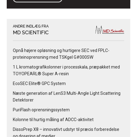
ANDRE INDLÆG FRA
MD SCIENTIFIC
Opnå højere opløsning og hurtigere SEC ved FPLC-
proteinoprensning med TSKgel G#000SW
1 L kromatografikolonner i processkala, præpakket med
TOYOPEARL® Super A-resin
EcoSEC Elite® GPC System
Næste generation af LenS3 Multi-Angle Light Scattering
Detektorer
PuriFlash oprensningssystem
Kolonne til hurtig måling af ADCC-aktivitet
DissoPrep X8 – innovativt udstyr til præcis forberedelse
og dosering af medier