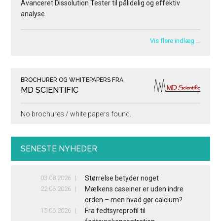
Avanceret Dissolution Tester til pålidelig og effektiv
analyse
Vis flere indlæg …
BROCHURER OG WHITEPAPERS FRA
MD SCIENTIFIC
No brochures / white papers found.
SENESTE NYHEDER
03.08.2026
Størrelse betyder noget
22.06.2026
Mælkens caseiner er uden indre
orden – men hvad gør calcium?
15.06.2026
Fra fedtsyreprofil til