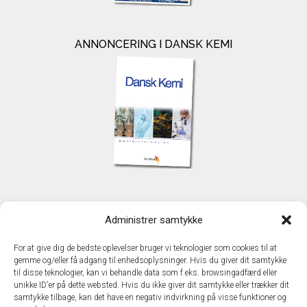
ANNONCERING I DANSK KEMI
KONTAKT
Administrer samtykke
TechMedia A/S
Naverland 35
For at give dig de bedste oplevelser bruger vi teknologier som cookies til at
DK - 2600 Glostrup
gemme og/eller få adgang til enhedsoplysninger. Hvis du giver dit samtykke
www.techmedia.dk
til disse teknologier, kan vi behandle data som f.eks. browsingadfærd eller
Telefon: +45 43 24 26 28
unikke ID'er på dette websted. Hvis du ikke giver dit samtykke eller trækker dit
samtykke tilbage, kan det have en negativ indvirkning på visse funktioner og
E-mail:
info@techmedia.dk