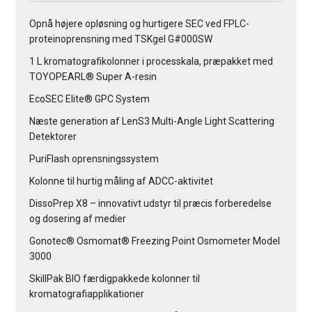
Opnå højere opløsning og hurtigere SEC ved FPLC-
proteinoprensning med TSKgel G#000SW
1 L kromatografikolonner i processkala, præpakket med
TOYOPEARL® Super A-resin
EcoSEC Elite® GPC System
Næste generation af LenS3 Multi-Angle Light Scattering
Detektorer
PuriFlash oprensningssystem
Kolonne til hurtig måling af ADCC-aktivitet
DissoPrep X8 – innovativt udstyr til præcis forberedelse
og dosering af medier
Gonotec® Osmomat® Freezing Point Osmometer Model
3000
SkillPak BIO færdigpakkede kolonner til
kromatografiapplikationer