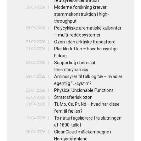
fedtsyrekoncentration
09.06.2026
Moderne forskning kræver
stammekonstruktion i high-
throughput
01.06.2026
Polycykliske aromatiske kulbrinter
– multi-redox systemer
21.05.2026
Ozon i den arktiske troposfære
11.05.2026
Plastik i luften – havets usynlige
bidrag
04.05.2026
Supporting chemical
thermodynamics
29.04.2026
Aminosyrer til folk og fæ – hvad er
egentlig ”L-cystin”?
22.04.2026
Physical Unclonable Functions
22.04.2026
Stratosfærisk ozon
21.04.2026
Ti, Mo, Cs, Pr, Nd – hvad har disse
fem til fælles?
13.04.2026
To naturfagslærere fra slutningen
af 1800-tallet
06.04.2026
CleanCloud målekampagne i
Nordøstgrønland