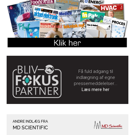
Få fuld adgang til
indlægning af egne
pressemeddelelser...
Læs mere her
ANDRE INDLÆG FRA
MD SCIENTIFIC